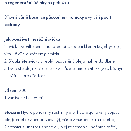
a regenerační účinky
na pokožku.
vůně kosatce působí harmonicky
pocit
Dřevitá
a vytváří
pohody
.
Jak používat masážní svíčku
1. Svíčku zapalte pár minut před příchodem klienta tak, abyste jej
vítali již vůní a světlem plamínku.
2. Sfoukněte svíčku a teplý rozpuštěný olej si nalijte do dlaně.
3. Naneste olej na tělo klienta a můžete masírovat tak, jak s běžným
masážním prostředkem.
Objem: 200 ml
Trvanlivost: 12 měsíců
Složení:
Hydrogenovaný rostlinný olej, hydrogenovaný sójový
olej (geneticky neupravovaný), máslo z máslovníku afrického,
Carthamus Tinctorius seed oil, olej ze semen slunečnice roční,