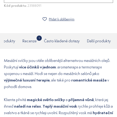
Kód produktu:
23188091
Přidat k oblíbeným
1
í produkty
Recenze
Často kladené dotazy
Další produkty
Masážní svíčky jsou stále oblíbenější alternativou masážních olejů.
více účinků v jednom
Poskytují
: aromaterapii a termoterapii
spojenou s masáží. Hodí se nejen do masážních salónů jako
výjimečná luxusní terapie
romantické masáže
, ale také pro
v
pohodlí domova.
magické světlo svíčky
příjemná vůně
Klienta přivítá
a
, která jej
naladí na relax
Teplý masážní vosk
ihned
.
rychle prohřeje kůži a
hydratační
svalstvo a tkáně se rychleji uvolní. Rozpuštěný vosk má