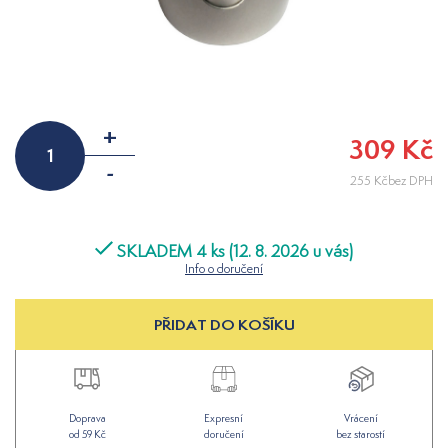
+
309 Kč
-
255 Kčbez DPH
SKLADEM 4 ks (12. 8. 2026 u vás)
Info o doručení
PŘIDAT DO KOŠÍKU
Doprava
Expresní
Vrácení
od 59 Kč
doručení
bez starostí