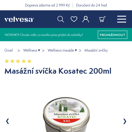
Doprava zdarma od 2 999 Kč
Doručení do 24 hod
NOVINKY! Chcete vidět, co nového jsme přidali do nabídky?
PROHLÉDNOUT
Úvod
Wellness
Wellness masáže
Masážní svíčky
Masážní svíčka Kosatec 200ml