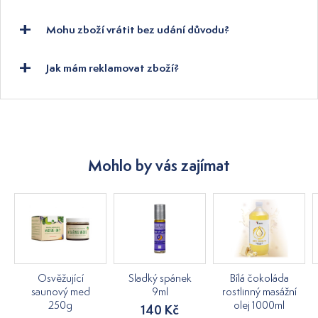
Mohu zboží vrátit bez udání důvodu?
Jak mám reklamovat zboží?
Mohlo by vás zajímat
Osvěžující
Sladký spánek
Bílá čokoláda
saunový med
9ml
rostlinný masážní
250g
olej 1000ml
140 Kč