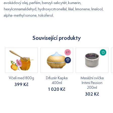
avokádový olej, parfém, benzyl-salicytát, kumarin,
hexylcinnamaldehyd, hydroxycitronellal, lilial, limonene, linalool,
alpha-methyl ionone, tokoferol.
Související produkty
Včelí med 800g
Difuzér Kapka
Masážní svíčka
400ml
Intimi Passion
399 Kč
200ml
1 020 Kč
302 Kč