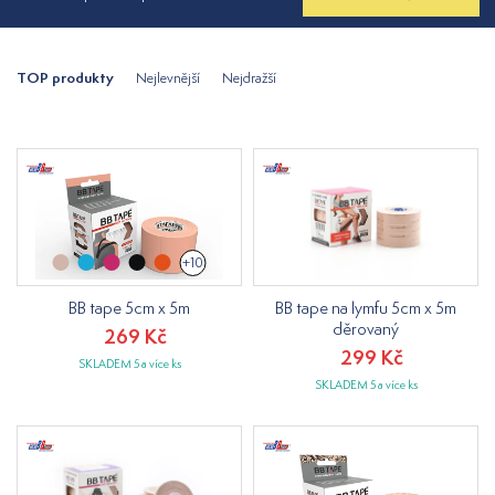
TOP produkty
Nejlevnější
Nejdražší
+10
BB tape 5cm x 5m
BB tape na lymfu 5cm x 5m
děrovaný
269 Kč
299 Kč
SKLADEM 5 a více ks
SKLADEM 5 a více ks