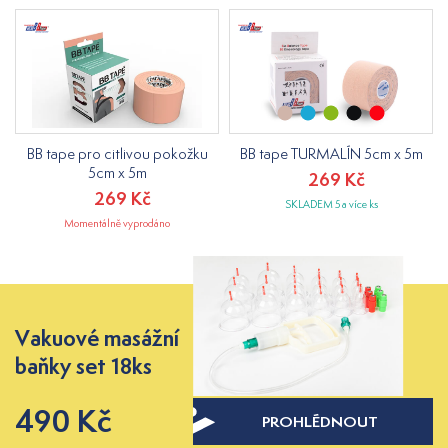
BB tape pro citlivou pokožku
BB tape TURMALÍN 5cm x 5m
5cm x 5m
269 Kč
269 Kč
SKLADEM 5 a více ks
Momentálně vyprodáno
Vakuové masážní
baňky set 18ks
490 Kč
PROHLÉDNOUT