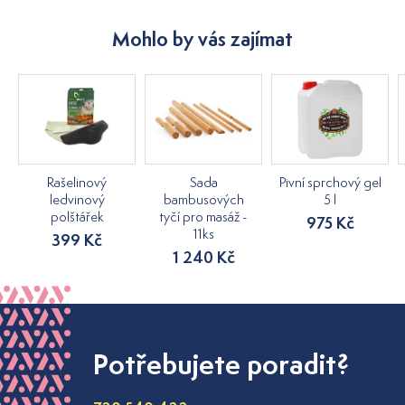
Mohlo by vás zajímat
Rašelinový
Sada
Pivní sprchový gel
ledvinový
bambusových
5 l
polštářek
tyčí pro masáž -
975 Kč
11ks
399 Kč
1 240 Kč
Potřebujete poradit?