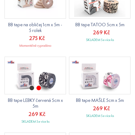
BB tape na obličej 1cm x 5m -
BB tape TATOO 5cm x 5m
5 rolek
269 Kč
275 Kč
SKLADEM 5 a více ks
Momentálně vyprodáno
BB tape LEBKY červená 5cm x
BB tape MAŠLE 5cm x 5m
5m
269 Kč
269 Kč
SKLADEM 5 a více ks
SKLADEM 5 a více ks