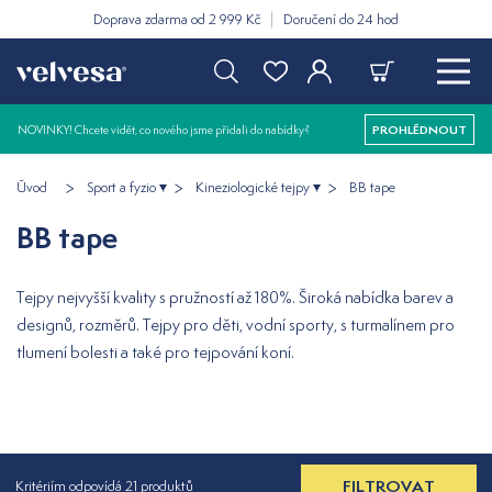
Doprava zdarma od 2 999 Kč
Doručení do 24 hod
NOVINKY! Chcete vidět, co nového jsme přidali do nabídky?
PROHLÉDNOUT
Úvod
Sport a fyzio
Kineziologické tejpy
BB tape
BB tape
Tejpy nejvyšší kvality s pružností až 180%. Široká nabídka barev a
designů, rozměrů. Tejpy pro děti, vodní sporty, s turmalínem pro
tlumení bolesti a také pro tejpování koní.
FILTROVAT
Kritériím odpovídá 21 produktů