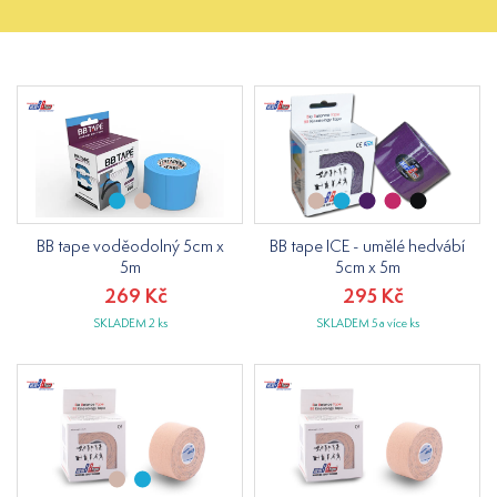
BB tape voděodolný 5cm x
BB tape ICE - umělé hedvábí
5m
5cm x 5m
269 Kč
295 Kč
SKLADEM 2 ks
SKLADEM 5 a více ks