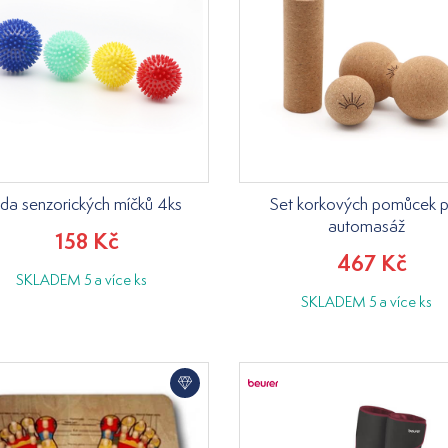
da senzorických míčků 4ks
Set korkových pomůcek p
automasáž
158 Kč
467 Kč
SKLADEM 5 a více ks
SKLADEM 5 a více ks