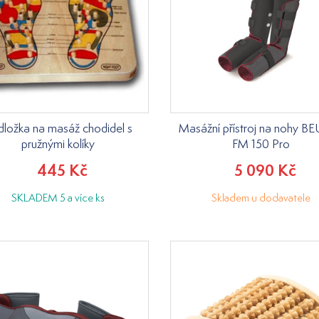
ložka na masáž chodidel s
Masážní přístroj na nohy B
pružnými kolíky
FM 150 Pro
445 Kč
5 090 Kč
SKLADEM 5 a více ks
Skladem u dodavatele