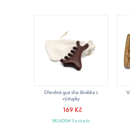
Dřevěná gua sha škrabka s
V
výstupky
169 Kč
SKLADEM 5 a více ks