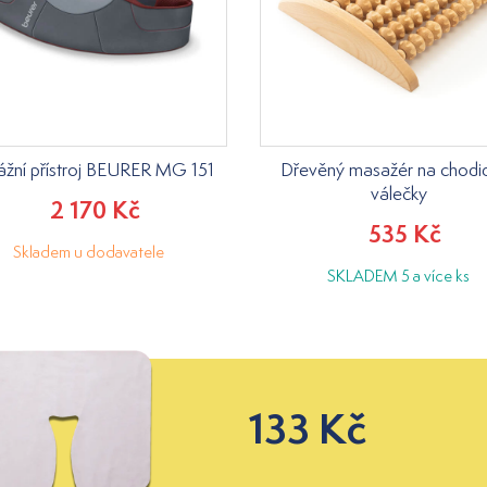
žní přístroj BEURER MG 151
Dřevěný masažér na chodid
válečky
2 170 Kč
535 Kč
Skladem u dodavatele
SKLADEM 5 a více ks
133 Kč