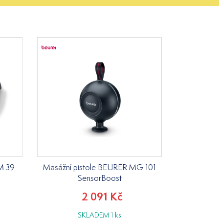
M 39
Masážní pistole BEURER MG 101
SensorBoost
2 091 Kč
SKLADEM 1 ks