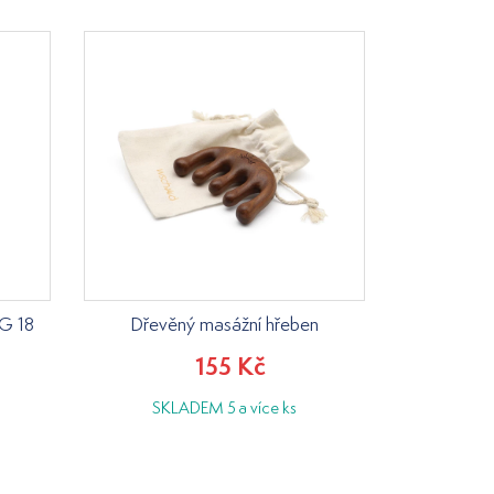
G 18
Dřevěný masážní hřeben
155 Kč
SKLADEM 5 a více ks