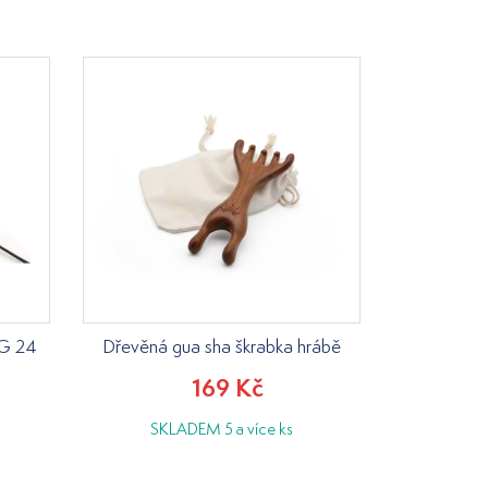
MG 24
Dřevěná gua sha škrabka hrábě
169 Kč
SKLADEM 5 a více ks