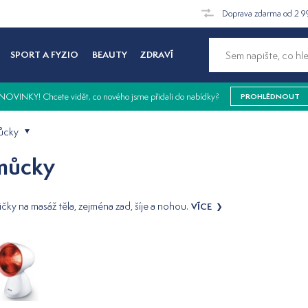
Doprava zdarma od 2 9
SPORT A FYZIO
BEAUTY
ZDRAVÍ
NOVINKY! Chcete vidět, co nového jsme přidali do nabídky?
PROHLÉDNOUT
můcky
omůcky
čky na masáž těla, zejména zad, šíje a nohou.
VÍCE