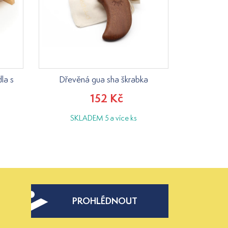
la s
Dřevěná gua sha škrabka
152 Kč
SKLADEM 5 a více ks
PROHLÉDNOUT