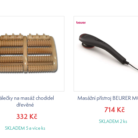
álečky na masáž chodidel
Masážní přístroj BEURER 
dřevěné
714 Kč
332 Kč
SKLADEM 2 ks
SKLADEM 5 a více ks