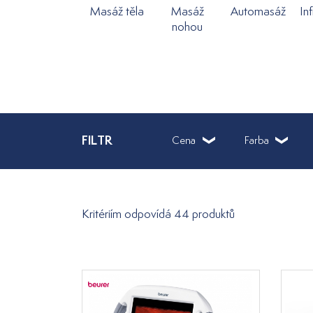
Masáž těla
Masáž
Automasáž
In
nohou
FILTR
Cena
Farba
Kritériím odpovídá 44 produktů