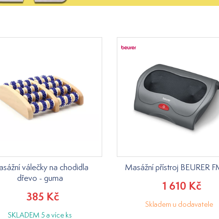
sážní válečky na chodidla
Masážní přístroj BEURER F
dřevo - guma
1 610 Kč
385 Kč
Skladem u dodavatele
SKLADEM 5 a více ks