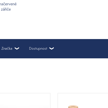
fračervené
zářiče
Značka
Dostupnost