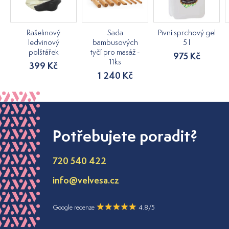
Rašelinový
Sada
Pivní sprchový gel
ledvinový
bambusových
5 l
polštářek
tyčí pro masáž -
975 Kč
11ks
399 Kč
1 240 Kč
Potřebujete poradit?
720 540 422
info@velvesa.cz
Google recenze
4.8/5