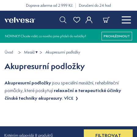
Doprava zdarma od 2 999 Kč
Doručení do 24 hod
NOVINKY! Chcete vidět, co nového jsme přidali do nabídky?
PROHLÉDNOUT
Úvod
Masáž
Akupresurní podložky
Akupresurní podložky
Akupresurní podložky
jsou speciální masážní, rehabilitační
relaxační a terapeutické účinky
pomůcky, které poskytují
čínské techniky akupresury
.
VÍCE
FILTROVAT
Kritériím odpovídá 8 produktů