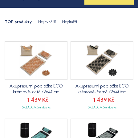
TOP produkty
Nejlevnější
Nejdražší
Akupresurní podložka ECO
Akupresurní podložka ECO
krémově-zlatá 72x40cm
krémově-černá 72x40cm
1 439 Kč
1 439 Kč
SKLADEM 5 a více ks
SKLADEM 5 a více ks