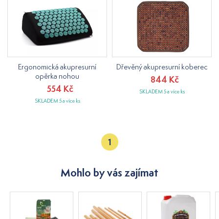
Ergonomická akupresurní
Dřevěný akupresurní koberec
opěrka nohou
844 Kč
554 Kč
SKLADEM 5 a více ks
SKLADEM 5 a více ks
1
Mohlo by vás zajímat