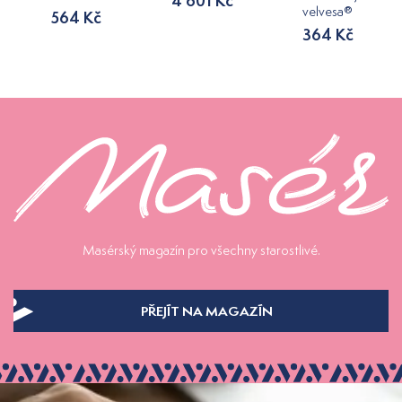
4 601 Kč
velvesa®
564 Kč
364 Kč
Masérský magazín pro všechny starostlivé.
PŘEJÍT NA MAGAZÍN