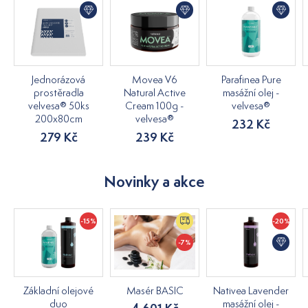
Jednorázová
Movea V6
Parafinea Pure
prostěradla
Natural Active
masážní olej -
velvesa® 50ks
Cream 100g -
velvesa®
200x80cm
velvesa®
232 Kč
279 Kč
239 Kč
Novinky a akce
-15%
-20%
-7%
Základní olejové
Masér BASIC
Nativea Lavender
duo
masážní olej -