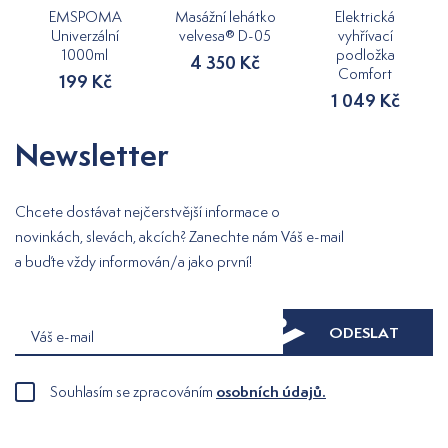
EMSPOMA
Masážní lehátko
Elektrická
Univerzální
velvesa® D-05
vyhřívací
1000ml
podložka
4 350 Kč
Comfort
199 Kč
1 049 Kč
Newsletter
Chcete dostávat nejčerstvější informace o
novinkách, slevách, akcích? Zanechte nám Váš e-mail
a buďte vždy informován/a jako první!
ODESLAT
Váš e-mail
osobních údajů.
Souhlasím se zpracováním