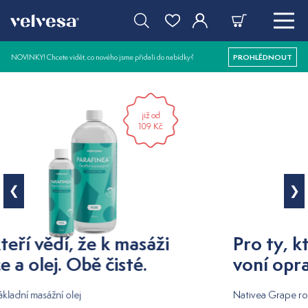
NOVINKY! Chcete vidět, co nového jsme přidali do nabídky?
PROHLÉDNOUT
již od
190 Kč
Pro ty, kteří nezapomněli, jak
voní opravdové ovoce.
Nativea Grape rostlinný masážní olej