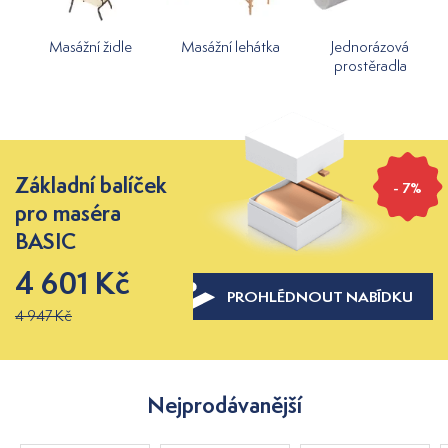
Masážní židle
Masážní lehátka
Jednorázová
prostěradla
Základní balíček
- 7%
pro maséra
BASIC
4 601 Kč
PROHLÉDNOUT NABÍDKU
4 947 Kč
Nejprodávanější