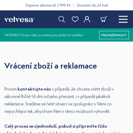
string(20) "Jméno a příjmení"
Doprava zdarma od 2 999 Kč
Doručení do 24 hod
NOVINKY! Chcete vidět, co nového jsme přidali do nabídky?
PROHLÉDNOUT
Vrácení zboží a reklamace
kontaktujte nás
Prosím
v případě, že chcete vrátit zboží v
zákonné lhůtě 14 dní od jeho převzetí, i v případě jakékoli
reklamace. Snažíme se řešit situaci ve spolupráci s Vámi co
nejrychleji a tak, abychom Vám v rámci možnosti vyhověli.
Celý proces se zjednoduší, pokud si připravíte číslo