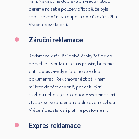
nám. Náklady na dopravu při vrácení zboží
bereme na sebe pouze v případě, že byla
spolu se zbožím zakoupena doplňková služba
Vrácení bez starost
í.
Záruční reklamace
Reklamace v záruční době 2 roky řešíme co
nejrychleji. Kontaktujte nás prosím, budeme
chtít popis závady a foto nebo video
dokumentaci. Reklamované zboží k nám
můžete donést osobně, poslat kurýrní
službou nebo si jej po dohodě svezeme sami.
U zboží se zakoupenou doplňkovou službou
Vrácení bez starostí
platíme poštovné my.
Expres reklamace