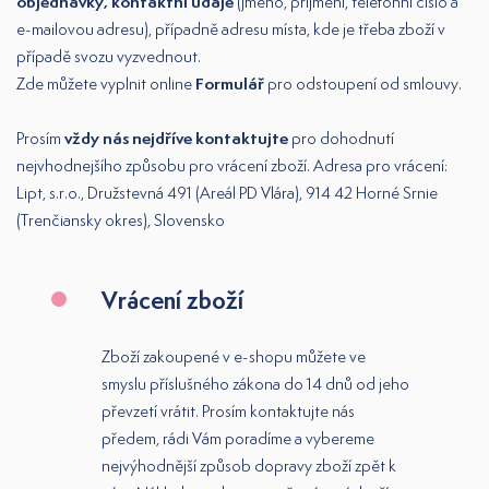
objednávky, kontaktní údaje
(jméno, příjmení, telefonní číslo a
e-mailovou adresu), případně adresu místa, kde je třeba zboží v
případě svozu vyzvednout.
Formulář
Zde můžete vyplnit online
pro odstoupení od smlouvy.
vždy nás nejdříve kontaktujte
Prosím
pro dohodnutí
nejvhodnejšího způsobu pro vrácení zboží. Adresa pro vrácení:
Lipt, s.r.o., Družstevná 491 (Areál PD Vlára), 914 42 Horné Srnie
(Trenčiansky okres), Slovensko
Vrácení zboží
Zboží zakoupené v e-shopu můžete ve
smyslu příslušného zákona do 14 dnů od jeho
převzetí vrátit. Prosím kontaktujte nás
předem, rádi Vám poradíme a vybereme
nejvýhodnější způsob dopravy zboží zpět k