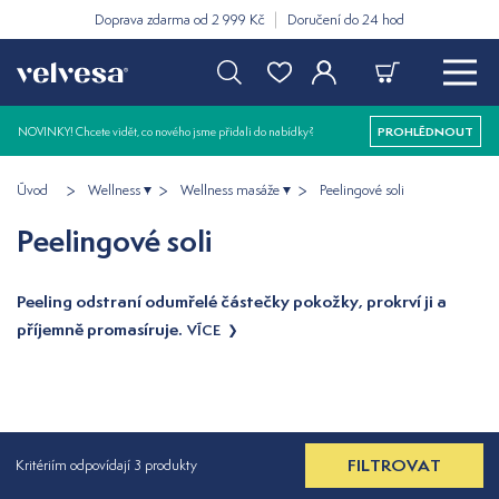
Doprava zdarma od 2 999 Kč
Doručení do 24 hod
NOVINKY! Chcete vidět, co nového jsme přidali do nabídky?
PROHLÉDNOUT
Úvod
Wellness
Wellness masáže
Peelingové soli
Peelingové soli
Peeling odstraní odumřelé částečky pokožky, prokrví ji a
příjemně promasíruje.
VÍCE
FILTROVAT
Kritériím odpovídají 3 produkty