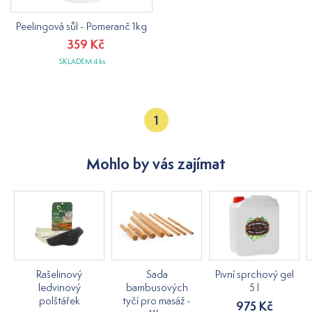
Peelingová sůl - Pomeranč 1kg
359 Kč
SKLADEM 4 ks
1
Mohlo by vás zajímat
Rašelinový
Sada
Pivní sprchový gel
ledvinový
bambusových
5 l
polštářek
tyčí pro masáž -
975 Kč