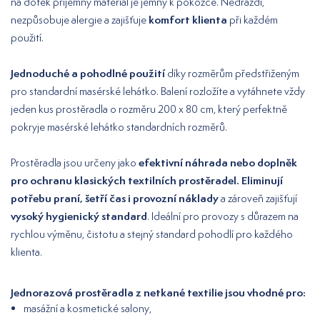
na dotek příjemný materiál je jemný k pokožce. Nedráždí,
komfort klienta
nezpůsobuje alergie a zajišťuje
při každém
použití.
Jednoduché a pohodlné použití
díky rozměrům předstřiženým
pro standardní masérské lehátko. Balení rozložíte a vytáhnete vždy
jeden kus prostěradla o rozměru 200 x 80 cm, který perfektně
pokryje masérské lehátko standardních rozměrů.
efektivní náhrada nebo doplněk
Prostěradla jsou určeny jako
pro ochranu klasických textilních prostěradel. Eliminují
potřebu praní, šetří čas i provozní náklady
a zároveň zajišťují
vysoký hygienický standard
. Ideální pro provozy s důrazem na
rychlou výměnu, čistotu a stejný standard pohodlí pro každého
klienta.
Jednorazová prostěradla z netkané textilie jsou vhodné pro:
masážní a kosmetické salony,