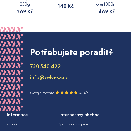
250g
olej 1000ml
140 Kč
269 Kč
469 Kč
Potřebujete poradit?
720 540 422
info@velvesa.cz
Google recenze
4.8/5
Informace
Internetový obchod
Kontakt
Věrnostní program