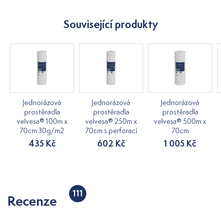
Související produkty
Jednorázová
Jednorázová
Jednorázová
prostěradla
prostěradla
prostěradla
velvesa® 100m x
velvesa® 250m x
velvesa® 500m x
70cm 30g/m2
70cm s perforací
70cm
435 Kč
602 Kč
1 005 Kč
111
Recenze