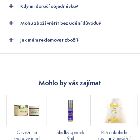
Kdy mi doručí objednávku?
Mohu zboží vrátit bez udání důvodu?
Jak mám reklamovat zboží?
Mohlo by vás zajímat
Osvěžující
Sladký spánek
Bílá čokoláda
saunový med
9ml
rostlinný masážní