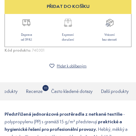
PŘIDAT DO KOŠÍKU
Doprava
Expresní
Vrácení
od 59 Kč
doručení
bez starostí
Kód produktu:
740301
Přidat k oblíbeným
111
í produkty
Recenze
Často kladené dotazy
Další produkty
Předstřižená jednorázová prostěradla z netkané textilie
-
praktické a
polypropylenu (PP) s gramáží 15 g/m² představují
hygienické řešení pro profesionální provozy.
Hebký, měkký a