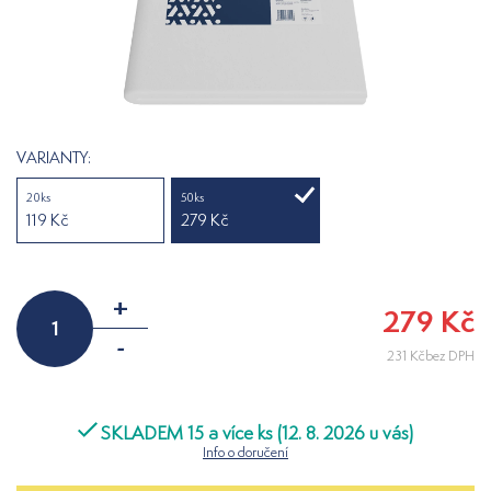
VARIANTY:
20ks
50ks
119 Kč
279 Kč
+
279 Kč
-
231 Kčbez DPH
SKLADEM 15 a více ks (12. 8. 2026 u vás)
Info o doručení