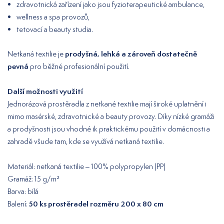
zdravotnická zařízení jako jsou fyzioterapeutické ambulance,
wellness a spa provozů,
tetovací a beauty studia.
prodyšná, lehká a zároveň dostatečně
Netkaná textilie je
pevná
pro běžné profesionální použití.
Další možnosti využití
Jednorázová prostěradla z netkané textilie mají široké uplatnění i
mimo masérské, zdravotnické a beauty provozy. Díky nízké gramáži
a prodyšnosti jsou vhodné ik praktickému použití v domácnosti a
zahradě všude tam, kde se využívá netkaná textilie.
Materiál: netkaná textilie – 100% polypropylen (PP)
Gramáž: 15 g/m²
Barva: bílá
50 ks prostěradel rozměru 200 x 80 cm
Balení: