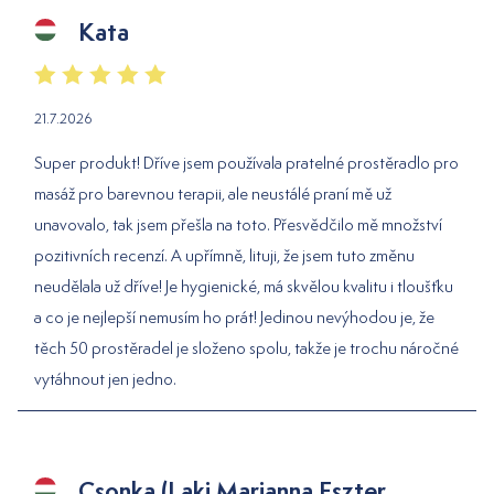
Kata
21.7.2026
Super produkt! Dříve jsem používala pratelné prostěradlo pro
masáž pro barevnou terapii, ale neustálé praní mě už
unavovalo, tak jsem přešla na toto. Přesvědčilo mě množství
pozitivních recenzí. A upřímně, lituji, že jsem tuto změnu
neudělala už dříve! Je hygienické, má skvělou kvalitu i tloušťku
a co je nejlepší nemusím ho prát! Jedinou nevýhodou je, že
těch 50 prostěradel je složeno spolu, takže je trochu náročné
vytáhnout jen jedno.
Csonka (Laki Marianna Eszter