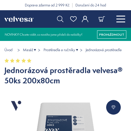
Doprava zdarma od 2 999 Kč
Doručení do 24 hod
NOVINKY! Chcete vidět, co nového jsme přidali do nabídky?
PROHLÉDNOUT
Úvod
Masáž
Prostěradla a ručníky
Jednorázová prostěradla
Jednorázová prostěradla velvesa®
50ks 200x80cm