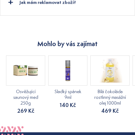
Jak mám reklamovat zboží?
Mohlo by vás zajímat
Osvěžující
Sladký spánek
Bílá čokoláda
saunový med
9ml
rostlinný masážní
250g
olej 1000ml
140 Kč
269 Kč
469 Kč