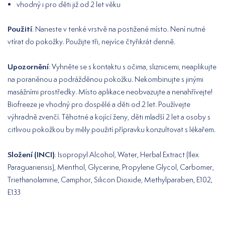
vhodný i pro děti již od 2 let věku
Použití
: Naneste v tenké vrstvě na postižené místo. Není nutné
vtírat do pokožky. Použijte tři, nejvíce čtyřikrát denně.
Upozornění
: Vyhněte se s kontaktu s očima, sliznicemi, neaplikujte
na poraněnou a podrážděnou pokožku. Nekombinujte s jinými
masážními prostředky. Místo aplikace neobvazujte a nenahřívejte!
Biofreeze je vhodný pro dospělé a děti od 2 let. Používejte
výhradně zvenčí. Těhotné a kojící ženy, děti mladší 2 let a osoby s
citlivou pokožkou by měly použití přípravku konzultovat s lékařem.
Složení (INCI)
: Isopropyl Alcohol, Water, Herbal Extract (Ilex
Paraguariensis), Menthol, Glycerine, Propylene Glycol, Carbomer,
Triethanolamine, Camphor, Silicon Dioxide, Methylparaben, E102,
E133