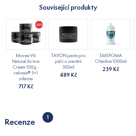
Související produkty
-25%
Movea V6
TAVON pasta pro
EMSPOMA
Natural Active
péči o zranění
Chladivá 1000ml
Cream 100g -
300ml
239 Kč
velvesa® 3+1
489 Kč
zdarma
717 Kč
1
Recenze