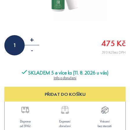
+
475 Kč
-
393 Kčbez DPH
SKLADEM 5 a více ks (11. 8. 2026 u vás)
Info o doručení
PŘIDAT DO KOŠÍKU
Doprava
Expresní
Vrácení
od 59 Kč
doručení
bez starostí