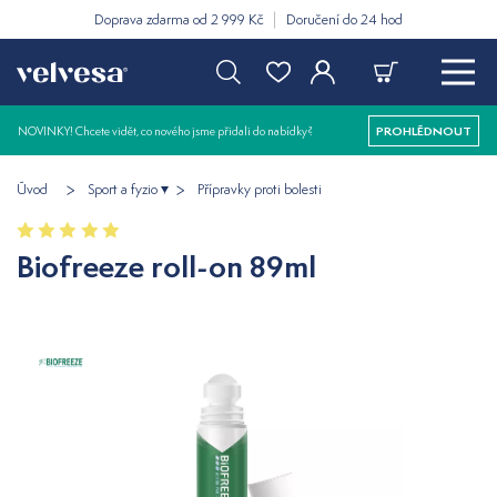
Doprava zdarma od 2 999 Kč
Doručení do 24 hod
NOVINKY! Chcete vidět, co nového jsme přidali do nabídky?
PROHLÉDNOUT
Úvod
Sport a fyzio
Přípravky proti bolesti
Biofreeze roll-on 89ml