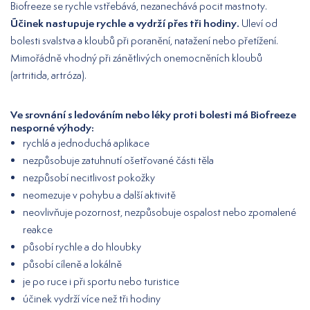
Biofreeze se rychle vstřebává, nezanechává pocit mastnoty.
Účinek nastupuje rychle a vydrží přes tři hodiny.
Uleví od
bolesti svalstva a kloubů při poranění, natažení nebo přetížení.
Mimořádně vhodný při zánětlivých onemocněních kloubů
(artritida, artróza).
Ve srovnání s ledováním nebo léky proti bolesti má Biofreeze
nesporné výhody:
rychlá a jednoduchá aplikace
nezpůsobuje zatuhnutí ošetřované části těla
nezpůsobí necitlivost pokožky
neomezuje v pohybu a další aktivitě
neovlivňuje pozornost, nezpůsobuje ospalost nebo zpomalené
reakce
působí rychle a do hloubky
působí cíleně a lokálně
je po ruce i při sportu nebo turistice
účinek vydrží více než tři hodiny