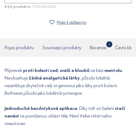
Kód produktu:
731124402653
Přidat k oblíbeným
1
Popis produktu
Související produkty
Recenze
Často klad
proti bolesti zad, svalů a kloubů
mentolu
Přípravek
na bázi
.
žádné analgetické látky
Neobsahuje
, působí lokálně,
nezatěžuje zbytečně celý organismus jako léky proti bolesti.
Biofreeze působí jako lokální kryoterapie.
Jednoduchá bezdotyková aplikace.
stačí
Díky roll-on balení
nanést
na postiženou oblast těla. Není třeba vtírat nebo
vmasírovat.