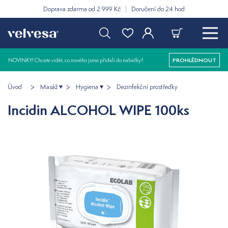
Doprava zdarma od 2 999 Kč
Doručení do 24 hod
NOVINKY! Chcete vidět, co nového jsme přidali do nabídky?
PROHLÉDNOUT
Úvod
Masáž
Hygiena
Dezinfekční prostředky
Incidin ALCOHOL WIPE 100ks