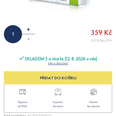
+
359 Kč
-
297 Kčbez DPH
SKLADEM 5 a více ks (12. 8. 2026 u vás)
Info o doručení
PŘIDAT DO KOŠÍKU
Doprava
Expresní
Vrácení
od 59 Kč
doručení
bez starostí
Kód produktu:
4028163094052