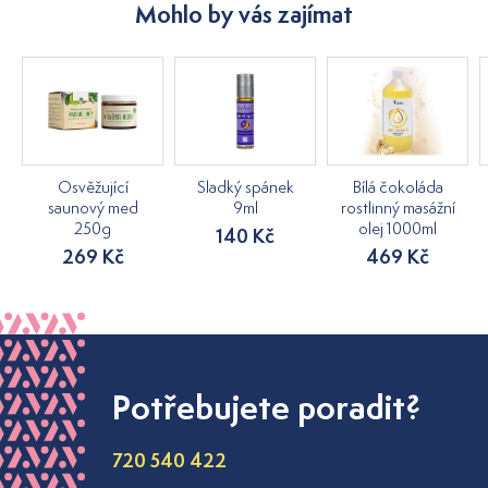
Mohlo by vás zajímat
Osvěžující
Sladký spánek
Bílá čokoláda
saunový med
9ml
rostlinný masážní
250g
olej 1000ml
140 Kč
269 Kč
469 Kč
Potřebujete poradit?
720 540 422