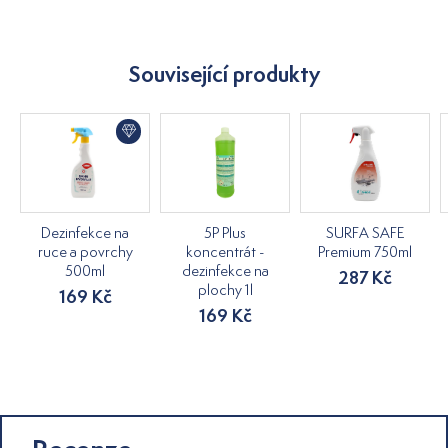
Související produkty
Dezinfekce na
5P Plus
SURFA SAFE
ruce a povrchy
koncentrát -
Premium 750ml
500ml
dezinfekce na
287 Kč
plochy 1l
169 Kč
169 Kč