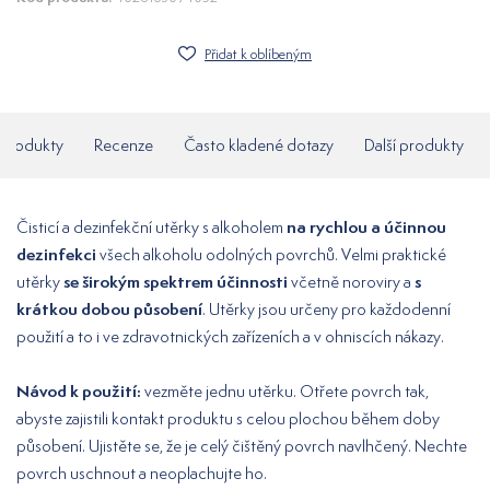
Přidat k oblíbeným
í produkty
Recenze
Často kladené dotazy
Další produkty
na rychlou a účinnou
Čisticí a dezinfekční utěrky s alkoholem
dezinfekci
všech alkoholu odolných povrchů. Velmi praktické
se širokým spektrem účinnosti
s
utěrky
včetně noroviry a
krátkou dobou působení
. Utěrky jsou určeny pro každodenní
použití a to i ve zdravotnických zařízeních a v ohniscích nákazy.
Návod k použití:
vezměte jednu utěrku. Otřete povrch tak,
abyste zajistili kontakt produktu s celou plochou během doby
působení. Ujistěte se, že je celý čištěný povrch navlhčený. Nechte
povrch uschnout a neoplachujte ho.