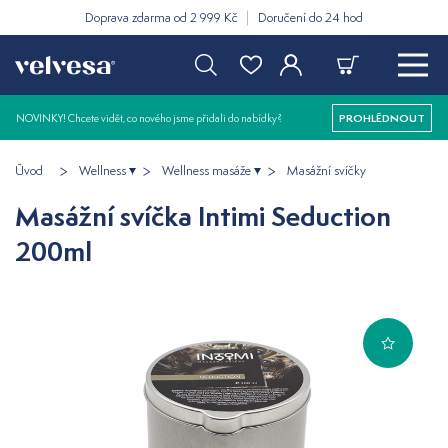
Doprava zdarma od 2 999 Kč
Doručení do 24 hod
NOVINKY! Chcete vidět, co nového jsme přidali do nabídky?
PROHLÉDNOUT
Úvod
Wellness
Wellness masáže
Masážní svíčky
Masážní svíčka Intimi Seduction
200ml