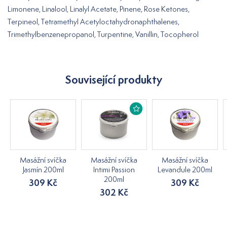
Limonene, Linalool, Linalyl Acetate, Pinene, Rose Ketones,
Terpineol, Tetramethyl Acetyloctahydronaphthalenes,
Trimethylbenzenepropanol, Turpentine, Vanillin, Tocopherol
Související produkty
Masážní svíčka
Masážní svíčka
Masážní svíčka
Jasmín 200ml
Intimi Passion
Levandule 200ml
200ml
309 Kč
309 Kč
302 Kč