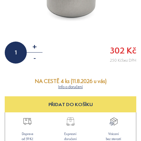
+
302 Kč
-
250 Kčbez DPH
NA CESTĚ 4 ks (11.8.2026 u vás)
Info o doručení
PŘIDAT DO KOŠÍKU
Doprava
Expresní
Vrácení
od 59 Kč
doručení
bez starostí