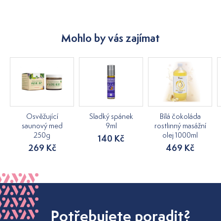
Mohlo by vás zajímat
Osvěžující
Sladký spánek
Bílá čokoláda
saunový med
9ml
rostlinný masážní
250g
olej 1000ml
140 Kč
269 Kč
469 Kč
Potřebujete poradit?