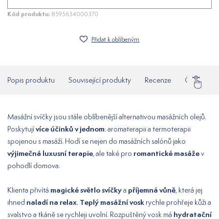
Kód produktu:
8595634000370
Přidat k oblíbeným
Popis produktu
Související produkty
Recenze
Často klad
Masážní svíčky jsou stále oblíbenější alternativou masážních olejů.
více účinků v jednom
Poskytují
: aromaterapii a termoterapii
spojenou s masáží. Hodí se nejen do masážních salónů jako
výjimečná luxusní terapie
romantické masáže
, ale také pro
v
pohodlí domova.
magické světlo svíčky
příjemná vůně
Klienta přivítá
a
, která jej
naladí na relax
Teplý masážní vosk
ihned
.
rychle prohřeje kůži a
hydratační
svalstvo a tkáně se rychleji uvolní. Rozpuštěný vosk má