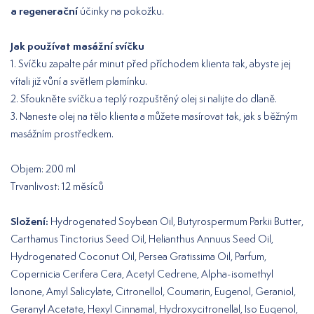
a regenerační
účinky na pokožku.
Jak používat masážní svíčku
1. Svíčku zapalte pár minut před příchodem klienta tak, abyste jej
vítali již vůní a světlem plamínku.
2. Sfoukněte svíčku a teplý rozpuštěný olej si nalijte do dlaně.
3. Naneste olej na tělo klienta a můžete masírovat tak, jak s běžným
masážním prostředkem.
Objem: 200 ml
Trvanlivost: 12 měsíců
Složení:
Hydrogenated Soybean Oil, Butyrospermum Parkii Butter,
Carthamus Tinctorius Seed Oil, Helianthus Annuus Seed Oil,
Hydrogenated Coconut Oil, Persea Gratissima Oil, Parfum,
Copernicia Cerifera Cera, Acetyl Cedrene, Alpha-isomethyl
Ionone, Amyl Salicylate, Citronellol, Coumarin, Eugenol, Geraniol,
Geranyl Acetate, Hexyl Cinnamal, Hydroxycitronellal, Iso Eugenol,