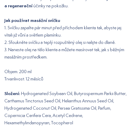
a regenerační
účinky na pokožku.
Jak používat masážní svíčku
1. Svíčku zapalte pár minut před příchodem klienta tak, abyste jej
vítali již vůní a světlem plamínku.
2. Sfoukněte svíčku a teplý rozpuštěný olej si nalijte do dlaně.
3. Naneste olej na tělo klienta a můžete masírovat tak, jak s běžným
masážním prostředkem.
Objem: 200 ml
Trvanlivost: 12 měsíců
Složení:
Hydrogenated Soybean Oil, Butyrospermum Parkii Butter,
Carthamus Tinctorius Seed Oil, Helianthus Annuus Seed Oil,
Hydrogenated Coconut Oil, Persea Gratissima Oil, Parfum,
Copernicia Cerifera Cera, Acetyl Cedrene,
Hexamethylindanopyran, Tocopherol