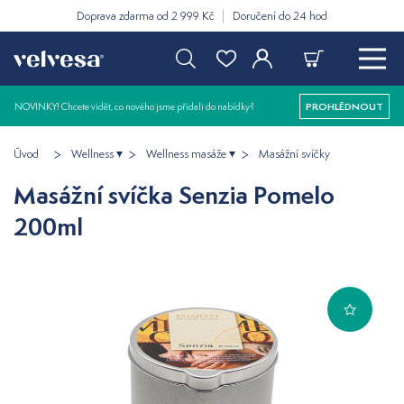
Doprava zdarma od 2 999 Kč
Doručení do 24 hod
NOVINKY! Chcete vidět, co nového jsme přidali do nabídky?
PROHLÉDNOUT
Úvod
Wellness
Wellness masáže
Masážní svíčky
Masážní svíčka Senzia Pomelo
200ml