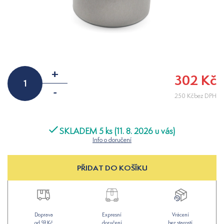
+
302 Kč
-
250 Kčbez DPH
SKLADEM 5 ks (11. 8. 2026 u vás)
Info o doručení
PŘIDAT DO KOŠÍKU
Doprava
Expresní
Vrácení
od 59 Kč
doručení
bez starostí