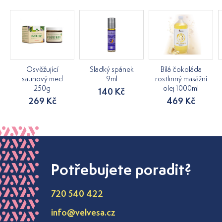
Osvěžující
Sladký spánek
Bílá čokoláda
saunový med
9ml
rostlinný masážní
250g
olej 1000ml
140 Kč
269 Kč
469 Kč
Potřebujete poradit?
720 540 422
info@velvesa.cz