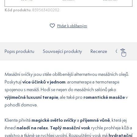
Kód produktu:
859563400202
Přidat k oblíbeným
Popis produktu
Související produkty
Recenze
Často klad
Masážní svíčky jsou stále oblíbenější alternativou masážních olejů.
více účinků v jednom
Poskytují
: aromaterapii a termoterapii
spojenou s masáží. Hodí se nejen do masážních salónů jako
výjimečná luxusní terapie
romantické masáže
, ale také pro
v
pohodlí domova.
magické světlo svíčky
příjemná vůně
Klienta přivítá
a
, která jej
naladí na relax
Teplý masážní vosk
ihned
.
rychle prohřeje kůži a
hydratační
svalstvo a tkáně se rychleji uvolní. Rozpuštěný vosk má