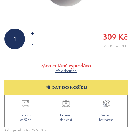
+
309 Kč
-
255 Kčbez DPH
Momentálně vyprodáno
Info o doručení
PŘIDAT DO KOŠÍKU
Doprava
Expresní
Vrácení
od 59 Kč
doručení
bez starostí
Kód produktu:
25190012