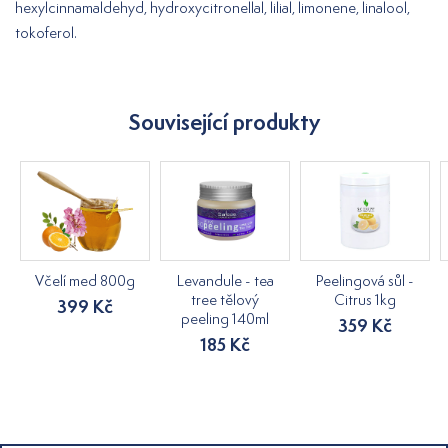
hexylcinnamaldehyd, hydroxycitronellal, lilial, limonene, linalool,
tokoferol.
Související produkty
Včelí med 800g
Levandule - tea
Peelingová sůl -
tree tělový
Citrus 1kg
399 Kč
peeling 140ml
359 Kč
185 Kč