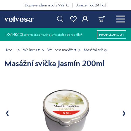
Doprava zdarma od 2 999 Kč
Doručení do 24 hod
NOVINKY! Chcete vidět, co nového jsme přidali do nabídky?
PROHLÉDNOUT
Úvod
Wellness
Wellness masáže
Masážní svíčky
Masážní svíčka Jasmín 200ml