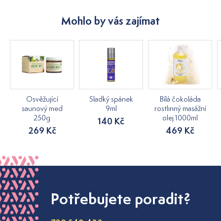
Mohlo by vás zajímat
Osvěžující
Sladký spánek
Bílá čokoláda
saunový med
9ml
rostlinný masážní
250g
olej 1000ml
140 Kč
269 Kč
469 Kč
Potřebujete poradit?