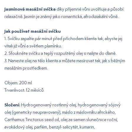
Jasmínová masážní svíčka
díky příjemné vůni uvolňuje a působí
relaxačně. Jasmín je známý jako romantická, afrodiziakální vůně.
Jak používat masážní svíčku
1. Svíčku zapalte pár minut před příchodem klienta tak, abyste jej
vítali již vůní a světlem plamínku.
2. Sfoukněte svíčku a teplý rozpuštěný olej si nalijte do dlaně.
3. Naneste olej na tělo klienta a můžete masírovat tak, jak s běžným
masážním prostředkem.
Objem: 200 ml
Trvanlivost: 12 měsíců
Složení:
Hydrogenovaný rostlinný olej, hydrogenovaný sójový
olej (geneticky neupravovaný), máslo z máslovníku afrického,
Carthamus Tinctorius seed oil, olej ze semen slunečnice roční,
avokádový olej, parfém, benzyl-salicytát, kumarin,