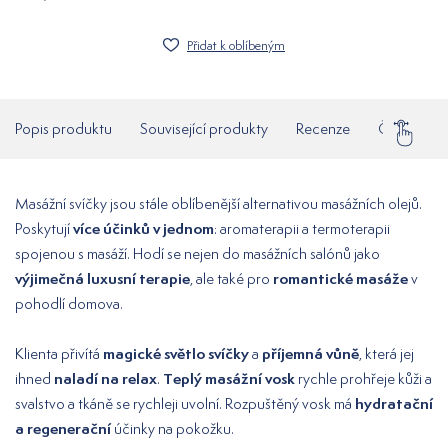
Přidat k oblíbeným
Popis produktu
Související produkty
Recenze
Často klad
Masážní svíčky jsou stále oblíbenější alternativou masážních olejů.
více účinků v jednom
Poskytují
: aromaterapii a termoterapii
spojenou s masáží. Hodí se nejen do masážních salónů jako
výjimečná luxusní terapie
romantické masáže
, ale také pro
v
pohodlí domova.
magické světlo svíčky
příjemná vůně
Klienta přivítá
a
, která jej
naladí na relax
Teplý masážní vosk
ihned
.
rychle prohřeje kůži a
hydratační
svalstvo a tkáně se rychleji uvolní. Rozpuštěný vosk má
a regenerační
účinky na pokožku.