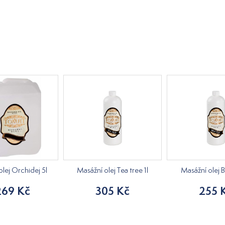
lej Orchidej 5l
Masážní olej Tea tree 1l
Masážní olej B
269 Kč
305 Kč
255 