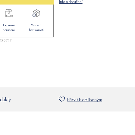
Info o doručení
Expresní
Vrácení
doručení
bez starostí
189737
odukty
Přidat k oblíbeným