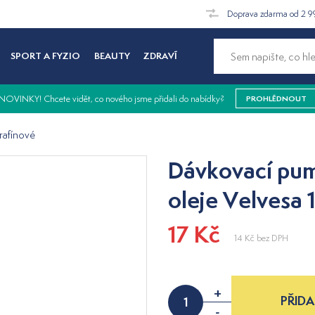
Doprava zdarma od 2 9
SPORT A FYZIO
BEAUTY
ZDRAVÍ
NOVINKY! Chcete vidět, co nového jsme přidali do nabídky?
PROHLÉDNOUT
rafínové
Dávkovací pum
oleje Velvesa 1
17 Kč
14 Kč
bez DPH
+
PŘIDA
-