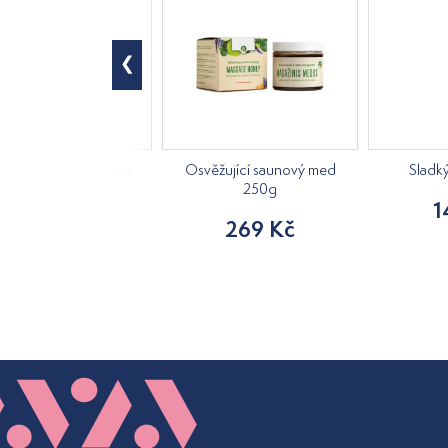
á kostra, výška 42 cm
Osvěžující saunový med
Sladk
250g
840 Kč
1
269 Kč