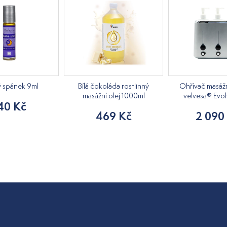
ý spánek 9ml
Bílá čokoláda rostlinný
Ohřívač masážn
masážní olej 1000ml
velvesa® Evol
40 Kč
469 Kč
2 090