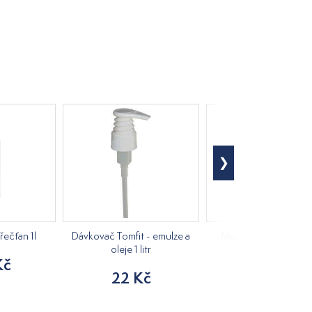
řečťan 1l
Dávkovač Tomfit - emulze a
Masážní olej Zelený ča
oleje 1 litr
Kč
305 Kč
22 Kč