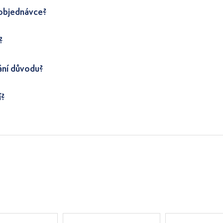
 objednávce?
?
ání důvodu?
í?