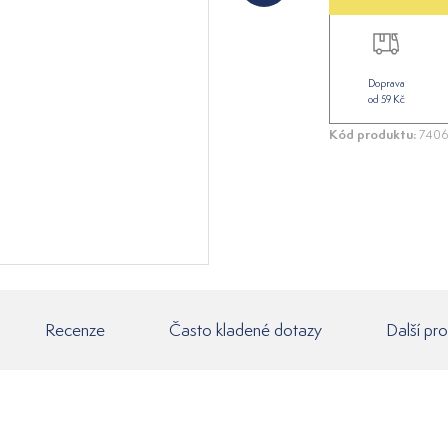
Doprava
od 59 Kč
Kód produktu:
7406
Recenze
Často kladené dotazy
Další pr