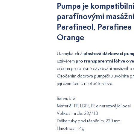
Pumpa je kompatibilní 
parafínovými masážním
Parafineol, Parafinea
Orange
plastová dávkovací pum
Uzamykatelná
pro transparentní láhve o ve
uzávěrem
určena pro přesné dávkování masážního o
Otočením doprava pumpičku uvolníte pro 
její uzamčení s ní otočte vlevo.
Barva: bílá
Materiál: PP, LDPE, PE a nerezavějící ocel
Velikost hrdla: 28/410
Délka tuby pod těsněním: 220 mm
Hmotnost: 14g