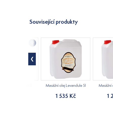
Související produkty
sážní olej Základní 1l
Masážní olej Levandule 5l
Masážní o
245 Kč
1 535 Kč
1 