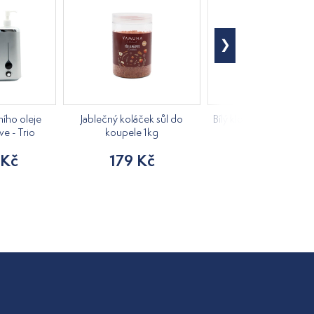
ího oleje
Jablečný koláček sůl do
Bílý klobouk do sauny 
ve - Trio
koupele 1kg
205 Kč
 Kč
179 Kč