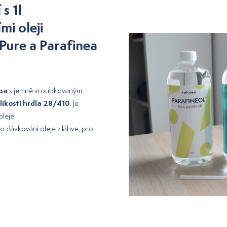
s 1l
i oleji
 Pure a Parafinea
pa
s jemně vroubkovaným
likosti hrdla 28/410
. Je
leje.
dávkování oleje z láhve, pro