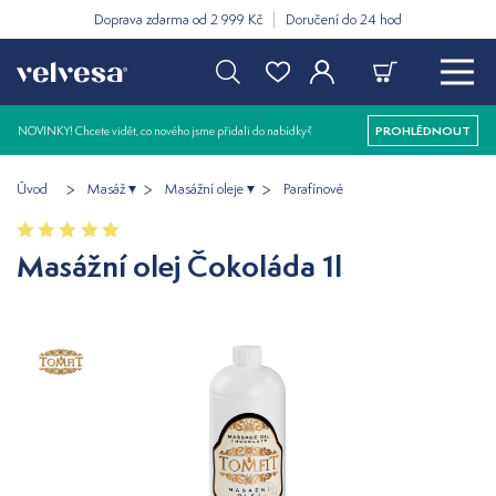
Doprava zdarma od 2 999 Kč
Doručení do 24 hod
NOVINKY! Chcete vidět, co nového jsme přidali do nabídky?
PROHLÉDNOUT
Úvod
Masáž
Masážní oleje
Parafínové
Masážní olej Čokoláda 1l