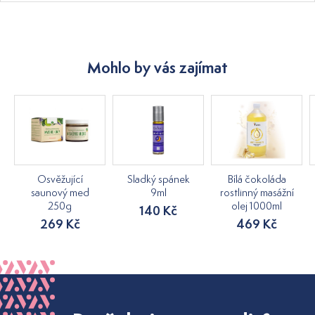
Mohlo by vás zajímat
Osvěžující
Sladký spánek
Bílá čokoláda
saunový med
9ml
rostlinný masážní
250g
olej 1000ml
140 Kč
269 Kč
469 Kč