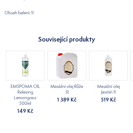
Obsah balení: 1l
Související produkty
EMSPOMA OIL
Masážní olej Růže
Masážní olej
Relaxing
5l
Jasmín 1l
Lemongrass
1 389 Kč
519 Kč
500ml
149 Kč