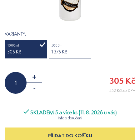
VARIANTY:
1000ml
5000ml
305 Kč
1 375 Kč
+
305 Kč
-
252 Kčbez DPH
SKLADEM 5 a více ks (11. 8. 2026 u vás)
Info o doručení
PŘIDAT DO KOŠÍKU