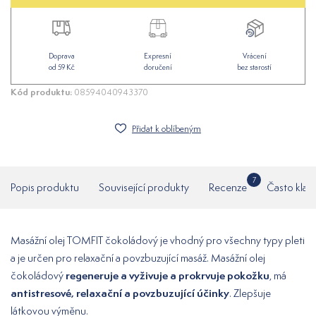
Doprava
Expresní
Vrácení
od 59 Kč
doručení
bez starostí
Kód produktu:
08594040943370
Přidat k oblíbeným
7
Popis produktu
Související produkty
Recenze
Často klad
Masážní olej TOMFIT čokoládový je vhodný pro všechny typy pleti
a je určen pro relaxační a povzbuzující masáž. Masážní olej
regeneruje a vyživuje a prokrvuje pokožku
čokoládový
, má
antistresové, relaxační a povzbuzující účinky
. Zlepšuje
látkovou výměnu.