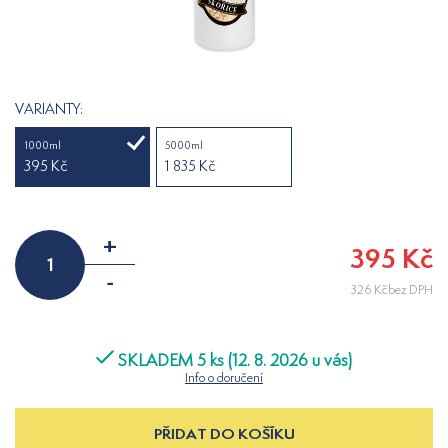
VARIANTY:
1000ml
5000ml
395 Kč
1 835 Kč
+
395 Kč
-
326 Kčbez DPH
SKLADEM 5 ks (12. 8. 2026 u vás)
Info o doručení
PŘIDAT DO KOŠÍKU