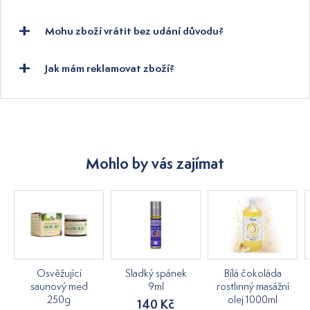
Mohu zboží vrátit bez udání důvodu?
Jak mám reklamovat zboží?
Mohlo by vás zajímat
Osvěžující
Sladký spánek
Bílá čokoláda
saunový med
9ml
rostlinný masážní
250g
olej 1000ml
140 Kč