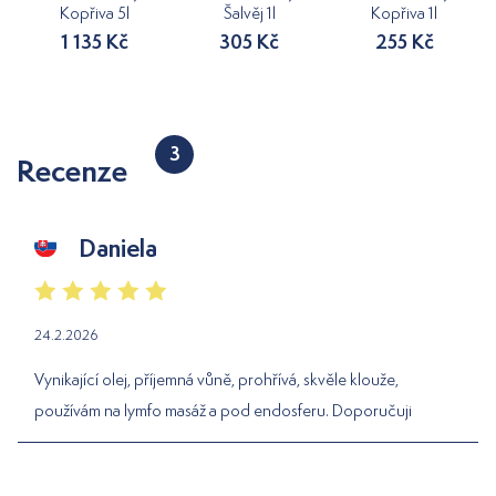
Kopřiva 5l
Šalvěj 1l
Kopřiva 1l
1 135 Kč
305 Kč
255 Kč
3
Recenze
Daniela
24.2.2026
Vynikající olej, příjemná vůně, prohřívá, skvěle klouže,
používám na lymfo masáž a pod endosferu. Doporučuji