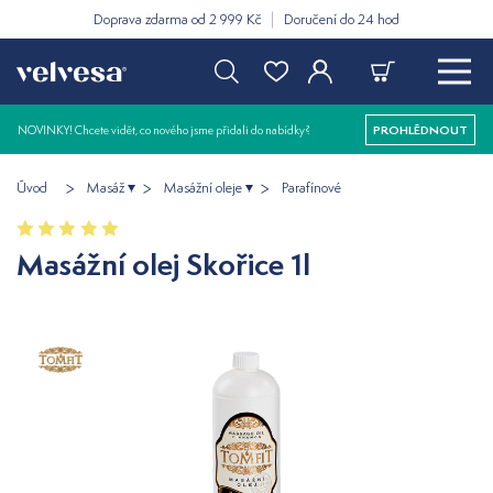
Doprava zdarma od 2 999 Kč
Doručení do 24 hod
NOVINKY! Chcete vidět, co nového jsme přidali do nabídky?
PROHLÉDNOUT
Úvod
Masáž
Masážní oleje
Parafínové
Masážní olej Skořice 1l