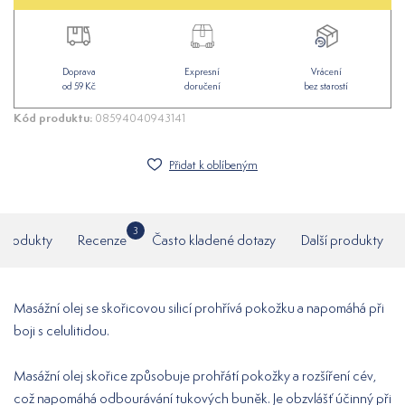
Doprava
Expresní
Vrácení
od 59 Kč
doručení
bez starostí
Kód produktu:
08594040943141
Přidat k oblíbeným
3
í produkty
Recenze
Často kladené dotazy
Další produkty
Masážní olej se skořicovou silicí prohřívá pokožku a napomáhá při
boji s celulitidou.
Masážní olej skořice způsobuje prohřátí pokožky a rozšíření cév,
což napomáhá odbourávání tukových buněk. Je obzvlášť účinný při