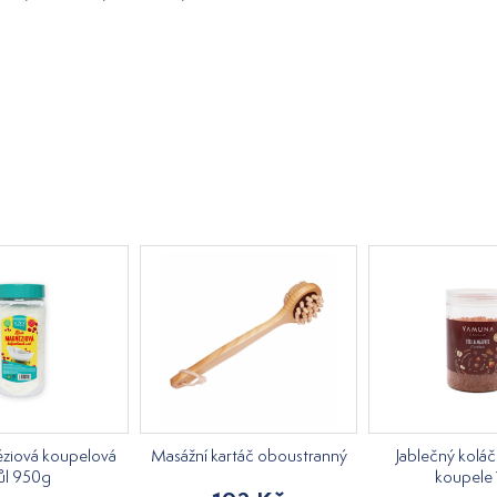
éziová koupelová
Masážní kartáč oboustranný
Jablečný koláč
ůl 950g
koupele 