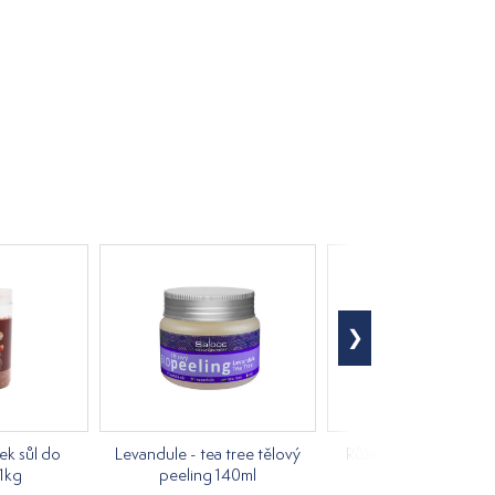
ek sůl do
Levandule - tea tree tělový
Růže tělový peeling 
1kg
peeling 140ml