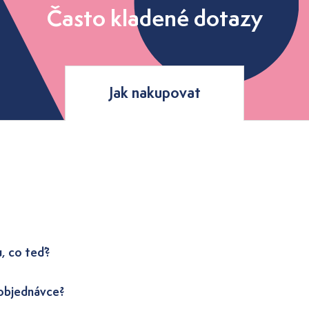
Často kladené dotazy
Jak nakupovat
u, co teď?
 objednávce?