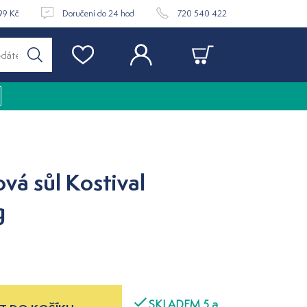
99 Kč
Doručení do 24 hod
720 540 422
vá sůl Kostival
g
SKLADEM 5 a