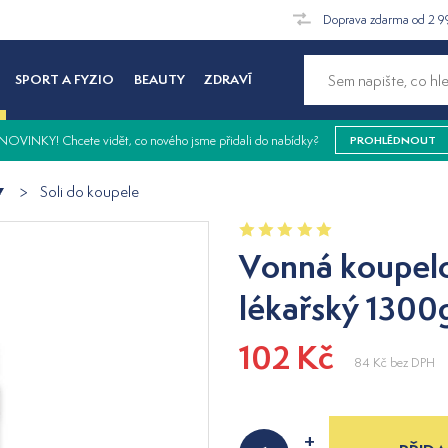
Doprava zdarma od 2 9
SPORT A FYZIO
BEAUTY
ZDRAVÍ
NOVINKY! Chcete vidět, co nového jsme přidali do nabídky?
PROHLÉDNOUT
Soli do koupele
Vonná koupelo
lékařský 1300
102 Kč
84 Kč
bez DPH
+