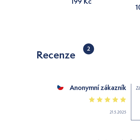
179 Kč
199 Kč
1
2
Recenze
Anonymní zákazník
Zá
21.5.2025