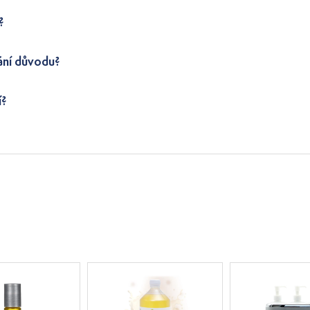
?
ání důvodu?
í?