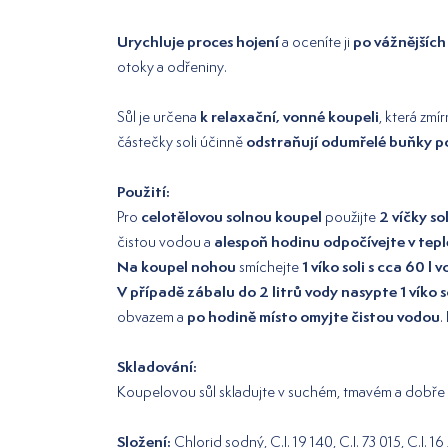
Urychluje proces hojení
po vážnějších
a oceníte ji
otoky a odřeniny.
k relaxační, vonné koupeli
Sůl je určena
, která zmí
odstraňují odumřelé buňky 
částečky soli účinně
Použití:
celotělovou solnou koupel
2 víčky sol
Pro
použijte
alespoň hodinu odpočívejte v tepl
čistou vodou a
Na koupel nohou
1 víko soli s cca 60 l 
smíchejte
V případě zábalu do 2 litrů vody nasypte 1 víko s
po hodině místo omyjte čistou vodou
obvazem a
.
Skladování:
Koupelovou sůl skladujte v suchém, tmavém a dobře v
Složení:
Chlorid sodný, C.I. 19 140, C.I. 73 015, C.I. 16