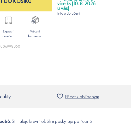
T DO KOŠÍKU
více ks (10. 8. 2026
u vás)
Info o doručení
Expresní
Vrácení
doručení
bez starostí
6006998050
odukty
Přidat k oblíbeným
kloubů
. Stimuluje krevní oběh a poskytuje potřebné