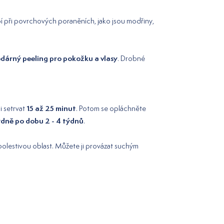
bí při povrchových poraněních, jako jsou modřiny,
dárný peeling pro pokožku a vlasy
. Drobné
15 až 25 minut
ni setrvat
. Potom se opláchněte
týdně po dobu 2 - 4 týdnů
.
 bolestivou oblast. Můžete ji provázat suchým