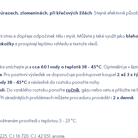
 úrazech, zlomeninách, při křečových žilách
. Stejně efektivně půso
blaho
rní stres a dopřeje odpočinek tělu i mysli. Můžete ji také využít jako
pokožky
a prospívají lepšímu vzhledu a textuře vlasů.
i
s cca 60 l vody o teplotě 38 - 45°C
a smíchejte je
. Optimální je v láz
e
2 až 3 x 
. Pro pozitivní výsledek se doporučuje podstupovat koupel
vody 38 - 45°C
a následně do roztoku ponořte nohy.
oli.
ručník
Do vzniklého roztoku ponořte
, gázu nebo vatu a přiložte na
2 x denně
 Při závažnějších problémech můžete proceduru provádět i
.
ětraném prostředí s teplotou 5 - 23 °C.
 225, C.I. 16 720, C.I. 42 051, aroma.