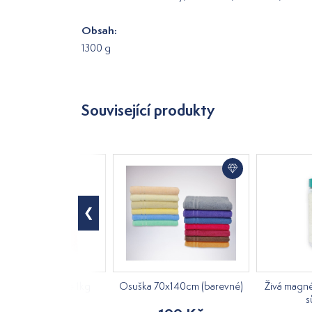
Obsah:
1300 g
Související produkty
 do koupele Růže 1kg
Osuška 70x140cm (barevné)
Živá magn
s