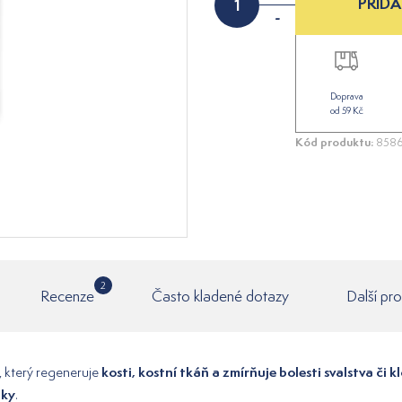
PŘIDA
-
Doprava
od 59 Kč
Kód produktu:
858
2
Recenze
Často kladené dotazy
Další pr
kosti, kostní tkáň a zmírňuje bolesti svalstva či 
, který regeneruje
žky
.