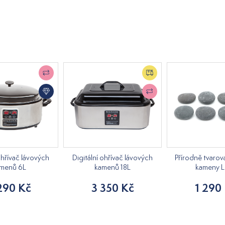
ohřívač lávových
Digitální ohřívač lávových
Přírodně tvarov
menů 6L
kamenů 18L
kameny L
290 Kč
3 350 Kč
1 290