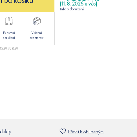
T DO KOŠÍKU
(11. 8. 2026 u vás)
Info o doručení
Expresní
Vrácení
doručení
bez starostí
353939859
odukty
Přidat k oblíbeným