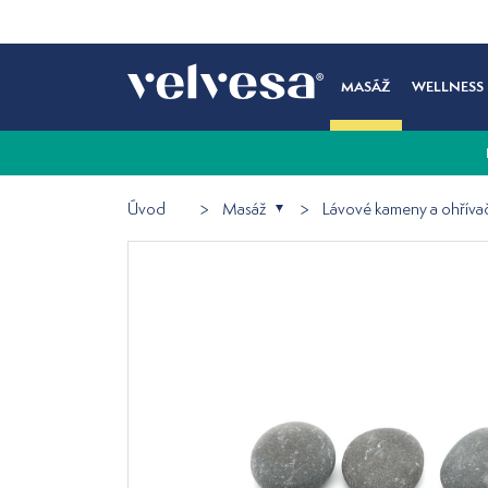
MASÁŽ
WELLNESS
Úvod
Masáž
Lávové kameny a ohříva