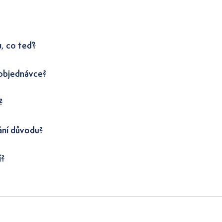
u, co teď?
 objednávce?
?
ání důvodu?
í?