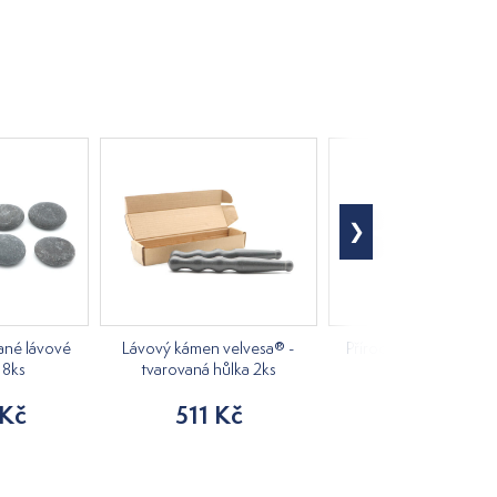
ané lávové
Lávový kámen velvesa® -
Přírodně tvarované l
 8ks
tvarovaná hůlka 2ks
kameny S 8ks
 Kč
511 Kč
585 Kč