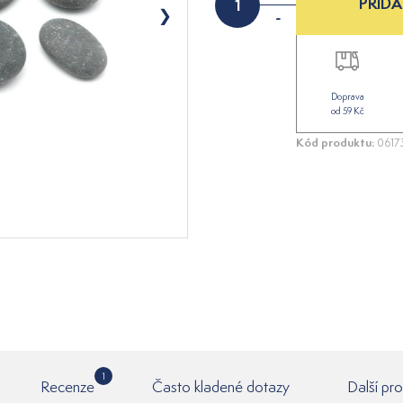
PŘIDA
-
Doprava
od 59 Kč
Kód produktu:
0617
1
Recenze
Často kladené dotazy
Další pr