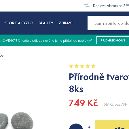
Doprava zdarma od 2 9
SPORT A FYZIO
BEAUTY
ZDRAVÍ
NOVINKY! Chcete vidět, co nového jsme přidali do nabídky?
PROHLÉDNOUT
če
Přírodně tvar
8ks
749 Kč
619 Kč
bez DPH
+