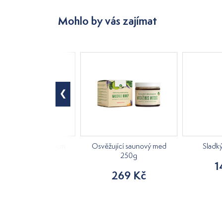
Mohlo by vás zajímat
á kostra, výška 42 cm
Osvěžující saunový med
Sladk
250g
840 Kč
1
269 Kč