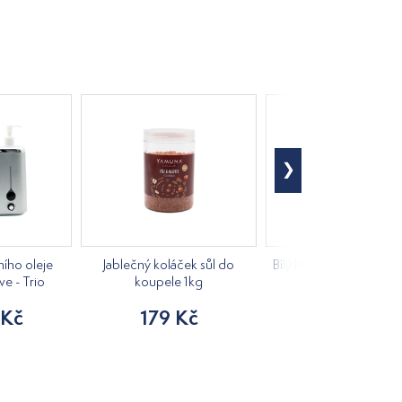
ího oleje
Jablečný koláček sůl do
Bílý klobouk do sauny 
ve - Trio
koupele 1kg
205 Kč
 Kč
179 Kč