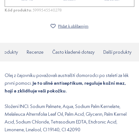
Kód produktu:
5999545540278
Přidat k oblíbeným
í produkty
Recenze
Často kladené dotazy
Další produkty
Olej z čajovníku považovali australští domorodci po staletí za lék
Je to silné antiseptikum, reguluje kožní maz,
první pomoci.
hojí a zklidňuje vaši pokožku.
Složení INCI: Sodium Palmate, Aqua, Sodium Palm Kernelate,
Melaleuca Alternifolia Leaf Oil, Palm Acid, Glycerin, Palm Kernel
Acid, Sodium Chloride, Tetrasodium EDTA, Etidronic Acid,
Limonene, Linalool, CI 19140, CI 42090