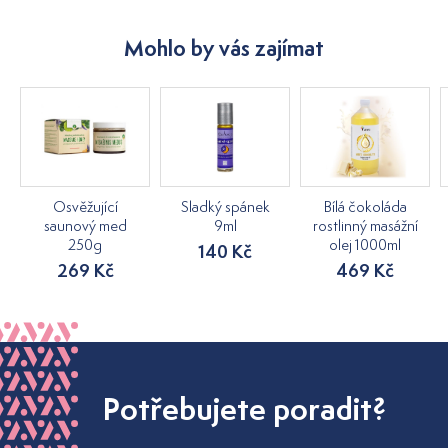
Mohlo by vás zajímat
Osvěžující
Sladký spánek
Bílá čokoláda
saunový med
9ml
rostlinný masážní
250g
olej 1000ml
140 Kč
269 Kč
469 Kč
Potřebujete poradit?