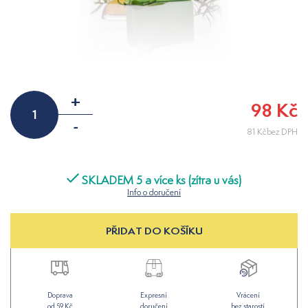
+
98 Kč
-
81 Kčbez DPH
SKLADEM 5 a více ks (zítra u vás)
Info o doručení
PŘIDAT DO KOŠÍKU
Doprava
Expresní
Vrácení
od 59 Kč
doručení
bez starostí