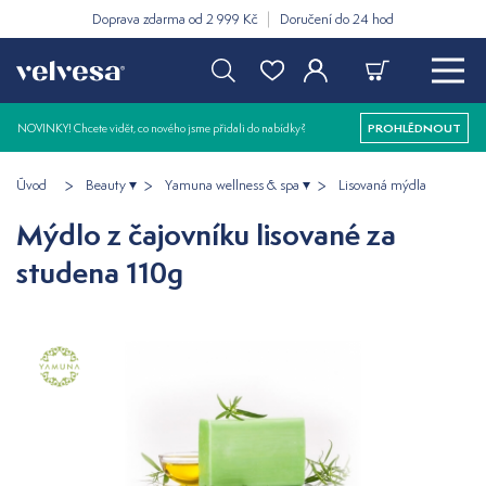
Doprava zdarma od 2 999 Kč
Doručení do 24 hod
NOVINKY! Chcete vidět, co nového jsme přidali do nabídky?
PROHLÉDNOUT
Úvod
Beauty
Yamuna wellness & spa
Lisovaná mýdla
Mýdlo z čajovníku lisované za
studena 110g