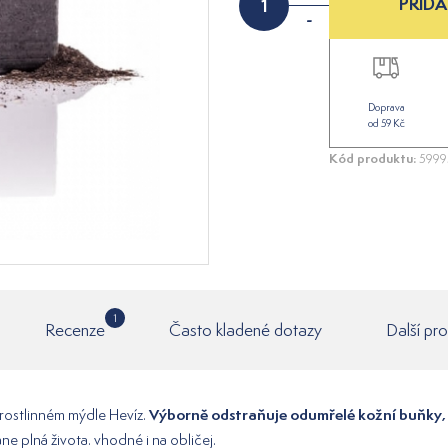
PŘIDA
-
Doprava
od 59 Kč
Kód produktu:
5999
1
Recenze
Často kladené dotazy
Další pr
Výborně odstraňuje odumřelé kožní buňky,
 rostlinném mýdle Hevíz.
ne plná života. vhodné i na obličej.