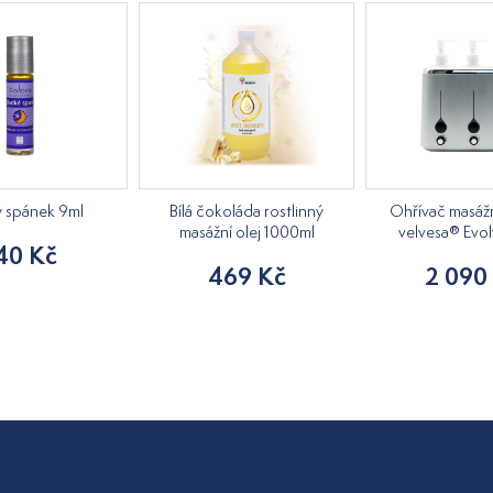
ý spánek 9ml
Bílá čokoláda rostlinný
Ohřívač masážn
masážní olej 1000ml
velvesa® Evol
40 Kč
469 Kč
2 090