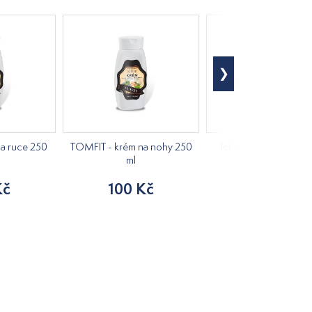
a ruce 250
TOMFIT - krém na nohy 250
Ichtyol mýdlo lisovan
ml
studena 110g
Kč
100 Kč
98 Kč