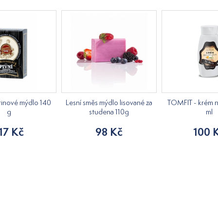
erinové mýdlo 140
Lesní směs mýdlo lisované za
TOMFIT - krém n
g
studena 110g
ml
17 Kč
98 Kč
100 