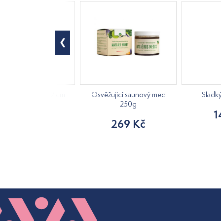
á kostra, výška 42 cm
Osvěžující saunový med
Sladk
250g
840 Kč
1
269 Kč