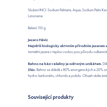
Složení INCI: Sodium Palmate, Aqua, Sodium Palm Kern
Limonene
Balení: 110 g
Jezero Hévíz
Největší biologicky aktivním přírodním jezerem s
termální jezera s teplou vodou jsou původu vulkanic
Bahno na bázi rašeliny je světovým unikátem.
Dík
žláz.
Bahno se skládá z 80% anorganických a 20% organi
hydro-karbonátu, chloridu a jodidu. Obsah rádia zm
Související produkty