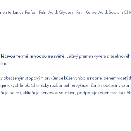
elate, Limus, Parfum, Palm Acid, Glycerin, Palm Kernel Acid, Sodium Chlo
 léčivou termální vodou na světě.
Léčivý pramen vyvěrá z rašelinového
kého.
y obsaženým stopovým prvkům se kůže vyhladí a napne, během vícetýd
ckých látek. Chemický rozbor bahna vykázal různé sloučeniny vápníku, sod
írňuje bolest, uklidňuje nervovou soustavu, podporuje regeneraci buně