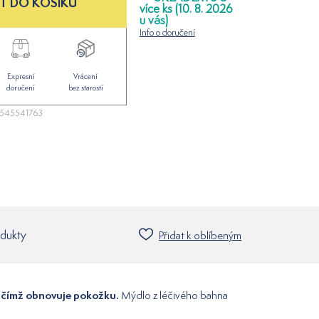
T DO KOŠÍKU
více ks (10. 8. 2026
u vás)
Info o doručení
Expresní
Vrácení
doručení
bez starostí
545541763
odukty
Přidat k oblíbeným
 čímž obnovuje pokožku.
Mýdlo z léčivého bahna