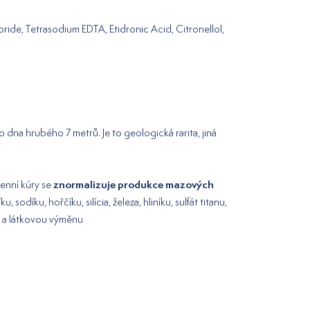
ride, Tetrasodium EDTA, Etidronic Acid, Citronellol,
 dna hrubého 7 metrů. Je to geologická rarita, jiná
znormalizuje produkce mazových
enní kúry se
íku, hořčíku, silícia, železa, hliníku, sulfát titanu,
k a látkovou výměnu