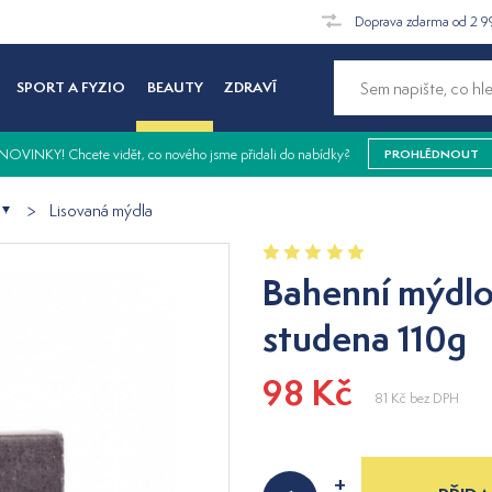
Doprava zdarma od 2 9
SPORT A FYZIO
BEAUTY
ZDRAVÍ
NOVINKY! Chcete vidět, co nového jsme přidali do nabídky?
PROHLÉDNOUT
Lisovaná mýdla
Bahenní mýdlo
studena 110g
98 Kč
81 Kč
bez DPH
+