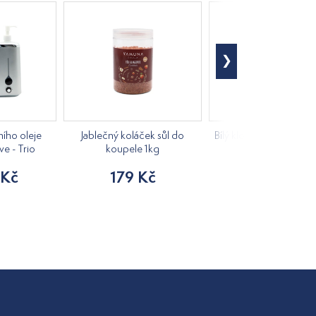
ího oleje
Jablečný koláček sůl do
Bílý klobouk do sauny 
ve - Trio
koupele 1kg
205 Kč
 Kč
179 Kč