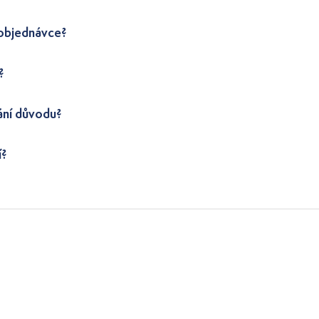
 objednávce?
?
ání důvodu?
í?