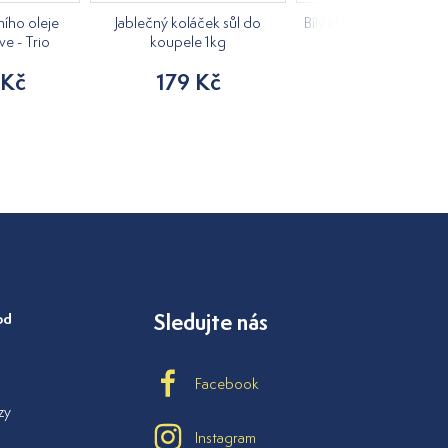
ího oleje
Jablečný koláček sůl do
Bílý klobouk do sauny 
ve - Trio
koupele 1kg
205 Kč
 Kč
179 Kč
od
Sledujte nás
Facebook
zy
Instagram