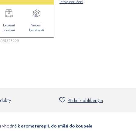
Info o doručení
Expresní
Vrácení
doručení
bez starostí
031323228
odukty
Přidat k oblíbeným
k aromaterapii, do směsi do koupele
e vhodná