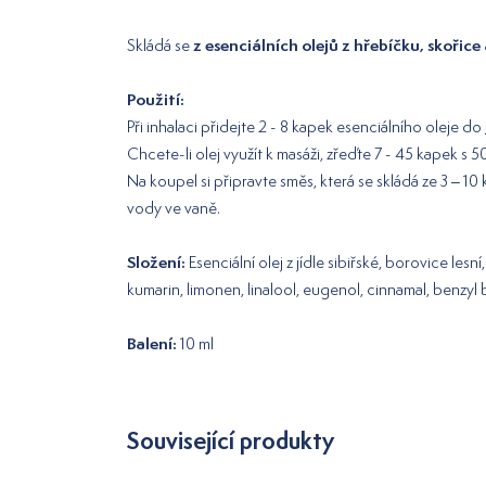
z esenciálních olejů z hřebíčku, skořice
Skládá se
Použití:
Při inhalaci přidejte 2 - 8 kapek esenciálního oleje do
Chcete-li olej využít k masáži, zřeďte 7 - 45 kapek s 
Na koupel si připravte směs, která se skládá ze 3 – 
vody ve vaně.
Složení:
Esenciální olej z jídle sibiřské, borovice le
kumarin, limonen, linalool, eugenol, cinnamal, benzyl 
Balení:
10 ml
Související produkty