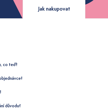
Jak nakupovat
u, co teď?
 objednávce?
?
ání důvodu?