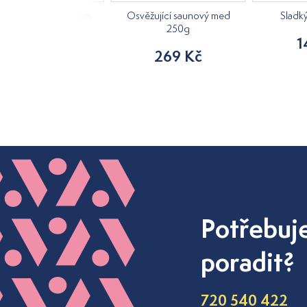
á kostra, výška 42 cm
Osvěžující saunový med
Sladk
250g
840 Kč
1
269 Kč
Potřebuj
poradit?
720 540 422