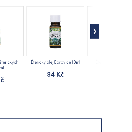
 éterických
Éterický olej Borovice 10ml
Éterický olej Smrk 1
0ml
84 Kč
80 Kč
Kč