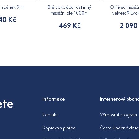
ý spánek 9ml
Bílá čokoláda rostlinný
Ohřívač masážn
masážní olej 1000ml
velvesa® Evol
40 Kč
469 Kč
2 090
ete
Informace
Internetový obch
Kontakt
Věrnostní program
Doprava a platba
Často kladené dota