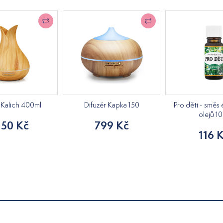
 Kalich 400ml
Difuzér Kapka 150
Pro děti - směs
olejů 1
150 Kč
799 Kč
116 