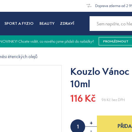
Doprava zdarma od 2 9
SPORT A FYZIO
BEAUTY
ZDRAVÍ
NOVINKY! Chcete vidět, co nového jsme přidali do nabídky?
PROHLÉDNOUT
ěsi éterických olejů
Kouzlo Vánoc -
10ml
116 Kč
96 Kč
bez DPH
+
PŘIDA
-