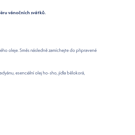
féru vánočních svátků.
inného oleje. Směs následně zamíchejte do připravené
adyánu, esenciální olej ho-sho, jídla bělokorá,