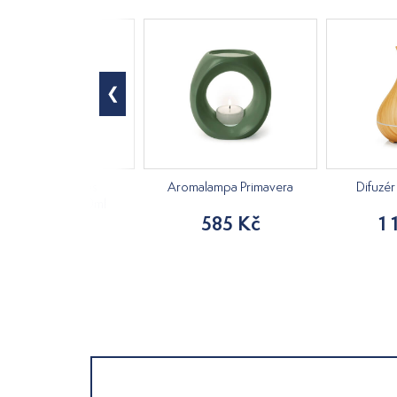
Pro andílky - směs
Aromalampa Primavera
Difuzér
terických olejů 10ml
585 Kč
1 
129 Kč