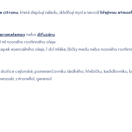
 a citronu
hřejivou atmos
, které zlepšují náladu, zklidňují mysl a navodí
aromalampy
difuzéru
nebo
.
50 ml nosného rostlinného oleje.
10 kapek esenciálního oleje, 1 dcl mléka, lžičky medu nebo nosného rostl
sní, skořice cejlonské, pomerančovníku sladkého, hřebíčku, kadidlovníku, b
benzoát, citronellol, geraniol