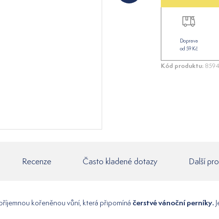
Doprava
od 59 Kč
Kód produktu:
8594
Recenze
Často kladené dotazy
Další pr
čerstvé vánoční perníky.
příjemnou kořeněnou vůní, která připomíná
J