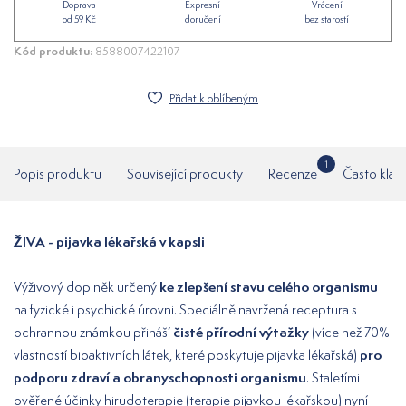
Doprava
Expresní
Vrácení
od 59 Kč
doručení
bez starostí
Kód produktu:
8588007422107
Přidat k oblíbeným
1
Popis produktu
Související produkty
Recenze
Často klad
ŽIVA - pijavka lékařská v kapsli
ke zlepšení stavu celého organismu
Výživový doplněk určený
na fyzické i psychické úrovni. Speciálně navržená receptura s
čisté přírodní výtažky
ochrannou známkou přináší
(více než 70%
pro
vlastností bioaktivních látek, které poskytuje pijavka lékařská)
podporu zdraví a obranyschopnosti organismu
. Staletími
ověřené účinky hirudoterapie (terapie pijavkou lékařskou) nyní