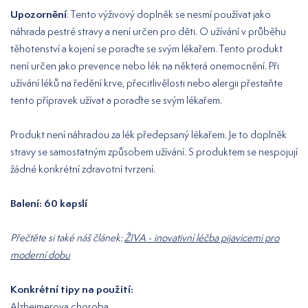
Upozornění
: Tento výživový doplněk se nesmí používat jako
náhrada pestré stravy a není určen pro děti. O užívání v průběhu
těhotenství a kojení se poraďte se svým lékařem. Tento produkt
není určen jako prevence nebo lék na některá onemocnění. Při
užívání léků na ředění krve, přecitlivělosti nebo alergii přestaňte
tento přípravek užívat a poraďte se svým lékařem.
Produkt není náhradou za lék předepsaný lékařem. Je to doplněk
stravy se samostatným způsobem užívání. S produktem se nespojují
žádné konkrétní zdravotní tvrzení.
Balení: 60 kapslí
Přečtěte si také náš článek:
ŽIVA - inovativní léčba pijavicemi pro
moderní dobu
Konkrétní tipy na použití:
Alzheimerova choroba