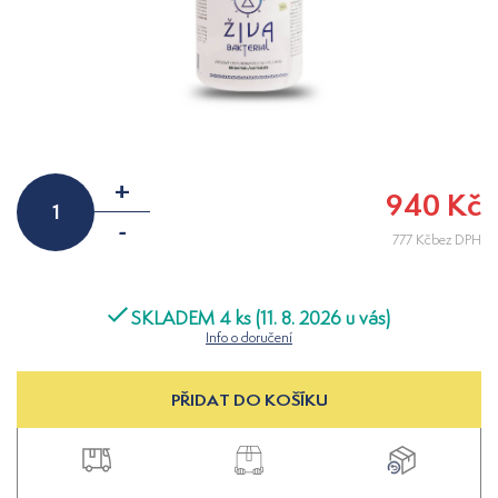
+
940 Kč
-
777 Kčbez DPH
SKLADEM 4 ks (11. 8. 2026 u vás)
Info o doručení
PŘIDAT DO KOŠÍKU