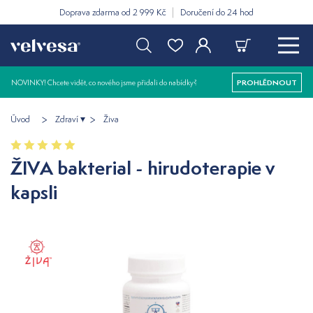
Doprava zdarma od 2 999 Kč
Doručení do 24 hod
NOVINKY! Chcete vidět, co nového jsme přidali do nabídky?
PROHLÉDNOUT
Úvod
Zdraví
Živa
ŽIVA bakterial - hirudoterapie v
kapsli