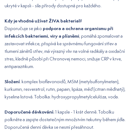
ukryté v kapsli - síla přírody dostupná pro každého.
Kdy je vhodné užívat ŽIVA bakterial?
podpora a ochrana organismu při
Doporučuje se jako
infekcích bakteriemi, viry a plísněmi
, pomáhá zpomalovat a
zastavovat infekce, přispívá ke správnému fungování střev a
tlumení zánětů střev, má výrazný vliv na volné radikály a oxidační
stres, kladně působí při Chronovej nemoci, snižuje CRP v krve,
antiparazitikum.
Složení
: komplex bioflavonoidů, MSM (metylsulfonylmetan),
kurkumin, resveratrol, rutin, papain, lipáza, měď (citran měďnatý),
kyselina listová. Tobolka: hydroxypropylmetylcelulóza, voda.
Doporučené dávkování:
1 kapsle - 1 krát denně. Tobolku
polkněte a zapijte dostatečným množstvím tekutiny během jídla.
Doporučená denní dávka se nesmí přesáhnout.