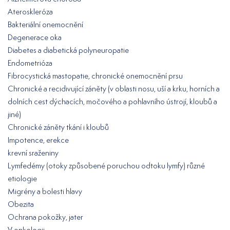
Ateroskleróza
Bakteriální onemocnění
Degenerace oka
Diabetes a diabetická polyneuropatie
Endometrióza
Fibrocystická mastopatie, chronické onemocnění prsu
Chronické a recidivující záněty (v oblasti nosu, uší a krku, horních a
dolních cest dýchacích, močového a pohlavního ústrojí, kloubů a
jiné)
Chronické záněty tkání i kloubů
Impotence, erekce
krevní sraženiny
Lymfedémy (otoky způsobené poruchou odtoku lymfy) různé
etiologie
Migrény a bolesti hlavy
Obezita
Ochrana pokožky, jater
V onkologii