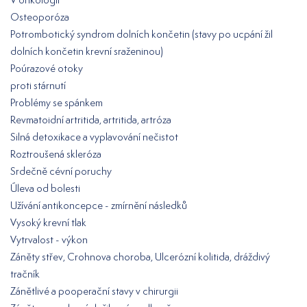
Osteoporóza
Potrombotický syndrom dolních končetin (stavy po ucpání žil
dolních končetin krevní sraženinou)
Poúrazové otoky
proti stárnutí
Problémy se spánkem
Revmatoidní artritida, artritida, artróza
Silná detoxikace a vyplavování nečistot
Roztroušená skleróza
Srdečně cévní poruchy
Úleva od bolesti
Užívání antikoncepce - zmírnění následků
Vysoký krevní tlak
Vytrvalost - výkon
Záněty střev, Crohnova choroba, Ulcerózní kolitida, dráždivý
tračník
Zánětlivé a pooperační stavy v chirurgii