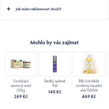
Jak mám reklamovat zboží?
Mohlo by vás zajímat
Osvěžující
Sladký spánek
Bílá čokoláda
saunový med
9ml
rostlinný masážní
250g
olej 1000ml
140 Kč
269 Kč
469 Kč