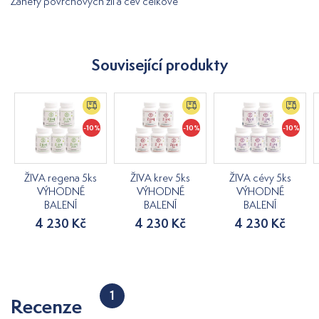
Záněty povrchových žil a cév celkově
Související produkty
-10%
-10%
-10%
ŽIVA regena 5ks
ŽIVA krev 5ks
ŽIVA cévy 5ks
VÝHODNÉ
VÝHODNÉ
VÝHODNÉ
BALENÍ
BALENÍ
BALENÍ
4 230 Kč
4 230 Kč
4 230 Kč
1
Recenze