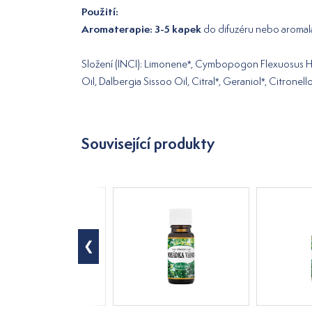
Použití:
Aromaterapie: 3-5 kapek
do difuzéru nebo aroma
Složení (INCI): Limonene*, Cymbopogon Flexuosus Herb 
Oil, Dalbergia Sissoo Oil, Citral*, Geraniol*, Citronell
Související produkty