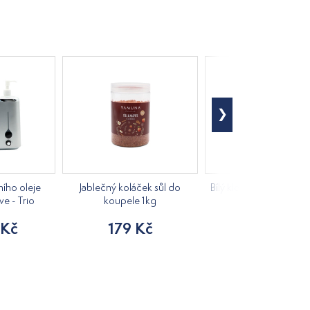
ího oleje
Jablečný koláček sůl do
Bílý klobouk do sauny 
ve - Trio
koupele 1kg
205 Kč
 Kč
179 Kč