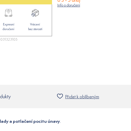
o 3 - 5 dnů)
Info o doručení
Expresní
Vrácení
doručení
bez starostí
031323105
odukty
Přidat k oblíbeným
lady a potlačení pocitu únavy
.