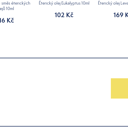
- směs éterických
Éterický olej Eukalyptus 10ml
Éterický olej Le
ejů 10ml
102 Kč
169 
16 Kč