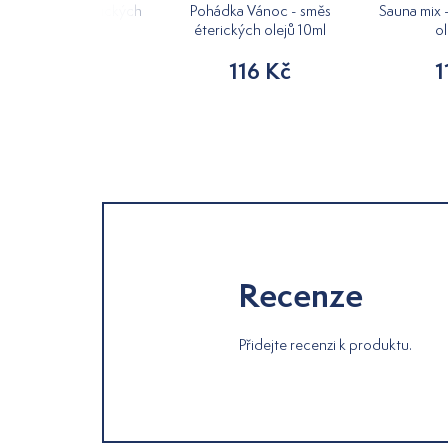
Mint - směs éterických
Pohádka Vánoc - směs
Sauna mix 
olejů 10ml
éterických olejů 10ml
ol
116 Kč
116 Kč
1
Recenze
Přidejte recenzi k produktu.