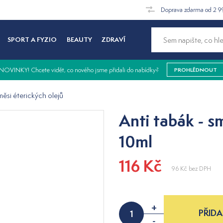
Doprava zdarma od 2 9
SPORT A FYZIO
BEAUTY
ZDRAVÍ
NOVINKY! Chcete vidět, co nového jsme přidali do nabídky?
PROHLÉDNOUT
ěsi éterických olejů
Anti tabák - s
10ml
116 Kč
96 Kč
bez DPH
+
PŘIDA
-