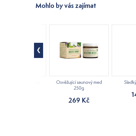
Mohlo by vás zajímat
á kostra, výška 42 cm
Osvěžující saunový med
Sladk
250g
840 Kč
1
269 Kč