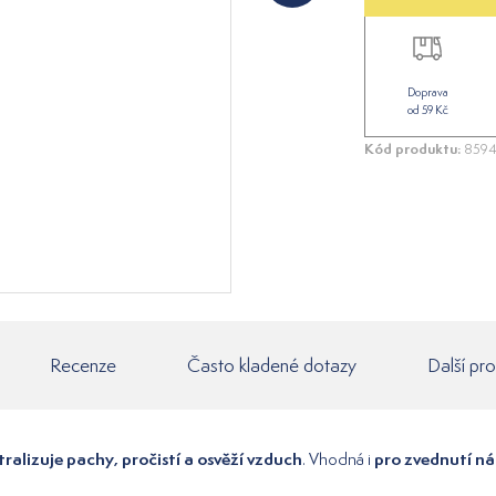
Doprava
od 59 Kč
Kód produktu:
8594
Recenze
Často kladené dotazy
Další pr
tralizuje pachy, pročistí a osvěží vzduch
pro zvednutí ná
. Vhodná i