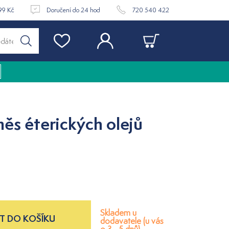
99 Kč
Doručení do 24 hod
720 540 422
měs éterických olejů
Skladem u
T DO KOŠÍKU
dodavatele (u vás