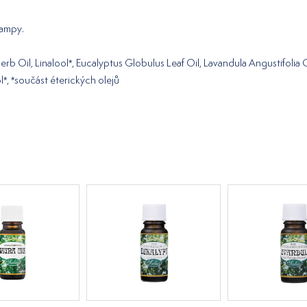
lampy.
Oil, Linalool*, Eucalyptus Globulus Leaf Oil, Lavandula Angustifolia Oil
ol*, *součást éterických olejů