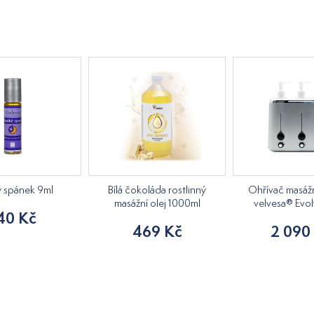
ý spánek 9ml
Bílá čokoláda rostlinný
Ohřívač masážn
masážní olej 1000ml
velvesa® Evol
40 Kč
469 Kč
2 090