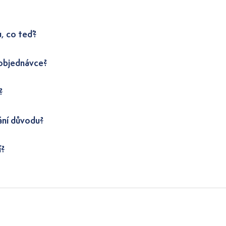
u, co teď?
 objednávce?
?
ání důvodu?
í?