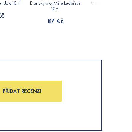
vandule 10ml
Éterický olej Máta kadeřavá
Meditace - směs éteri
10ml
olejů 5ml
Kč
87 Kč
144 Kč
PŘIDAT RECENZI