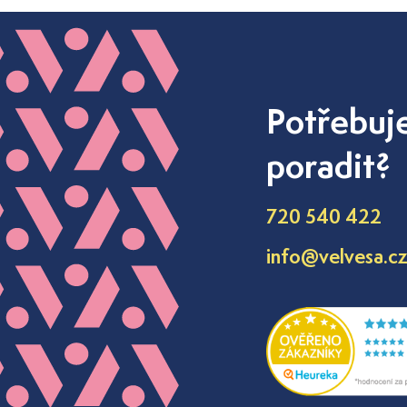
Potřebuj
poradit?
720 540 422
info@velvesa.c