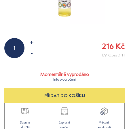
+
216 Kč
-
179 Kčbez DPH
Momentálně vyprodáno
Info o doručení
PŘIDAT DO KOŠÍKU
Doprava
Expresní
Vrácení
od 59 Kč
doručení
bez starostí