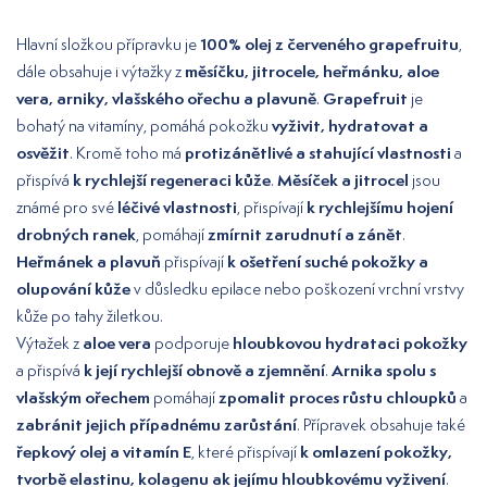
100% olej z červeného grapefruitu
Hlavní složkou přípravku je
,
měsíčku, jitrocele, heřmánku, aloe
dále obsahuje i výtažky z
vera, arniky, vlašského ořechu a plavuně
Grapefruit
.
je
vyživit, hydratovat a
bohatý na vitamíny, pomáhá pokožku
osvěžit
protizánětlivé a stahující vlastnosti
. Kromě toho má
a
k rychlejší regeneraci kůže
Měsíček a jitrocel
přispívá
.
jsou
léčivé vlastnosti
k rychlejšímu hojení
známé pro své
, přispívají
drobných ranek
zmírnit zarudnutí a zánět
, pomáhají
.
Heřmánek a plavuň
k ošetření suché pokožky a
přispívají
olupování kůže
v důsledku epilace nebo poškození vrchní vrstvy
kůže po tahy žiletkou.
aloe vera
hloubkovou hydrataci pokožky
Výtažek z
podporuje
k její rychlejší obnově a zjemnění
Arnika spolu s
a přispívá
.
vlašským ořechem
zpomalit proces růstu chloupků
pomáhají
a
zabránit jejich případnému zarůstání
. Přípravek obsahuje také
řepkový olej a vitamín E
k omlazení pokožky,
, které přispívají
tvorbě elastinu, kolagenu ak jejímu hloubkovému vyživení
.