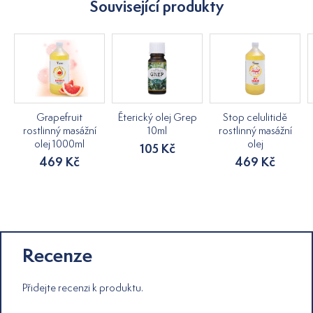
Související produkty
Grapefruit
Éterický olej Grep
Stop celulitidě
rostlinný masážní
10ml
rostlinný masážní
olej 1000ml
olej
105 Kč
469 Kč
469 Kč
Recenze
Přidejte recenzi k produktu.