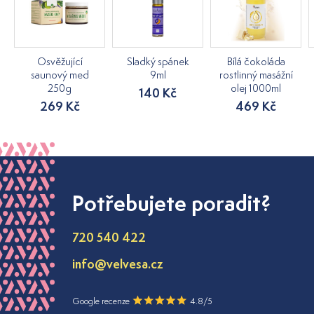
Osvěžující
Sladký spánek
Bílá čokoláda
saunový med
9ml
rostlinný masážní
250g
olej 1000ml
140 Kč
269 Kč
469 Kč
Potřebujete poradit?
720 540 422
info@velvesa.cz
Google recenze
4.8/5