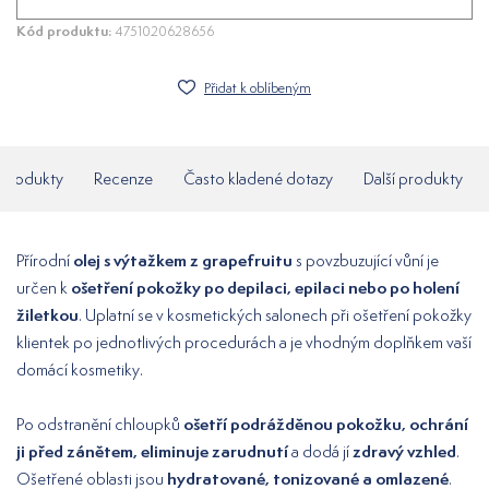
Kód produktu:
4751020628656
Přidat k oblíbeným
í produkty
Recenze
Často kladené dotazy
Další produkty
olej s výtažkem z grapefruitu
Přírodní
s povzbuzující vůní je
ošetření pokožky po depilaci, epilaci nebo po holení
určen k
žiletkou
. Uplatní se v kosmetických salonech při ošetření pokožky
klientek po jednotlivých procedurách a je vhodným doplňkem vaší
domácí kosmetiky.
ošetří podrážděnou pokožku, ochrání
Po odstranění chloupků
ji před zánětem, eliminuje zarudnutí
zdravý vzhled
a dodá jí
.
hydratované, tonizované a omlazené
Ošetřené oblasti jsou
.