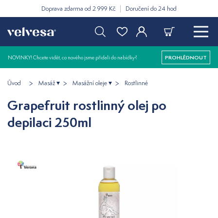
Doprava zdarma od 2 999 Kč
Doručení do 24 hod
NOVINKY! Chcete vidět, co nového jsme přidali do nabídky?
PROHLÉDNOUT
Úvod
Masáž
Masážní oleje
Rostlinné
Grapefruit rostlinný olej po
depilaci 250ml