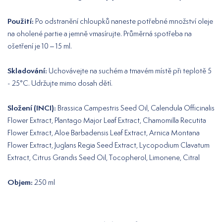
Použití:
Po odstranění chloupků naneste potřebné množství oleje
na oholené partie a jemně vmasírujte. Průměrná spotřeba na
ošetření je 10 – 15 ml.
Skladování:
Uchovávejte na suchém a tmavém místě při teplotě 5
- 25°C. Udržujte mimo dosah dětí.
Složení (INCI):
Brassica Campestris Seed Oil, Calendula Officinalis
Flower Extract, Plantago Major Leaf Extract, Chamomilla Recutita
Flower Extract, Aloe Barbadensis Leaf Extract, Arnica Montana
Flower Extract, Juglans Regia Seed Extract, Lycopodium Clavatum
Extract, Citrus Grandis Seed Oil, Tocopherol, Limonene, Citral
Objem:
250 ml