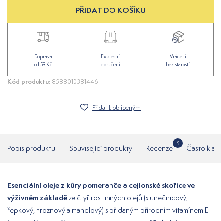
PŘIDAT DO KOŠÍKU
Doprava
Expresní
Vrácení
od 59 Kč
doručení
bez starostí
Kód produktu:
8588010381446
Přidat k oblíbeným
5
Popis produktu
Související produkty
Recenze
Často klad
Esenciální oleje z kůry pomeranče a cejlonské skořice ve
výživném základě
ze čtyř rostlinných olejů (slunečnicový,
řepkový, hroznový a mandlový) s přidaným přírodním vitamínem E.