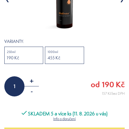
VARIANTY:
250ml
1000ml
190 Kč
455 Kč
+
od 190 Kč
-
157 Kčbez DPH
SKLADEM 5 a více ks (11. 8. 2026 u vás)
Info o doručení