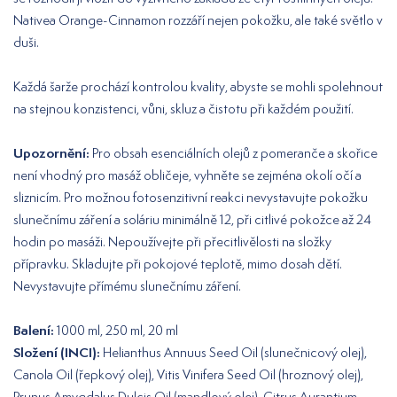
Nativea Orange-Cinnamon rozzáří nejen pokožku, ale také světlo v
duši.
Každá šarže prochází kontrolou kvality, abyste se mohli spolehnout
na stejnou konzistenci, vůni, skluz a čistotu při každém použití.
Upozornění:
Pro obsah esenciálních olejů z pomeranče a skořice
není vhodný pro masáž obličeje, vyhněte se zejména okolí očí a
sliznicím. Pro možnou fotosenzitivní reakci nevystavujte pokožku
slunečnímu záření a soláriu minimálně 12, při citlivé pokožce až 24
hodin po masáži. Nepoužívejte při přecitlivělosti na složky
přípravku. Skladujte při pokojové teplotě, mimo dosah dětí.
Nevystavujte přímému slunečnímu záření.
Balení:
1000 ml, 250 ml, 20 ml
Složení (INCI):
Helianthus Annuus Seed Oil (slunečnicový olej),
Canola Oil (řepkový olej), Vitis Vinifera Seed Oil (hroznový olej),
Prunus Amygdalus Dulcis Oil (mandlový olej), Citrus Aurantium