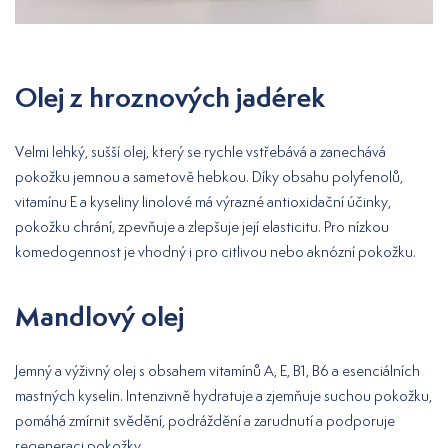
Olej z hroznových jadérek
Velmi lehký, sušší olej, který se rychle vstřebává a zanechává
pokožku jemnou a sametově hebkou. Díky obsahu polyfenolů,
vitamínu E a kyseliny linolové má výrazné antioxidační účinky,
pokožku chrání, zpevňuje a zlepšuje její elasticitu. Pro nízkou
komedogennost je vhodný i pro citlivou nebo aknózní pokožku.
Mandlový olej
Jemný a výživný olej s obsahem vitamínů A, E, B1, B6 a esenciálních
mastných kyselin. Intenzivně hydratuje a zjemňuje suchou pokožku,
pomáhá zmírnit svědění, podráždění a zarudnutí a podporuje
regeneraci pokožky.