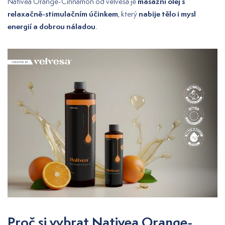
masážní olej s
Nativea Orange-Cinnamon od velvesa je
relaxačně-stimulačním účinkem
nabije tělo i mysl
, který
energií a dobrou náladou
.
Proč si vybrat Nativea Orange-