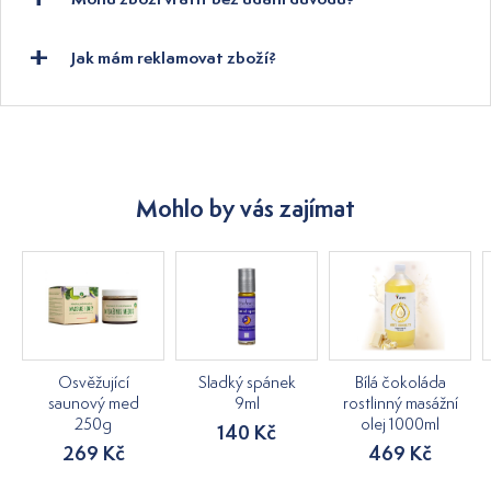
Jak mám reklamovat zboží?
Mohlo by vás zajímat
Osvěžující
Sladký spánek
Bílá čokoláda
saunový med
9ml
rostlinný masážní
250g
olej 1000ml
140 Kč
269 Kč
469 Kč