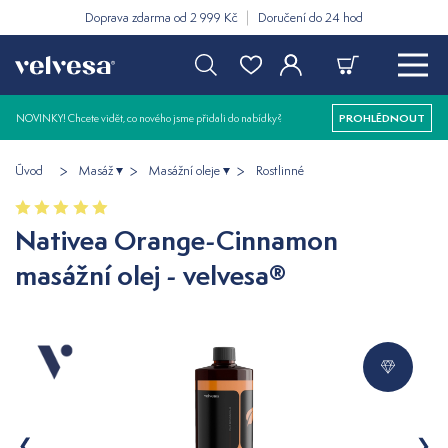
Doprava zdarma od 2 999 Kč
Doručení do 24 hod
NOVINKY! Chcete vidět, co nového jsme přidali do nabídky?
PROHLÉDNOUT
Úvod
Masáž
Masážní oleje
Rostlinné
Nativea Orange-Cinnamon
masážní olej - velvesa®