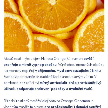
osvěží,
Masáž rostlinným olejem Nativea Orange-Cinnamon
prohřeje a mírně vypne pokožku
. Vůně obou éterických olejů se
v příjemném, mysl povzbuzujícím účinku
harmonicky doplňují
.
Esence z pomeranče se tradičně řadí k antistresovým vůním. V
mírný anticelulitidní a protizánětlivý
kombinaci se skořicí má
účinek, podporuje prokrvení pokožky a uvolnění svalů
.
Přírodní rostlinný masážní olej Nativea Orange-Cinnamon je
pro profesionální i domácí použití
vhodným masážním olejem
.