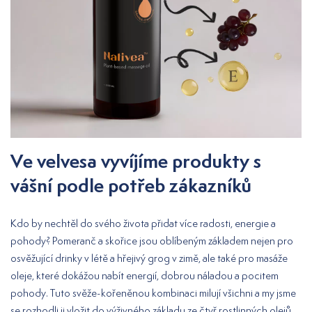
Ve velvesa vyvíjíme produkty s
vášní podle potřeb zákazníků
Kdo by nechtěl do svého života přidat více radosti, energie a
pohody? Pomeranč a skořice jsou oblíbeným základem nejen pro
osvěžující drinky v létě a hřejivý grog v zimě, ale také pro masáže
oleje, které dokážou nabít energií, dobrou náladou a pocitem
pohody. Tuto svěže-kořeněnou kombinaci milují všichni a my jsme
se rozhodli ji vložit do výživného základu ze čtyř rostlinných olejů.