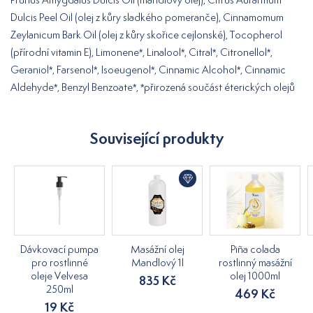
Dulcis Peel Oil (olej z kůry sladkého pomeranče), Cinnamomum
Zeylanicum Bark Oil (olej z kůry skořice cejlonské), Tocopherol
(přírodní vitamin E), Limonene*, Linalool*, Citral*, Citronellol*,
Geraniol*, Farsenol*, Isoeugenol*, Cinnamic Alcohol*, Cinnamic
Aldehyde*, Benzyl Benzoate*, *přirozená součást éterických olejů
Související produkty
Dávkovací pumpa
Masážní olej
Piña colada
pro rostlinné
Mandlový 1l
rostlinný masážní
oleje Velvesa
olej 1000ml
835 Kč
250ml
469 Kč
19 Kč