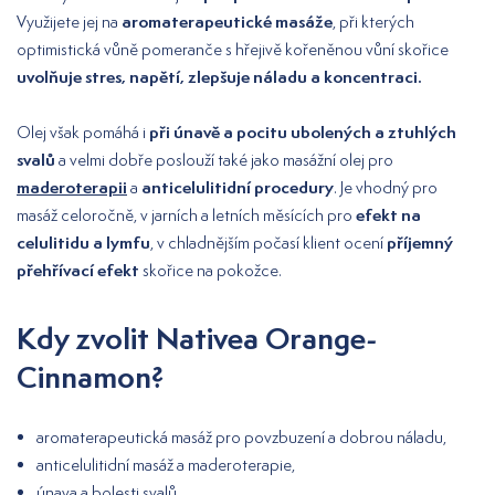
aromaterapeutické masáže
Využijete jej na
, při kterých
optimistická vůně pomeranče s hřejivě kořeněnou vůní skořice
uvolňuje stres, napětí, zlepšuje náladu a koncentraci.
při únavě a pocitu ubolených a ztuhlých
Olej však pomáhá i
svalů
a velmi dobře poslouží také jako masážní olej pro
maderoterapii
anticelulitidní procedury
a
. Je vhodný pro
efekt na
masáž celoročně, v jarních a letních měsících pro
celulitidu a lymfu
příjemný
, v chladnějším počasí klient ocení
přehřívací efekt
skořice na pokožce.
Kdy zvolit Nativea Orange-
Cinnamon?
aromaterapeutická masáž pro povzbuzení a dobrou náladu,
anticelulitidní masáž a maderoterapie,
únava a bolesti svalů,