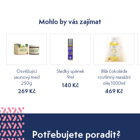
Mohlo by vás zajímat
Osvěžující
Sladký spánek
Bílá čokoláda
saunový med
9ml
rostlinný masážní
250g
olej 1000ml
140 Kč
269 Kč
469 Kč
Potřebujete poradit?