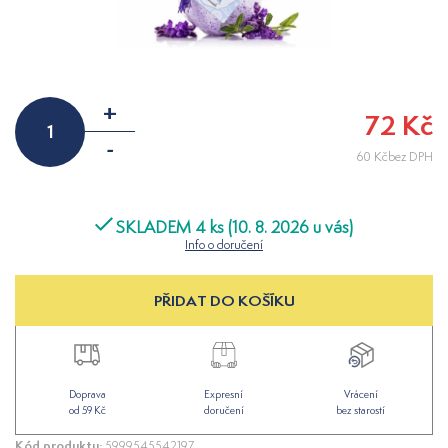
+
72 Kč
-
60 Kčbez DPH
SKLADEM 4 ks (10. 8. 2026 u vás)
Info o doručení
PŘIDAT DO KOŠÍKU
Doprava
Expresní
Vrácení
od 59 Kč
doručení
bez starostí
Kód produktu:
5999545542197