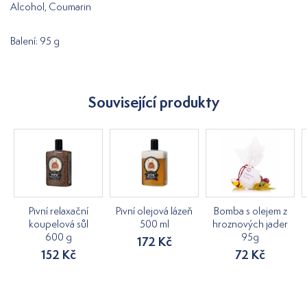
Alcohol, Coumarin
Balení: 95 g
Související produkty
Pivní relaxační
Pivní olejová lázeň
Bomba s olejem z
koupelová sůl
500 ml
hroznových jader
600 g
95g
172 Kč
152 Kč
72 Kč