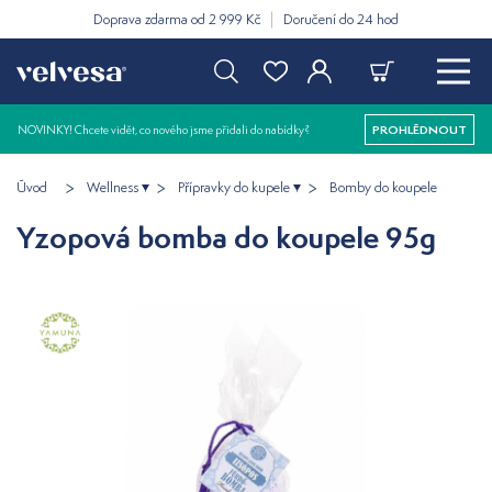
Doprava zdarma od 2 999 Kč
Doručení do 24 hod
NOVINKY! Chcete vidět, co nového jsme přidali do nabídky?
PROHLÉDNOUT
Úvod
Wellness
Přípravky do kupele
Bomby do koupele
Yzopová bomba do koupele 95g