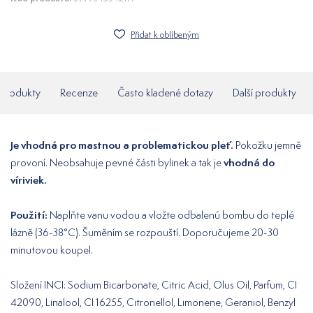
Přidat k oblíbeným
í produkty
Recenze
Často kladené dotazy
Další produkty
Je vhodná pro mastnou a problematickou pleť.
Pokožku jemně
vhodná do
provoní. Neobsahuje pevné části bylinek a tak je
víriviek.
Použití:
Naplňte vanu vodou a vložte odbalenú bombu do teplé
lázně (36-38°C). Šuměním se rozpouští. Doporučujeme 20-30
minutovou koupel.
Složení INCI: Sodium Bicarbonate, Citric Acid, Olus Oil, Parfum, CI
42090, Linalool, CI 16255, Citronellol, Limonene, Geraniol, Benzyl