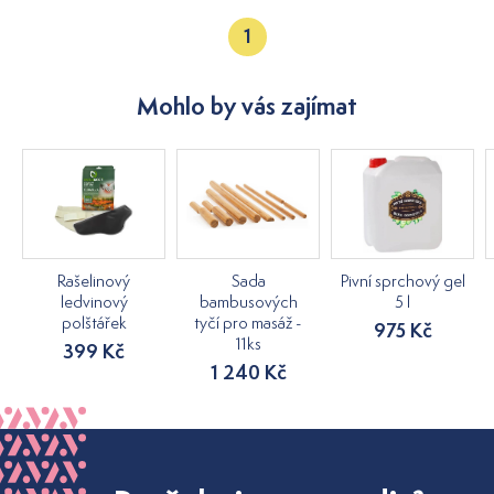
1
Mohlo by vás zajímat
Rašelinový
Sada
Pivní sprchový gel
ledvinový
bambusových
5 l
polštářek
tyčí pro masáž -
975 Kč
11ks
399 Kč
1 240 Kč