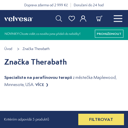
Doprava zdarma od 2 999 Kč
Doručení do 24 hod
NOVINKY! Chcete vidět, co nového jsme přidali do nabídky?
PROHLÉDNOUT
Úvod
Značka Therabath
Značka Therabath
Specialista na parafínovou terapii
z městečka Maplewood,
Minnesota, USA.
VÍCE
FILTROVAT
Kritériím odpovídá 5 produktů