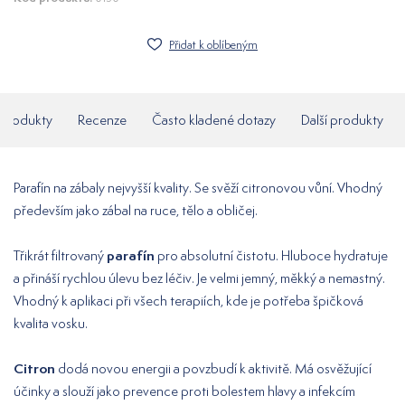
Přidat k oblíbeným
í produkty
Recenze
Často kladené dotazy
Další produkty
Parafín na zábaly nejvyšší kvality. Se svěží citronovou vůní. Vhodný
především jako zábal na ruce, tělo a obličej.
parafín
Třikrát filtrovaný
pro absolutní čistotu. Hluboce hydratuje
a přináší rychlou úlevu bez léčiv. Je velmi jemný, měkký a nemastný.
Vhodný k aplikaci při všech terapiích, kde je potřeba špičková
kvalita vosku.
Citron
dodá novou energii a povzbudí k aktivitě. Má osvěžující
účinky a slouží jako prevence proti bolestem hlavy a infekcím