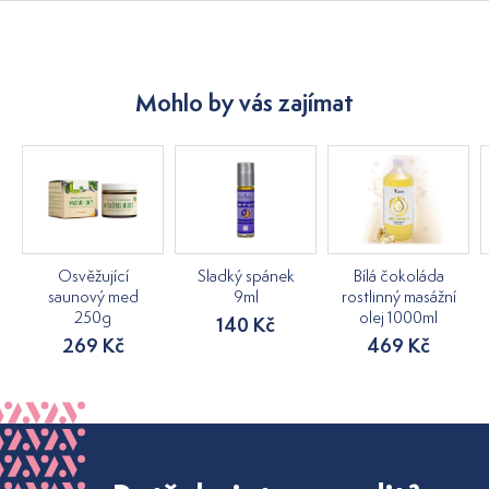
Mohlo by vás zajímat
Osvěžující
Sladký spánek
Bílá čokoláda
saunový med
9ml
rostlinný masážní
250g
olej 1000ml
140 Kč
269 Kč
469 Kč