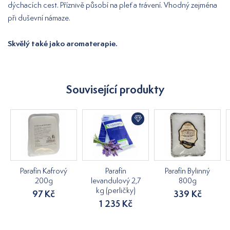
dýchacích cest. Příznivě působí na pleť a trávení. Vhodný zejména
při duševní námaze.
Skvělý také jako aromaterapie.
Související produkty
Parafín Kafrový
Parafín
Parafín Bylinný
200g
levandulový 2,7
800g
kg (perličky)
97 Kč
339 Kč
1 235 Kč