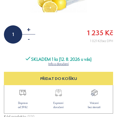
+
1 235 Kč
-
1 021 Kčbez DPH
SKLADEM 1 ks (12. 8. 2026 u vás)
Info o doručení
PŘIDAT DO KOŠÍKU
Doprava
Expresní
Vrácení
od 59 Kč
doručení
bez starostí
Kód produktu:
0130