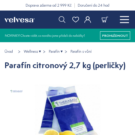
Doprava zdarma od 2 999 Kč
Doručení do 24 hod
NOVINKY! Chcete vidět, co nového jsme přidali do nabídky?
PROHLÉDNOUT
Úvod
Wellness
Parafín
Parafín s vůní
Parafín citronový 2,7 kg (perličky)