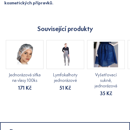
kosmetických přípravků.
Související produkty
Jednorázová síťka
Lymfokalhoty
Vyšetřovací
na vlasy 100ks
jednorázové
sukně,
jednorázová
171 Kč
51 Kč
35 Kč