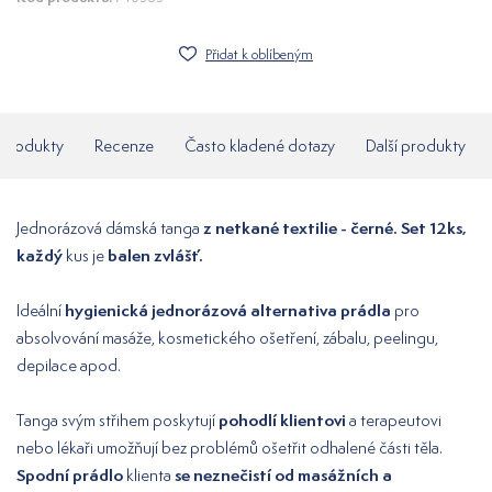
Přidat k oblíbeným
í produkty
Recenze
Často kladené dotazy
Další produkty
z netkané textilie - černé. Set 12ks,
Jednorázová dámská tanga
každý
balen zvlášť.
kus je
hygienická jednorázová alternativa prádla
Ideální
pro
absolvování masáže, kosmetického ošetření, zábalu, peelingu,
depilace apod.
pohodlí klientovi
Tanga svým střihem poskytují
a terapeutovi
nebo lékaři umožňují bez problémů ošetřit odhalené části těla.
Spodní prádlo
se neznečistí od masážních a
klienta