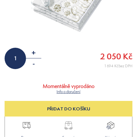
+
2 050 Kč
-
1 694 Kčbez DPH
Momentálně vyprodáno
Info o doručení
PŘIDAT DO KOŠÍKU