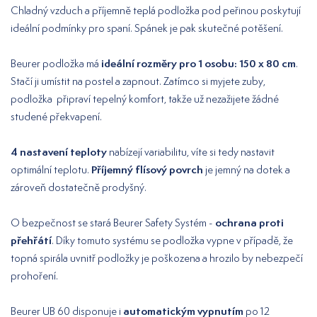
Chladný vzduch a příjemně teplá podložka pod peřinou poskytují
ideální podmínky pro spaní. Spánek je pak skutečné potěšení.
ideální rozměry pro 1 osobu: 150 x 80 cm
Beurer podložka má
.
Stačí ji umístit na postel a zapnout. Zatímco si myjete zuby,
podložka připraví tepelný komfort, takže už nezažijete žádné
studené překvapení.
4 nastavení teploty
nabízejí variabilitu, víte si tedy nastavit
Příjemný flísový povrch
optimální teplotu.
je jemný na dotek a
zároveň dostatečně prodyšný.
ochrana proti
O bezpečnost se stará Beurer Safety Systém -
přehřátí
. Díky tomuto systému se podložka vypne v případě, že
topná spirála uvnitř podložky je poškozena a hrozilo by nebezpečí
prohoření.
automatickým vypnutím
Beurer UB 60 disponuje i
po 12