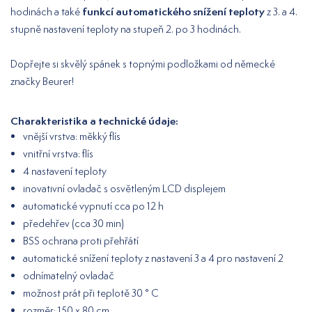
funkcí automatického snížení teploty
hodinách a také
z 3. a 4.
stupně nastavení teploty na stupeň 2. po 3 hodinách.
Dopřejte si skvělý spánek s topnými podložkami od německé
značky Beurer!
Charakteristika a technické údaje:
vnější vrstva: měkký flís
vnitřní vrstva: flís
4 nastavení teploty
inovativní ovladač s osvětleným LCD displejem
automatické vypnutí cca po 12 h
předehřev (cca 30 min)
BSS ochrana proti přehřátí
automatické snížení teploty z nastavení 3 a 4 pro nastavení 2
odnímatelný ovladač
možnost prát při teplotě 30 ° C
rozměr: 150 x 80 cm