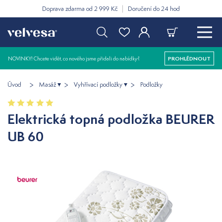
Doprava zdarma od 2 999 Kč
Doručení do 24 hod
NOVINKY! Chcete vidět, co nového jsme přidali do nabídky?
PROHLÉDNOUT
Úvod
Masáž
Vyhřívací podložky
Podložky
Elektrická topná podložka BEURER
UB 60