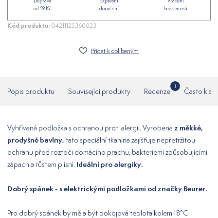
Doprava
Expresní
Vrácení
od 59 Kč
doručení
bez starostí
Kód produktu:
04211125360023
Přidat k oblíbeným
1
Popis produktu
Související produkty
Recenze
Často klad
z měkké,
Vyhřívaná podložka s ochranou proti alergii. Vyrobena
prodyšné bavlny,
tato speciální tkanina zajišťuje nepřetržitou
ochranu před roztoči domácího prachu, bakteriemi způsobujícími
Ideální pro alergiky.
zápach a růstem plísní.
Dobrý spánek - s elektrickými podložkami od značky Beurer.
Pro dobrý spánek by měla být pokojová teplota kolem 18°C.