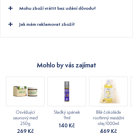
Mohu zboží vrátit bez udání důvodu?
Jak mám reklamovat zboží?
Mohlo by vás zajímat
Osvěžující
Sladký spánek
Bílá čokoláda
saunový med
9ml
rostlinný masážní
250g
olej 1000ml
140 Kč
269 Kč
469 Kč