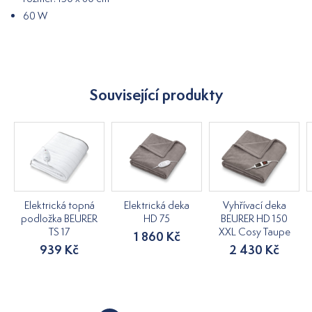
60 W
Související produkty
Elektrická topná
Elektrická deka
Vyhřívací deka
podložka BEURER
HD 75
BEURER HD 150
TS 17
XXL Cosy Taupe
1 860 Kč
939 Kč
2 430 Kč