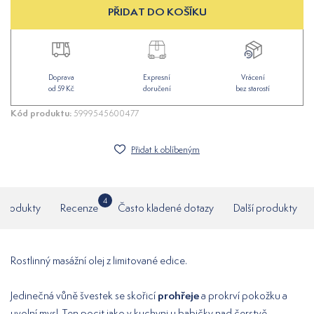
PŘIDAT DO KOŠÍKU
Doprava
Expresní
Vrácení
od 59 Kč
doručení
bez starostí
Kód produktu:
5999545600477
Přidat k oblíbeným
4
í produkty
Recenze
Často kladené dotazy
Další produkty
Rostlinný masážní olej z limitované edice.
prohřeje
Jedinečná vůně švestek se skořicí
a prokrví pokožku a
uvolní mysl. Ten pocit jako v kuchyni u babičky nad čerstvě