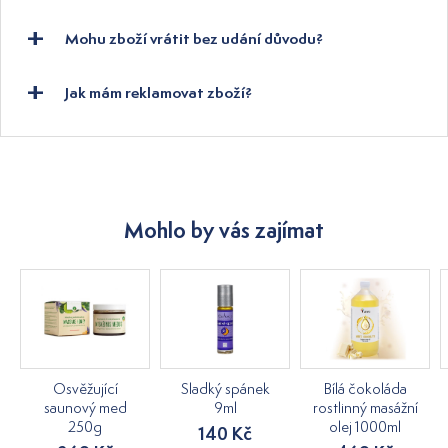
Mohu zboží vrátit bez udání důvodu?
Jak mám reklamovat zboží?
Mohlo by vás zajímat
Osvěžující
Sladký spánek
Bílá čokoláda
saunový med
9ml
rostlinný masážní
250g
olej 1000ml
140 Kč