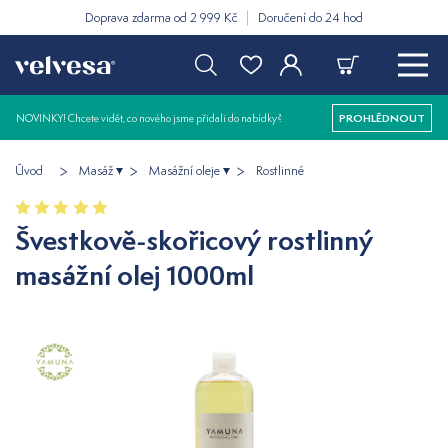
Doprava zdarma od 2 999 Kč
Doručení do 24 hod
NOVINKY! Chcete vidět, co nového jsme přidali do nabídky?
PROHLÉDNOUT
Úvod
Masáž
Masážní oleje
Rostlinné
Švestkově-skořicový rostlinný
masážní olej 1000ml