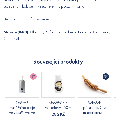
upečeným koláčem. Relax nejen na podzimní dny.
Bez obsahu parafínu a barviva.
Složení (INCI)
: Olus Oil, Parfum, Tocopherol, Eugenol, Coumarin,
Cinnamal
Související produkty
Ohřívač
Masážní olej
Váleček
masážního oleje
Mandlový 250 ml
půlkruhový na
velvesa® Evolve
maderoterapii
285 Kč