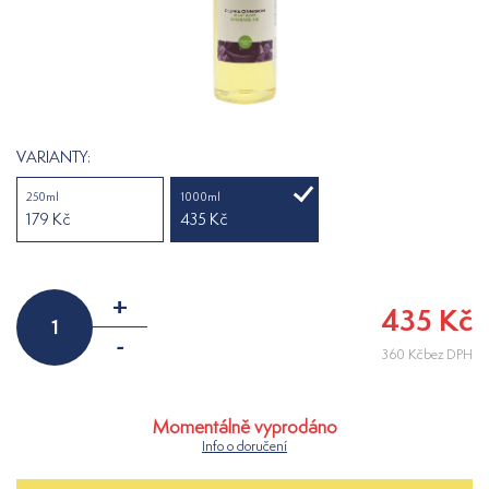
VARIANTY:
250ml
1000ml
179 Kč
435 Kč
+
435 Kč
-
360 Kčbez DPH
Momentálně vyprodáno
Info o doručení