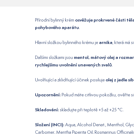
osvěžuje prokrvené části těl
Přírodní bylinný krém
pohybového aparátu
.
arnika
Hlavní složkou bylinného krému je
, která má s
mentol, mátový olej a rozmar
Dalšími složkami jsou
rychlejšímu uvolnění unavených svalů
.
olej z jedle si
Uvolňující a zklidňující účinek posiluje
Upozornění:
Pokud máte citlivou pokožku, ověřte si
Skladování:
skladujte při teplotě +5 až +25 °C.
Složení (INCI):
Aqua, Alcohol Denat., Menthol, Glyc
Carbomer, Mentha Piperita Oil, Rosmarinus Officinali