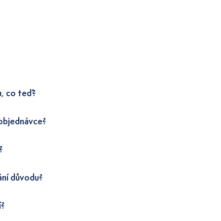
u, co teď?
 objednávce?
?
ání důvodu?
í?