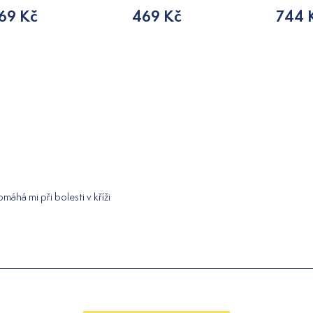
69 Kč
469 Kč
744 
máhá mi při bolesti v kříži