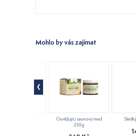
Mohlo by vás zajímat
á kostra, výška 42 cm
Osvěžující saunový med
Sladk
250g
840 Kč
1