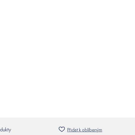
odukty
Přidat k oblíbeným