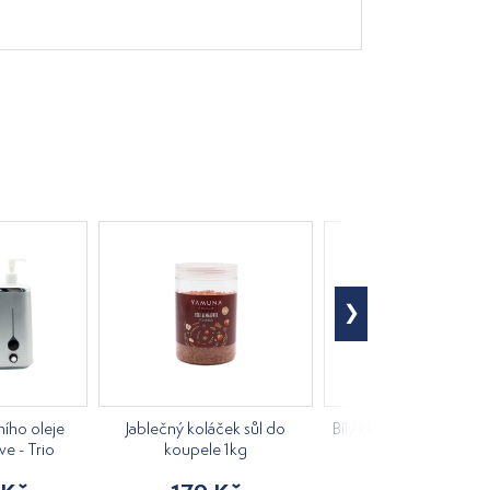
ího oleje
Jablečný koláček sůl do
Bílý klobouk do sauny 
ve - Trio
koupele 1kg
205 Kč