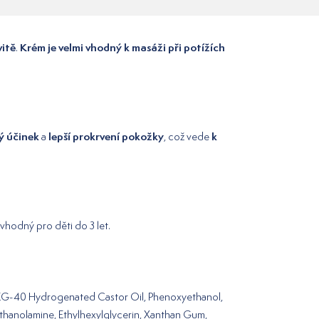
vitě
Krém je velmi vhodný k masáži při potížích
.
ý účinek
lepší prokrvení pokožky
k
a
, což vede
vhodný pro děti do 3 let.
 PEG-40 Hydrogenated Castor Oil, Phenoxyethanol,
iethanolamine, Ethylhexylglycerin, Xanthan Gum,