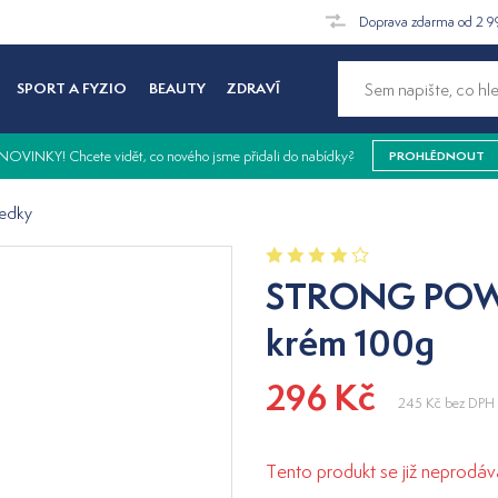
Doprava zdarma od 2 9
SPORT A FYZIO
BEAUTY
ZDRAVÍ
NOVINKY! Chcete vidět, co nového jsme přidali do nabídky?
PROHLÉDNOUT
ředky
STRONG POWE
krém 100g
296 Kč
245 Kč
bez DPH
Tento produkt se již neprodáv