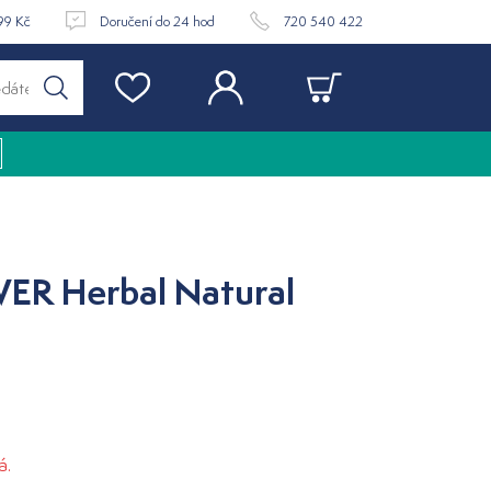
99 Kč
Doručení do 24 hod
720 540 422
R Herbal Natural
á.