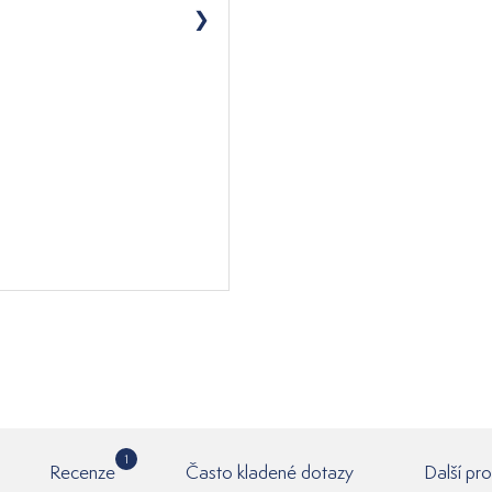
1
Recenze
Často kladené dotazy
Další pr