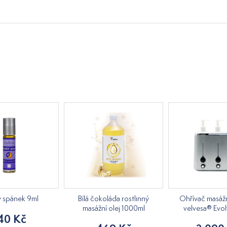
ý spánek 9ml
Bílá čokoláda rostlinný
Ohřívač masážn
masážní olej 1000ml
velvesa® Evol
40 Kč