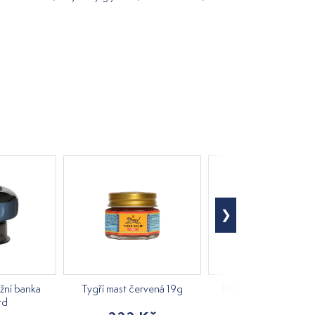
ážní banka
Tygří mast červená 19g
EMSPOMA Regenera
rd
1000ml