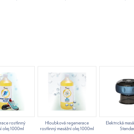
ace rostlinný
Hloubková regenerace
Elektrická mas
í olej 1000ml
rostlinný masážní olej 1000ml
Standa