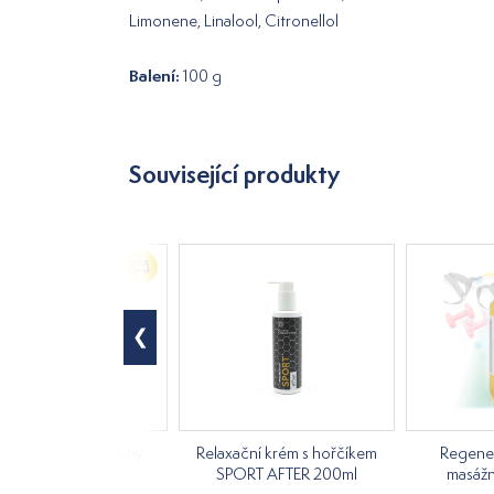
Limonene, Linalool, Citronellol
Balení:
100 g
Související produkty
ážní přístroj na nohy
Relaxační krém s hořčíkem
Regener
BEURER FM 150 Pro
SPORT AFTER 200ml
masážn