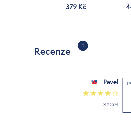
5 090 Kč
379 Kč
4
1
Recenze
Pavel
po
21.7.2025