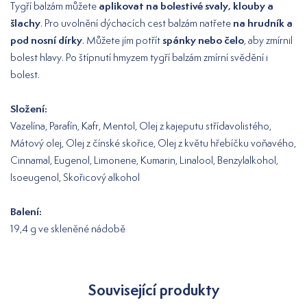
aplikovat na bolestivé svaly, klouby a
Tygří balzám můžete
šlachy
na hrudník a
. Pro uvolnění dýchacích cest balzám natřete
pod nosní dírky
spánky nebo čelo
. Můžete jím potřít
, aby zmírnil
bolest hlavy. Po štípnutí hmyzem tygří balzám zmírní svědění i
bolest.
Složení:
Vazelína, Parafín, Kafr, Mentol, Olej z kajeputu střídavolistého,
Mátový olej, Olej z čínské skořice, Olej z květu hřebíčku voňavého,
Cinnamal, Eugenol, Limonene, Kumarin, Linalool, Benzylalkohol,
Isoeugenol, Skořicový alkohol
Balení:
19,4 g ve skleněné nádobě
Související produkty