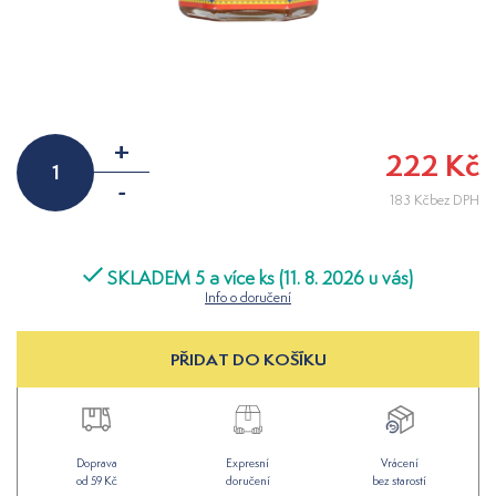
+
222 Kč
-
183 Kčbez DPH
SKLADEM 5 a více ks (11. 8. 2026 u vás)
Info o doručení
PŘIDAT DO KOŠÍKU
Doprava
Expresní
Vrácení
od 59 Kč
doručení
bez starostí