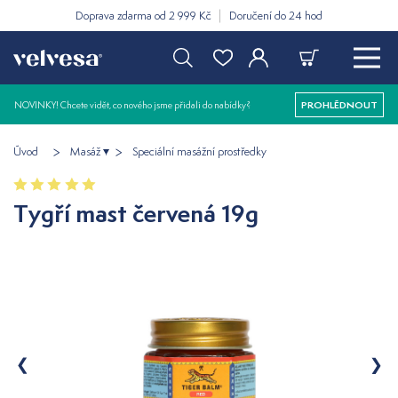
Doprava zdarma od 2 999 Kč
Doručení do 24 hod
NOVINKY! Chcete vidět, co nového jsme přidali do nabídky?
PROHLÉDNOUT
Úvod
Masáž
Speciální masážní prostředky
Tygří mast červená 19g