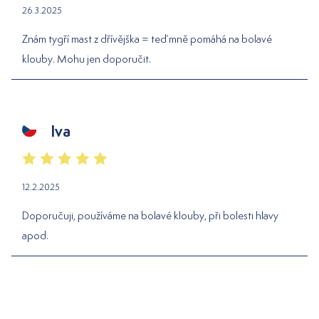
26.3.2025
Znám tygří mast z dřívějška = teď mně pomáhá na bolavé
klouby. Mohu jen doporučit.
Iva
12.2.2025
Doporučuji, používáme na bolavé klouby, při bolesti hlavy
apod.