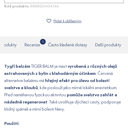
Kód produktu:
8888650404346
Přidat k oblíbeným
11
í produkty
Recenze
Často kladené dotazy
Další produkty
Tygří balzám
vyrobená z různých olejů
TIGER BALM je mast
extrahovaných z bylin s blahodárným účinkem
. Červená
hřejivý efekt pro úlevu od bolestí
alternativa balzámu má
svalstva a kloubů
, kde poslouží jako mírné lokální anestetikum.
pomůže svalstvo zahřát a
Před namáhavou fyzickou aktivitou
následně regenerovat
. Také uvolňuje dýchací cesty, podporuje
klidný spánek a mírní bolesti hlavy.
Použití: