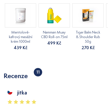
Mentolově-
Namman Muay
Tiger Balm Neck
kafrový masážní
CBD Roll-on 75ml
& Shoulder Rub
krém 1000ml
50g
499 Kč
439 Kč
270 Kč
11
Recenze
jitka