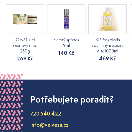
Osvěžující
Sladký spánek
Bílá čokoláda
saunový med
9ml
rostlinný masážní
250g
olej 1000ml
140 Kč
269 Kč
469 Kč
Potřebujete poradit?
720 540 422
info@velvesa.cz