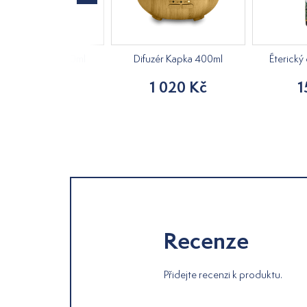
erický olej Smrk 10ml
Difuzér Kapka 400ml
Éterický 
80 Kč
1 020 Kč
1
Recenze
Přidejte recenzi k produktu.