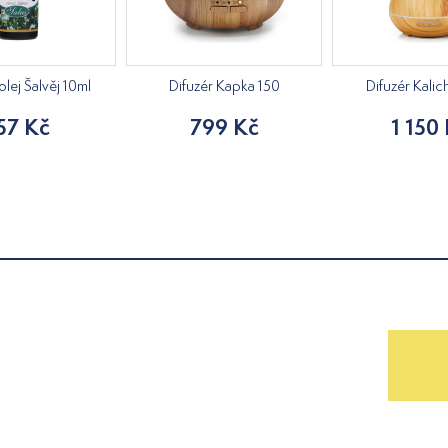
olej Šalvěj 10ml
Difuzér Kapka 150
Difuzér Kali
57 Kč
799 Kč
1 150