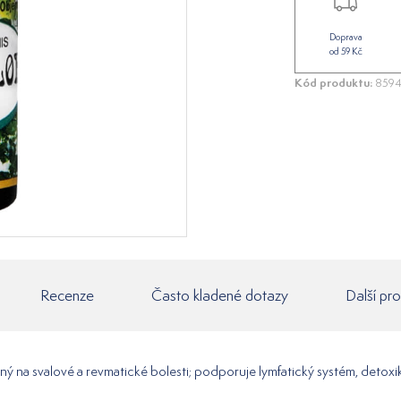
Doprava
od 59 Kč
Kód produktu:
8594
Recenze
Často kladené dotazy
Další pr
nný na svalové a revmatické bolesti; podporuje lymfatický systém, det