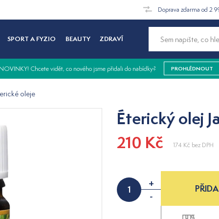
Doprava zdarma od 2 9
SPORT A FYZIO
BEAUTY
ZDRAVÍ
NOVINKY! Chcete vidět, co nového jsme přidali do nabídky?
PROHLÉDNOUT
erické oleje
Éterický olej 
210 Kč
174 Kč
bez DPH
+
PŘIDA
-