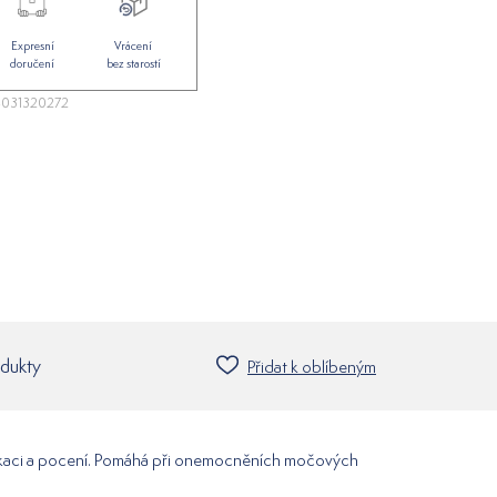
Expresní
Vrácení
doručení
bez starostí
031320272
odukty
Přidat k oblíbeným
oxikaci a pocení. Pomáhá při onemocněních močových