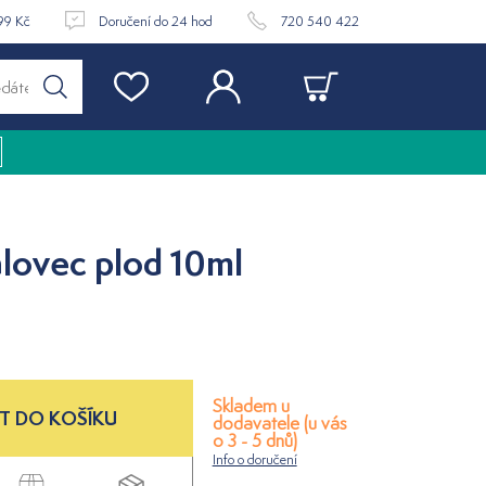
99 Kč
Doručení do 24 hod
720 540 422
Jalovec plod 10ml
Skladem u
T DO KOŠÍKU
dodavatele (u vás
o 3 - 5 dnů)
Info o doručení