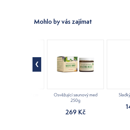
Mohlo by vás zajímat
á kostra, výška 42 cm
Osvěžující saunový med
Sladk
250g
840 Kč
1
269 Kč