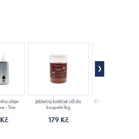
ího oleje
Jablečný koláček sůl do
Bílý klobouk do sauny 
ve - Trio
koupele 1kg
205 Kč
 Kč
179 Kč