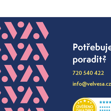
Potřebuj
poradit?
720 540 422
info@velvesa.c