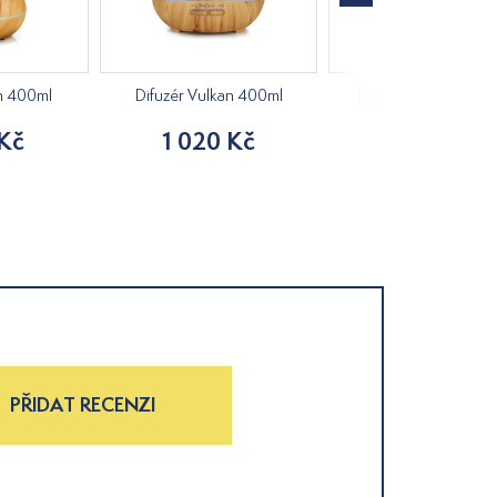
ch 400ml
Difuzér Vulkan 400ml
Éterický olej Grep 1
 Kč
1 020 Kč
105 Kč
PŘIDAT RECENZI