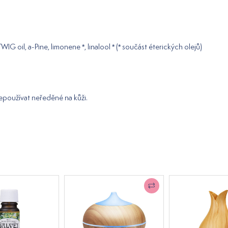
TWIG oil, a-Pine, limonene *, linalool * (* součást éterických olejů)
epoužívat neředěné na kůži.