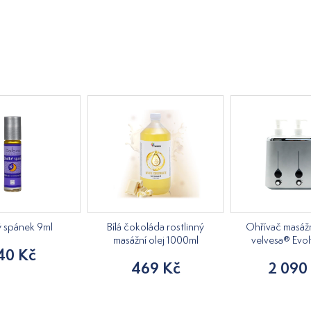
ý spánek 9ml
Bílá čokoláda rostlinný
Ohřívač masážn
masážní olej 1000ml
velvesa® Evol
40 Kč
469 Kč
2 090