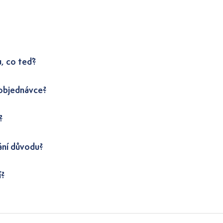
u, co teď?
 objednávce?
?
ání důvodu?
í?