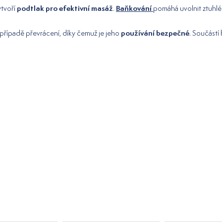
podtlak pro efektivní masáž
Baňkování
ytvoří
.
pomáhá uvolnit ztuhlé 
používání bezpečné
v případě převrácení, díky čemuž je jeho
. Součástí 