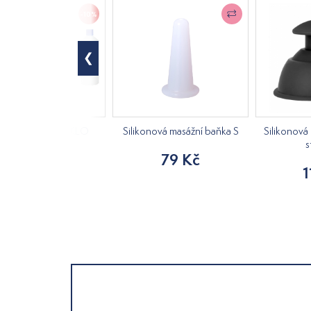
-10%
t na baňkování SKLO
Silikonová masážní baňka S
Silikonová
s
2 108 Kč
79 Kč
1