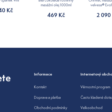
ý spánek 9ml
Bílá čokoláda rostlinný
Ohřívač masážn
masážní olej 1000ml
velvesa® Evol
40 Kč
469 Kč
2 090
ete
Informace
Internetový obch
Kontakt
Věrnostní program
Doprava a platba
Často kladené dota
Obchodní podmínky
Velkoobchod