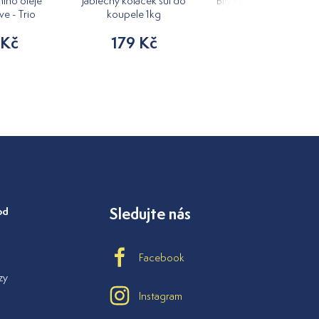
ího oleje
Jablečný koláček sůl do
Bílý klobouk do sauny 
ve - Trio
koupele 1kg
205 Kč
 Kč
179 Kč
od
Sledujte nás
Facebook
zy
Instagram