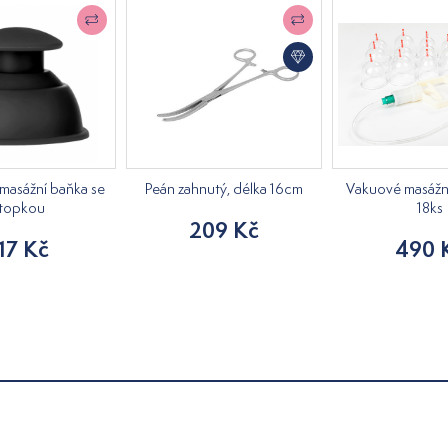
 masážní baňka se
Peán zahnutý, délka 16cm
Vakuové masážní
topkou
18ks
209 Kč
17 Kč
490 