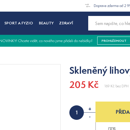
Doprava zdarma od 2 9
SPORT A FYZIO
BEAUTY
ZDRAVÍ
NOVINKY! Chcete vidět, co nového jsme přidali do nabídky?
PROHLÉDNOUT
Skleněný liho
205 Kč
169 Kč
bez DPH
+
PŘIDA
-