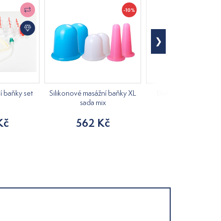
-10%
 baňky set
Silikonové masážní baňky XL
Elektrická masážní b
sada mix
Standard
Kč
562 Kč
744 Kč