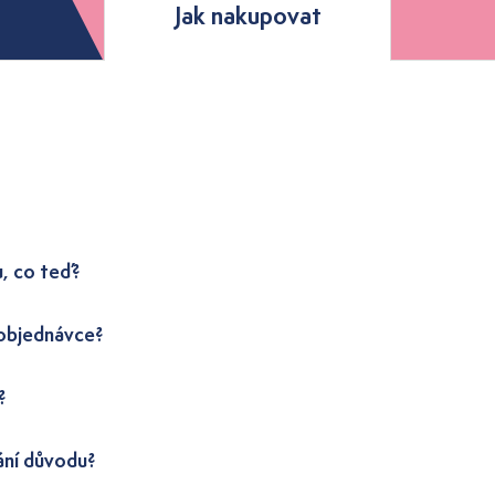
Jak nakupovat
u, co teď?
 objednávce?
?
ání důvodu?