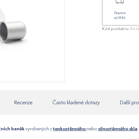
Doprava
od 59 Kč
Kód produktu:
8434
Recenze
Často kladené dotazy
Další pr
žních baněk
tenkostěnného
silnostěnného skla
vyrobených z
nebo
.