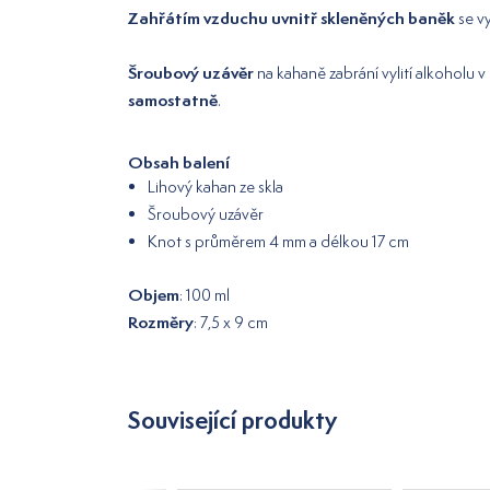
Zahřátím vzduchu uvnitř skleněných baněk
se v
Šroubový uzávěr
na kahaně zabrání vylití alkoholu 
samostatně
.
Obsah balení
Lihový kahan ze skla
Šroubový uzávěr
Knot s průměrem 4 mm a délkou 17 cm
Objem
: 100 ml
Rozměry
: 7,5 x 9 cm
Související produkty