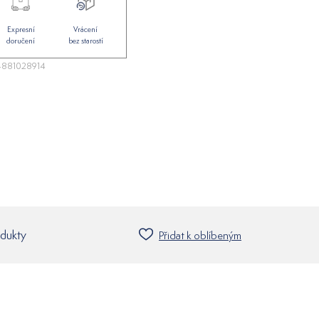
Expresní
Vrácení
doručení
bez starostí
881028914
odukty
Přidat k oblíbeným