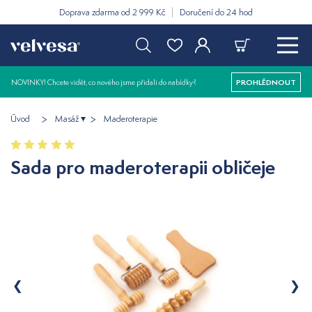
Doprava zdarma od 2 999 Kč
Doručení do 24 hod
NOVINKY! Chcete vidět, co nového jsme přidali do nabídky?
PROHLÉDNOUT
Úvod
Masáž
Maderoterapie
Sada pro maderoterapii obličeje