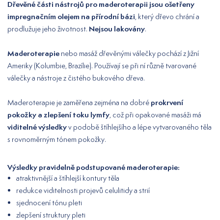
Dřevěné části nástrojů pro maderoterapii jsou ošetřeny
impregnačním olejem na přírodní bázi
, který dřevo chrání a
Nejsou lakovány
prodlužuje jeho životnost.
.
Maderoterapie
nebo masáž dřevěnými válečky pochází z Jižní
Ameriky (Kolumbie, Brazílie). Používají se při ní různě tvarované
válečky a nástroje z čistého bukového dřeva.
prokrvení
Maderoterapie je zaměřena zejména na dobré
pokožky a zlepšení toku lymfy
, což při opakované masáži má
viditelné výsledky
v podobě štíhlejšího a lépe vytvarovaného těla
s rovnoměrným tónem pokožky.
Výsledky pravidelně podstupované maderoterapie:
atraktivnější a štíhlejší kontury těla
redukce viditelnosti projevů celulitidy a strií
sjednocení tónu pleti
zlepšení struktury pleti