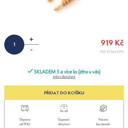
+
919 Kč
-
760 Kčbez DPH
SKLADEM 5 a více ks (zítra u vás)
Info o doručení
PŘIDAT DO KOŠÍKU
Doprava
Expresní
Vrácení
od 59 Kč
doručení
bez starostí