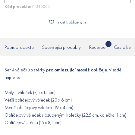
Kód produktu:
74340003
Přidat k oblíbeným
8
Popis produktu
Související produkty
Recenze
Často klad
pro omlazující masáž obličeje
Set 4 válečků a stěrky
. V sadě
najdete:
Malý T váleček (7,5 x 15 cm)
Větší obličejový váleček (20 x 6 cm)
Menší obličejový váleček (19 x 4 cm)
Obličejový váleček s ozubenými kolečky (22,5 cm, kolečka 11 cm)
Obličejová stěrka (15 x 8,5 cm)