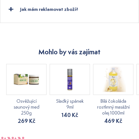
Jak mám reklamovat zboží?
Mohlo by vás zajímat
Osvěžující
Sladký spánek
Bílá čokoláda
saunový med
9ml
rostlinný masážní
250g
olej 1000ml
140 Kč
269 Kč
469 Kč