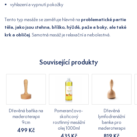
vyhlazení a vypnutí pokožky
problematické partie
Tento typ masáže se zaměřuje hlavně na
těla, jako jsou stehna, bříško, hýždě, paže a boky, ale také
krk a obličej
. Samotná masáž je relaxační a nebolestivá.
Související produkty
Dřevěná baňka na
Pomerančovo-
Dřevěná
maderoterapii
skořicový
lymfodrenážní
9cm
rostlinný masážní
banka pro
olej 1000ml
maderoterapii
499 Kč
435 Kč
819 Kč