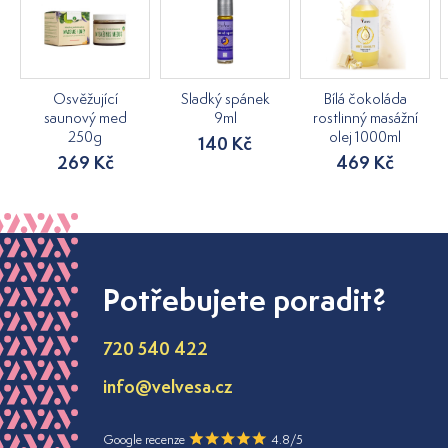
Osvěžující
Sladký spánek
Bílá čokoláda
saunový med
9ml
rostlinný masážní
250g
olej 1000ml
140 Kč
269 Kč
469 Kč
Potřebujete poradit?
720 540 422
info@velvesa.cz
Google recenze
4.8/5