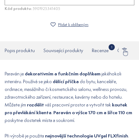
Kód produktu:
5901925341405
Přidat k oblíbeným
1
Popis produktu
Související produkty
Recenze
Často klad
dekorativním a funkčním doplňkem
Paraván je
jakéhokoli
dělící příčka
interiéru. Používá se jako
do bytu, kanceláře,
ordinace, masážního či kosmetického salonu, wellness provozu,
zdravotnického zařízení, restaurace, kavárny nebo do hotelu.
rozdělit
koutek
Můžete jím
váš pracovní prostor a vytvořit tak
pro převlékání klienta
Paraván o výšce 170 cm a šířce 110 cm
.
poskytne dostatek místa a soukromí.
nejnovější technologie UVgel FLXfinish
Při výrobě je použita
.