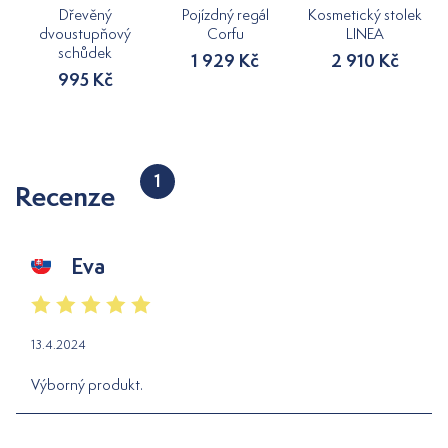
Dřevěný
Pojízdný regál
Kosmetický stolek
dvoustupňový
Corfu
LINEA
schůdek
1 929 Kč
2 910 Kč
995 Kč
1
Recenze
Eva
13.4.2024
Výborný produkt.