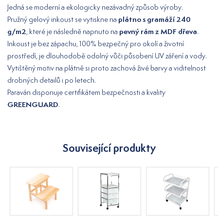
Jedná se moderní a ekologicky nezávadný způsob výroby.
plátno s gramáží 240
Pružný gelový inkoust se vytiskne na
g/m2
pevný rám z MDF dřeva
, které je následně napnuto na
.
Inkoust je bez zápachu, 100% bezpečný pro okolí a životní
prostředí, je dlouhodobě odolný vůči působení UV záření a vody.
Vytištěný motiv na plátně si proto zachová živé barvy a viditelnost
drobných detailů i po letech.
Paraván disponuje certifikátem bezpečnosti a kvality
GREENGUARD
.
Související produkty