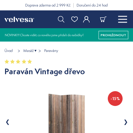
Doprava zdarma od 2 999 Kč
Doručení do 24 hod
NOVINKY! Chcete vidět, co nového jsme přidali do nabídky?
PROHLÉDNOUT
Úvod
Masáž
Paravány
Paraván Vintage dřevo
-15%