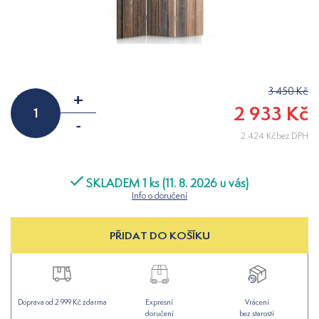
3 450 Kč
+
2 933 Kč
-
2 424 Kčbez DPH
SKLADEM 1 ks (11. 8. 2026 u vás)
Info o doručení
PŘIDAT DO KOŠÍKU
Doprava od 2 999 Kč zdarma
Expresní
Vrácení
doručení
bez starostí