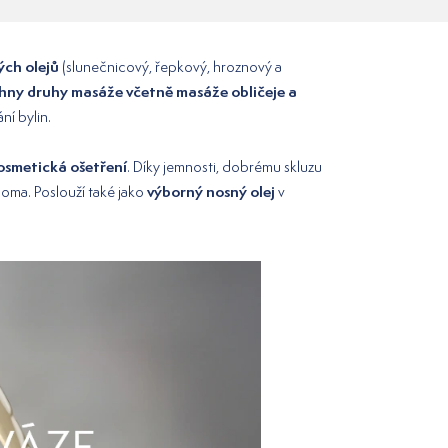
ých olejů
(slunečnicový, řepkový, hroznový a
hny druhy masáže včetně masáže obličeje a
ní bylin.
kosmetická ošetření
. Díky jemnosti, dobrému skluzu
výborný nosný olej
doma. Poslouží také jako
v