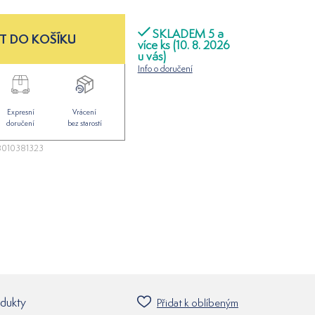
SKLADEM 5 a
T DO KOŠÍKU
více ks (10. 8. 2026
u vás)
Info o doručení
Expresní
Vrácení
doručení
bez starostí
010381323
odukty
Přidat k oblíbeným