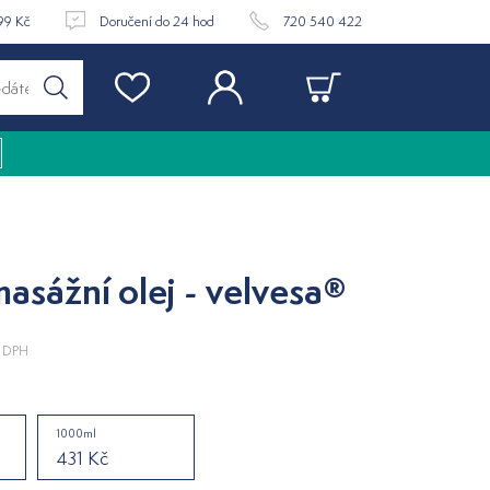
99 Kč
Doručení do 24 hod
720 540 422
asážní olej - velvesa®
 DPH
1000ml
431 Kč