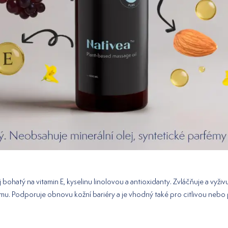
ej bohatý na vitamin E, kyselinu linolovou a antioxidanty. Zvláčňuje a vyž
mu. Podporuje obnovu kožní bariéry a je vhodný také pro citlivou ne