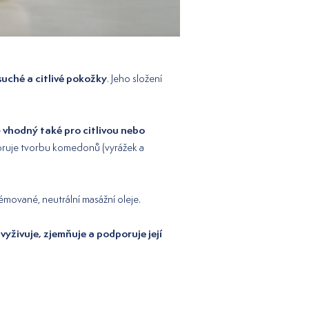
suché a citlivé pokožky
. Jeho složení
vhodný také pro citlivou nebo
e
uje tvorbu komedonů (vyrážek a
arfémované, neutrální masážní oleje.
vyživuje, zjemňuje a podporuje její