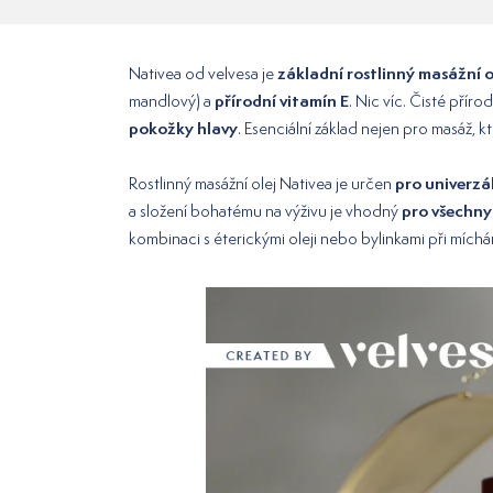
základní rostlinný masážní o
Nativea od velvesa je
přírodní vitamín E
mandlový) a
. Nic víc. Čisté příro
pokožky hlavy
. Esenciální základ nejen pro masáž, k
pro univerzá
Rostlinný masážní olej Nativea je určen
pro všechny
a složení bohatému na výživu je vhodný
kombinaci s éterickými oleji nebo bylinkami při míchá