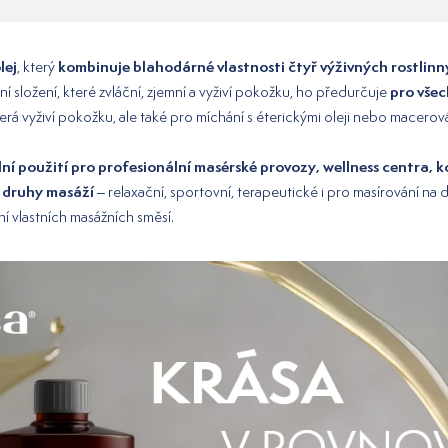
lej
kombinuje blahodárné vlastnosti čtyř výživných rostlinn
, který
pro všec
dní složení, které zvláční, zjemní a vyživí pokožku, ho předurčuje
terá vyživí pokožku, ale také pro míchání s éterickými oleji nebo macerová
lní použití pro profesionální masérské provozy, wellness centra, 
 druhy masáží
– relaxační, sportovní, terapeutické i pro masírování na 
ní vlastních masážních směsí.