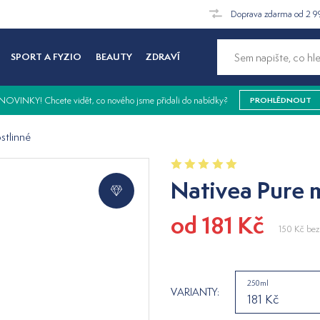
Doprava zdarma od 2 9
SPORT A FYZIO
BEAUTY
ZDRAVÍ
NOVINKY! Chcete vidět, co nového jsme přidali do nabídky?
PROHLÉDNOUT
stlinné
Nativea Pure m
od 181 Kč
150 Kč
bez
250ml
VARIANTY:
181 Kč