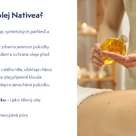
lej Nativea?
je, syntetických parfémů a
 zdraví a jemnost pokožky
xidant a ochrana oleje před
celého těla, obličeje i hlavy
 olej příjemně klouže
nelepí a zanechává pokožku
žku
– i jako tělový olej
, neucpává póry