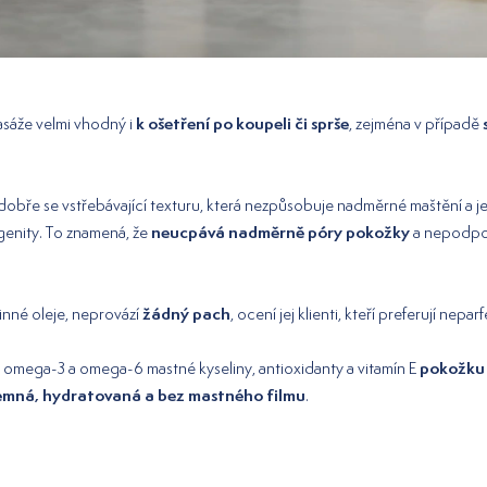
k ošetření po koupeli či sprše
asáže velmi vhodný i
, zejména v případě
 dobře se vstřebávající texturu, která nezpůsobuje nadměrné maštění a j
neucpává nadměrně póry pokožky
enity. To znamená, že
a nepodpor
žádný pach
inné oleje, neprovází
, ocení jej klienti, kteří preferují nep
pokožku 
 omega-3 a omega-6 mastné kyseliny, antioxidanty a vitamín E
emná, hydratovaná a bez mastného filmu
.