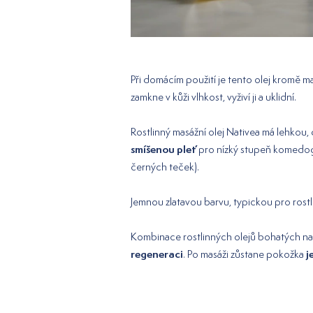
Při domácím použití je tento olej kromě m
zamkne v kůži vlhkost, vyživí ji a uklidní.
Rostlinný masážní olej Nativea má lehkou,
smíšenou pleť
pro nízký stupeň komedog
černých teček).
Jemnou zlatavou barvu, typickou pro rostl
Kombinace rostlinných olejů bohatých na
regeneraci
j
. Po masáži zůstane pokožka