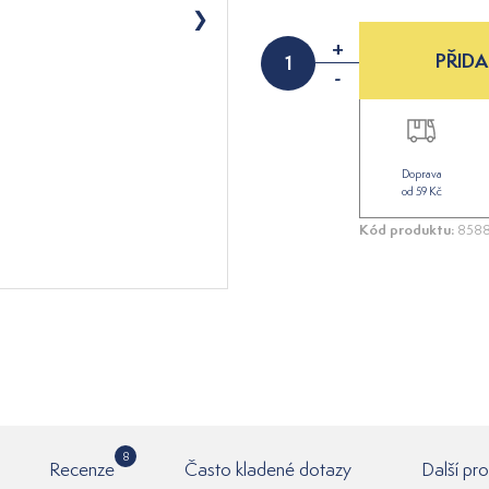
+
PŘIDA
-
Doprava
od 59 Kč
Kód produktu:
8588
8
Recenze
Často kladené dotazy
Další pr