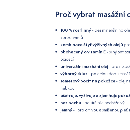
Proč vybrat masážní o
100 % rostlinný
- bez minerálního ole
konzervantů
kombinace čtyř výživných olejů
pro
obohacený o vitamín E
- silný antio
oxidací
univerzální masážní olej
- pro masáž 
výborný skluz
- po celou dobu masáže
sametový pocit na pokožce
- olej 
hebkou
ošetřuje, vyživuje a zjemňuje poko
bez pachu
- neutrální a nedráždivý
jemný
- i pro citlivou a smíšenou pleť