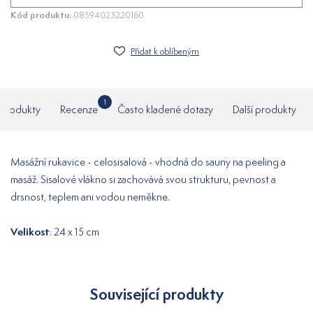
Kód produktu:
08594023220160
Přidat k oblíbeným
1
í produkty
Recenze
Často kladené dotazy
Další produkty
Masážní rukavice - celosisalová - vhodná do sauny na peeling a
masáž. Sisalové vlákno si zachovává svou strukturu, pevnost a
drsnost, teplem ani vodou neměkne.
Velikost
: 24 x 15 cm
Související produkty