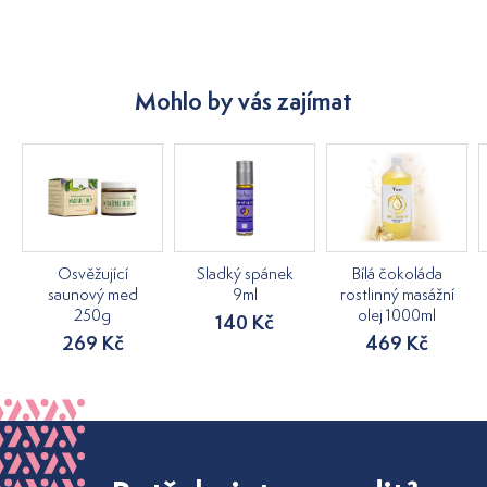
Mohlo by vás zajímat
Osvěžující
Sladký spánek
Bílá čokoláda
saunový med
9ml
rostlinný masážní
250g
olej 1000ml
140 Kč
269 Kč
469 Kč