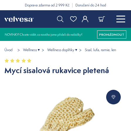
Doprava zdarma od 2 999 Kč
Doručení do 24 hod
NOVINKY! Chcete vidět, co nového jsme přidali do nabídky?
PROHLÉDNOUT
Úvod
Wellness
Wellness doplňky
Sisal, lufa, ramie, len
Mycí sisalová rukavice pletená