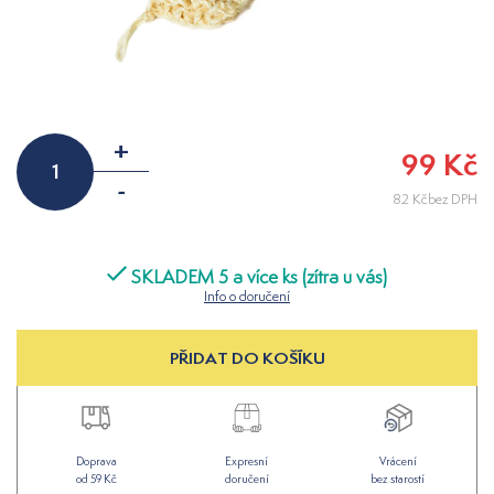
+
99 Kč
-
82 Kčbez DPH
SKLADEM 5 a více ks (zítra u vás)
Info o doručení
PŘIDAT DO KOŠÍKU
Doprava
Expresní
Vrácení
od 59 Kč
doručení
bez starostí