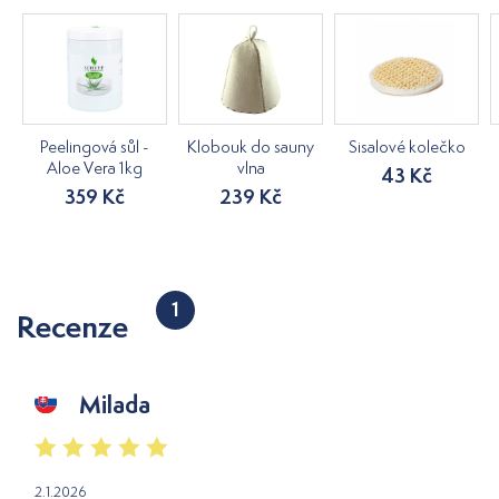
Peelingová sůl -
Klobouk do sauny
Sisalové kolečko
Aloe Vera 1kg
vlna
43 Kč
359 Kč
239 Kč
1
Recenze
Milada
2.1.2026