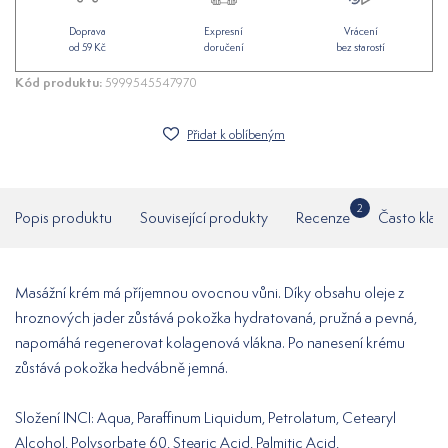
Doprava
Expresní
Vrácení
od 59 Kč
doručení
bez starostí
Kód produktu:
5999545547970
Přidat k oblíbeným
2
Popis produktu
Související produkty
Recenze
Často klad
Masážní krém má příjemnou ovocnou vůni. Díky obsahu oleje z
hroznových jader zůstává pokožka hydratovaná, pružná a pevná,
napomáhá regenerovat kolagenová vlákna. Po nanesení krému
zůstává pokožka hedvábně jemná.
Složení INCI: Aqua, Paraffinum Liquidum, Petrolatum, Cetearyl
Alcohol, Polysorbate 60, Stearic Acid, Palmitic Acid,