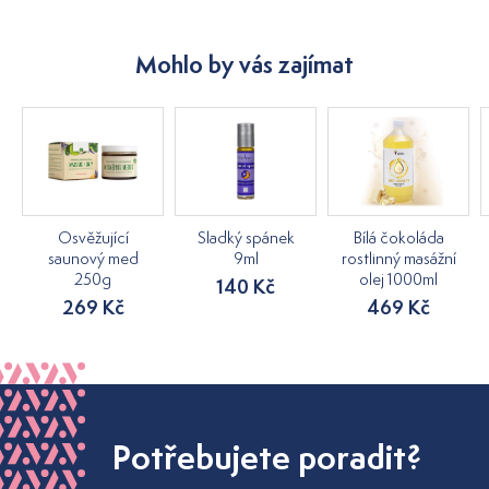
Mohlo by vás zajímat
Osvěžující
Sladký spánek
Bílá čokoláda
saunový med
9ml
rostlinný masážní
250g
olej 1000ml
140 Kč
269 Kč
469 Kč
Potřebujete poradit?