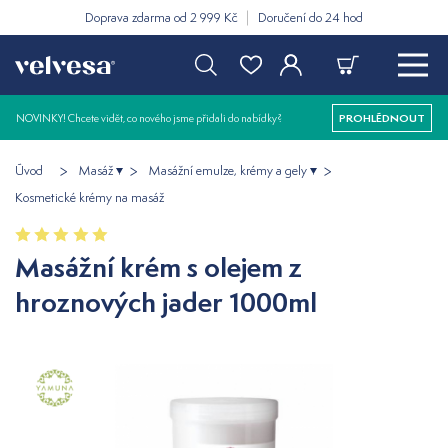
Doprava zdarma od 2 999 Kč
Doručení do 24 hod
NOVINKY! Chcete vidět, co nového jsme přidali do nabídky?
PROHLÉDNOUT
Úvod
Masáž
Masážní emulze, krémy a gely
Kosmetické krémy na masáž
Masážní krém s olejem z
hroznových jader 1000ml