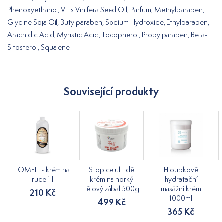
Phenoxyethanol, Vitis Vinifera Seed Oil, Parfum, Methylparaben,
Glycine Soja Oil, Butylparaben, Sodium Hydroxide, Ethylparaben,
Arachidic Acid, Myristic Acid, Tocopherol, Propylparaben, Beta-
Sitosterol, Squalene
Související produkty
TOMFIT - krém na
Stop celulitidě
Hloubkově
ruce 1 l
krém na horký
hydratační
tělový zábal 500g
masážní krém
210 Kč
1000ml
499 Kč
365 Kč