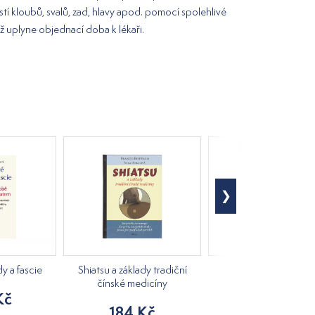
estí kloubů, svalů, zad, hlavy apod. pomocí spolehlivé
ž uplyne objednací doba k lékaři.
 a fascie
Shiatsu a základy tradiční
Uvolňování fascií
čínské medicíny
Kč
292 Kč
184 Kč