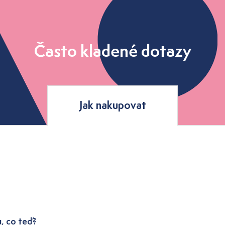
Často kladené dotazy
Jak nakupovat
u, co teď?