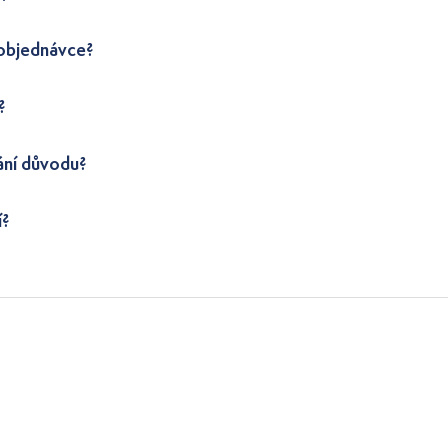
 objednávce?
?
ání důvodu?
í?