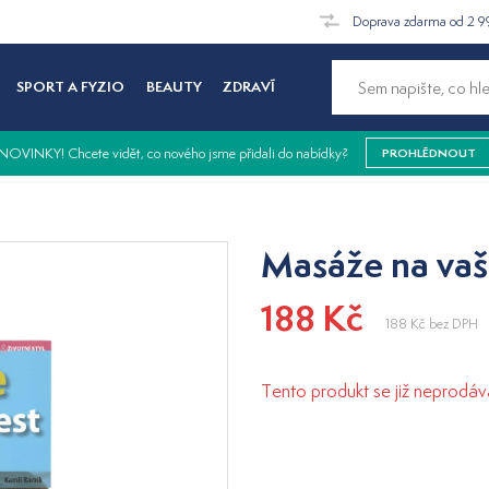
Doprava zdarma od 2 9
SPORT A FYZIO
BEAUTY
ZDRAVÍ
NOVINKY! Chcete vidět, co nového jsme přidali do nabídky?
PROHLÉDNOUT
Masáže na vaši
188 Kč
188 Kč
bez DPH
Tento produkt se již neprodáv