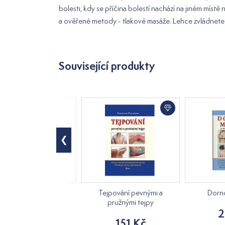
bolesti, kdy se příčina bolestí nachází na jiném místě 
a ověřené metody - tlakové masáže. Lehce zvládnete l
Související produkty
Lymfa míza
Tejpování pevnými a
Dorn
pružnými tejpy
159 Kč
2
151 Kč