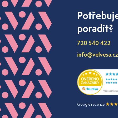
Potřebuj
poradit?
720 540 422
info@velvesa.c
Google recenze