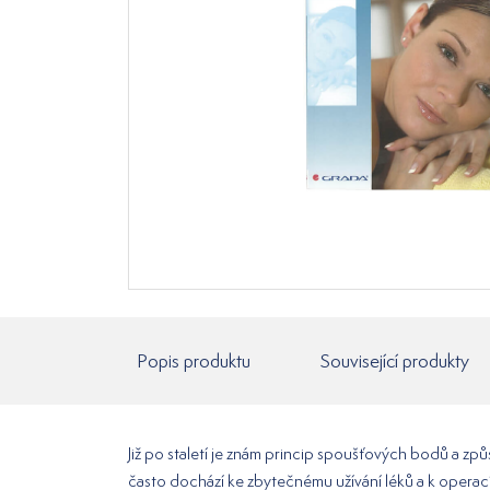
Popis produktu
Související produkty
Již po staletí je znám princip spoušťových bodů a zp
často dochází ke zbytečnému užívání léků a k operací