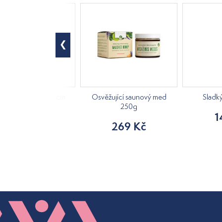
á kostra, výška 42 cm
Osvěžující saunový med
Sladk
250g
840 Kč
1
269 Kč