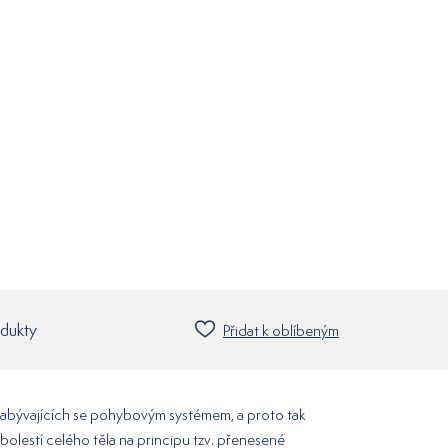
odukty
Přidat k oblíbeným
h zabývajících se pohybovým systémem, a proto tak
bolestí celého těla na principu tzv. přenesené