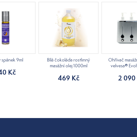
ý spánek 9ml
Bílá čokoláda rostlinný
Ohřívač masážn
masážní olej 1000ml
velvesa® Evol
40 Kč
469 Kč
2 090