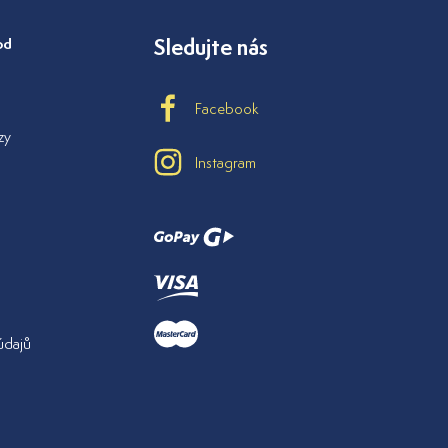
od
Sledujte nás
Facebook
zy
Instagram
údajů