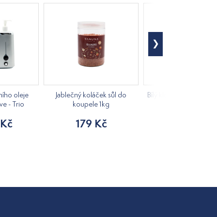
ího oleje
Jablečný koláček sůl do
Bílý klobouk do sauny 
ve - Trio
koupele 1kg
205 Kč
 Kč
179 Kč