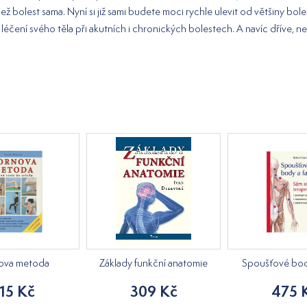
než bolest sama. Nyní si již sami budete moci rychle ulevit od většiny bol
éčení svého těla při akutních i chronických bolestech. A navíc dříve, ne
ova metoda
Základy funkční anatomie
Spoušťové body
15 Kč
309 Kč
475 