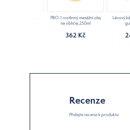
 sha škrabka hřeben
PRO-1 rostlinný masážní olej
Lávový k
na obličej 250ml
gu
259 Kč
362 Kč
2
Recenze
Přidejte recenzi k produktu.