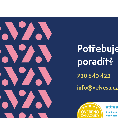
Potřebuj
poradit?
720 540 422
info@velvesa.c