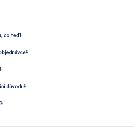
u, co teď?
 objednávce?
?
ání důvodu?
í?