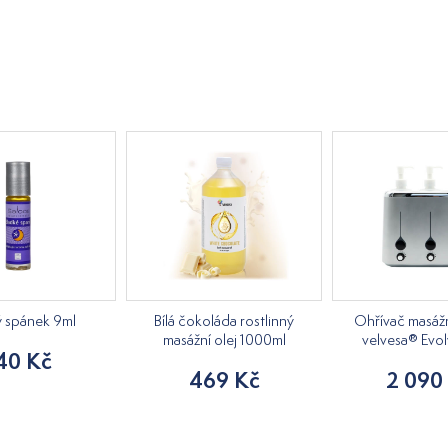
ý spánek 9ml
Bílá čokoláda rostlinný
Ohřívač masážn
masážní olej 1000ml
velvesa® Evol
40 Kč
469 Kč
2 090