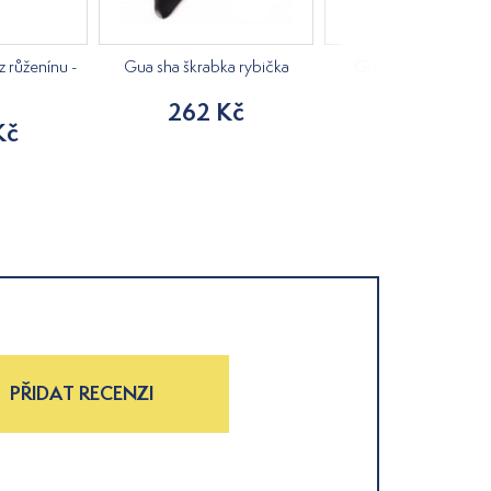
z růženínu -
Gua sha škrabka rybička
Gua sha škrabka vizi
262 Kč
202 Kč
Kč
PŘIDAT RECENZI