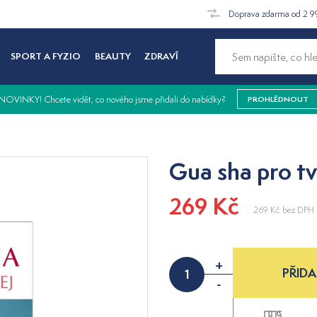
Doprava zdarma od 2 9
SPORT A FYZIO
BEAUTY
ZDRAVÍ
NOVINKY! Chcete vidět, co nového jsme přidali do nabídky?
PROHLÉDNOUT
Gua sha pro tv
269 Kč
269 Kč
bez DPH
+
PŘIDA
-