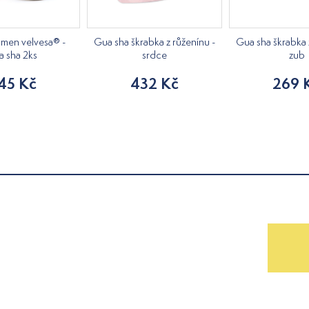
ámen velvesa® -
Gua sha škrabka z růženínu -
Gua sha škrabka 
a sha 2ks
srdce
zub
45 Kč
432 Kč
269 