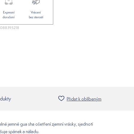
Expresní
Vrácení
doručení
bez starostí
088395218
odukty
Přidat k oblíbeným
elné jemné gua sha ošetření zjemní vrásky, sjednotí
pšuje spánek a náladu.