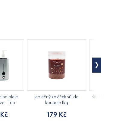
ího oleje
Jablečný koláček sůl do
Bílý klobouk do sauny 
ve - Trio
koupele 1kg
205 Kč
 Kč
179 Kč