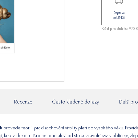
Doprava
od 59 Kč
Kód produktu:
9788
Recenze
Často kladené dotazy
Další pr
ek
provede teorií i praxí zachování vitality pleti do vysokého věku. Pravid
i, krku a dekoltu. Kromě toho uleví od stresu a uvolní svaly obličeje, zle