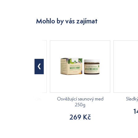
Mohlo by vás zajímat
á kostra, výška 42 cm
Osvěžující saunový med
Sladk
250g
840 Kč
1
269 Kč