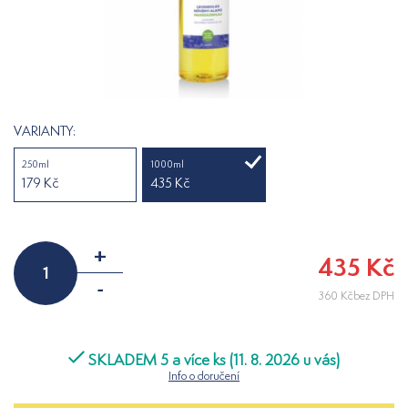
VARIANTY:
250ml
1000ml
179 Kč
435 Kč
+
435 Kč
-
360 Kčbez DPH
SKLADEM 5 a více ks (11. 8. 2026 u vás)
Info o doručení