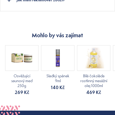
Mohlo by vás zajímat
Osvěžující
Sladký spánek
Bílá čokoláda
saunový med
9ml
rostlinný masážní
250g
olej 1000ml
140 Kč
269 Kč
469 Kč