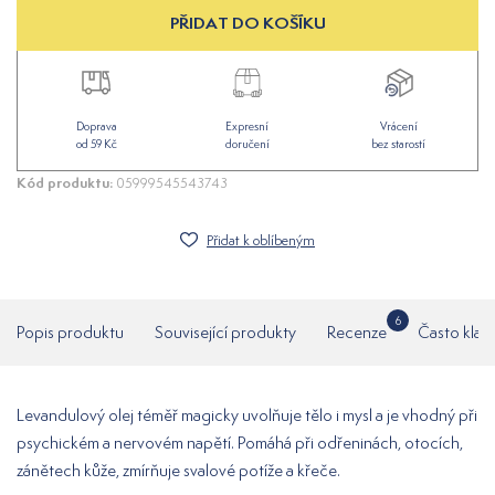
PŘIDAT DO KOŠÍKU
Doprava
Expresní
Vrácení
od 59 Kč
doručení
bez starostí
Kód produktu:
05999545543743
Přidat k oblíbeným
6
Popis produktu
Související produkty
Recenze
Často klad
Levandulový olej téměř magicky uvolňuje tělo i mysl a je vhodný při
psychickém a nervovém napětí. Pomáhá při odřeninách, otocích,
zánětech kůže, zmírňuje svalové potíže a křeče.