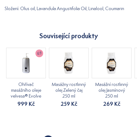
Složení: Olus oil, Lavandula Angustifolia Oil, Linalool, Coumarin
Související produkty
Ohřívač
Masážny rostlinný
Masážní rostlinný
masážního oleje
olej Zelený čaj
olej Jasmínový
velvesa® Evolve
250 ml
250 ml
999 Kč
259 Kč
269 Kč