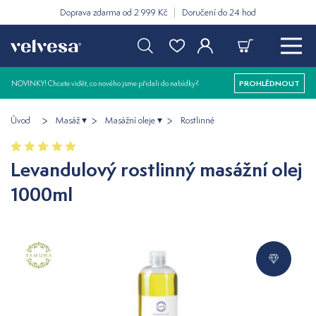
Doprava zdarma od 2 999 Kč
Doručení do 24 hod
NOVINKY! Chcete vidět, co nového jsme přidali do nabídky?
PROHLÉDNOUT
Úvod
Masáž
Masážní oleje
Rostlinné
Levandulový rostlinný masážní olej
1000ml