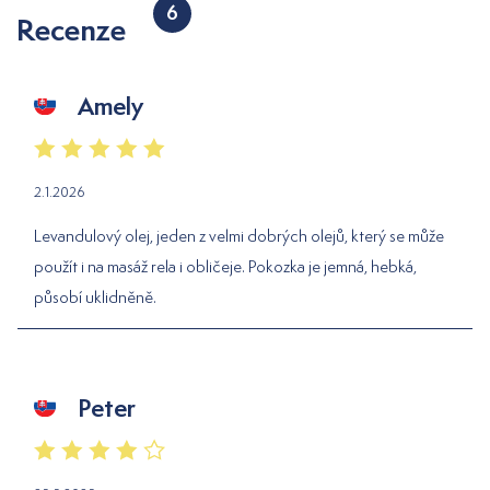
6
Recenze
Amely
2.1.2026
Levandulový olej, jeden z velmi dobrých olejů, který se může
použít i na masáž rela i obličeje. Pokozka je jemná, hebká,
působí uklidněně.
Peter