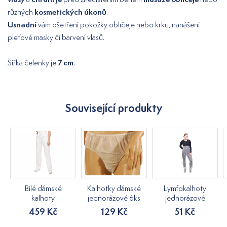
kosmetických úkonů
různých
.
Usnadní
vám ošetření pokožky obličeje nebo krku, nanášení
pleťové masky či barvení vlasů.
7 cm
Šířka čelenky je
.
Související produkty
Bílé dámské
Kalhotky dámské
Lymfokalhoty
kalhoty
jednorázové 6ks
jednorázové
459 Kč
129 Kč
51 Kč