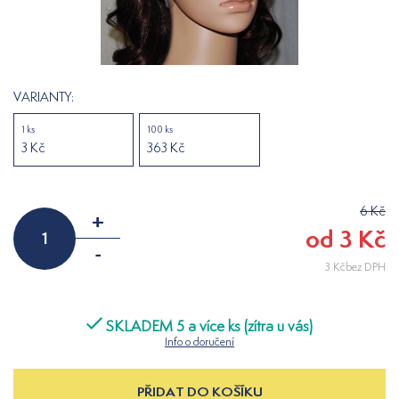
VARIANTY:
1 ks
100 ks
3 Kč
363 Kč
6 Kč
+
od 3 Kč
-
3 Kčbez DPH
SKLADEM 5 a více ks (zítra u vás)
Info o doručení
PŘIDAT DO KOŠÍKU