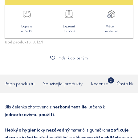
Doprava
Expresní
Vrácení
od 59 Kč
doručení
bez starostí
Kód produktu:
S01271
Přidat k oblíbeným
2
Popis produktu
Související produkty
Recenze
Často klad
netkané textilie
Bílá čelenka zhotovena z
, určená k
jednorázovému použití
.
Hebký
hygienicky nezávadný
zafixuje
a
materiál s gumičkami
vlasy
chrání je
masáže obličeje
a
před znečištěním během
nebo