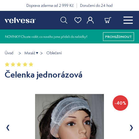
Doprava zdarma od 2 999 Kč
Doručení do 24 hod
NOVINKY! Chcete vidět, co nového jsme přidali do nabídky?
PROHLÉDNOUT
Úvod
Masáž
Oblečení
Čelenka jednorázová
-40%