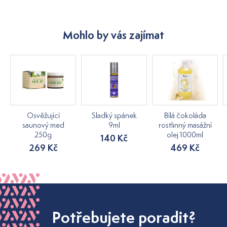
Mohlo by vás zajímat
Osvěžující
Sladký spánek
Bílá čokoláda
saunový med
9ml
rostlinný masážní
250g
olej 1000ml
140 Kč
269 Kč
469 Kč
Potřebujete poradit?