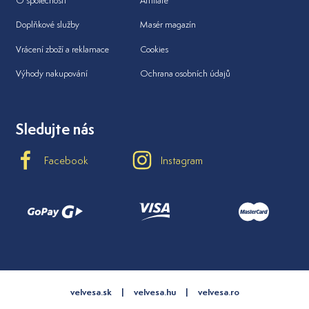
O společnosti
Affiliate
Doplňkové služby
Masér magazín
Vrácení zboží a reklamace
Cookies
Výhody nakupování
Ochrana osobních údajů
Sledujte nás
Facebook
Instagram
velvesa.sk
velvesa.hu
velvesa.ro