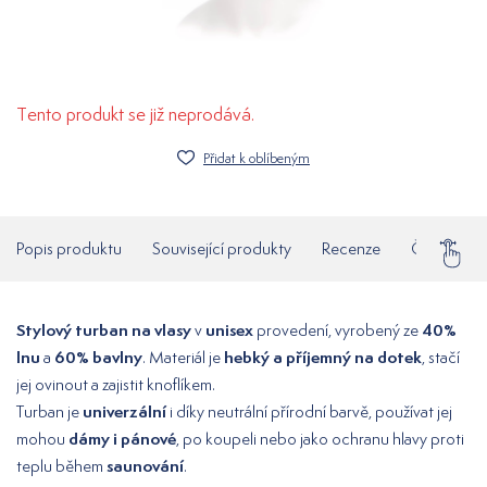
Tento produkt se již neprodává.
Přidat k oblíbeným
Popis produktu
Související produkty
Recenze
Často klad
Stylový turban na vlasy
unisex
40%
v
provedení, vyrobený ze
lnu
60% bavlny
hebký a příjemný na dotek
a
. Materiál je
, stačí
jej ovinout a zajistit knoflíkem.
univerzální
Turban je
i díky neutrální přírodní barvě, používat jej
dámy i pánové
mohou
, po koupeli nebo jako ochranu hlavy proti
saunování
teplu během
.