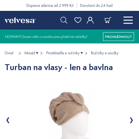
Doprava zdarma od 2 999 Kč
Doručení do 24 hod
NOVINKY! Chcete vidět, co nového jsme přidali do nabídky?
PROHLÉDNOUT
Úvod
Masáž
Prostěradla a ručníky
Ručníky a osušky
Turban na vlasy - len a bavlna