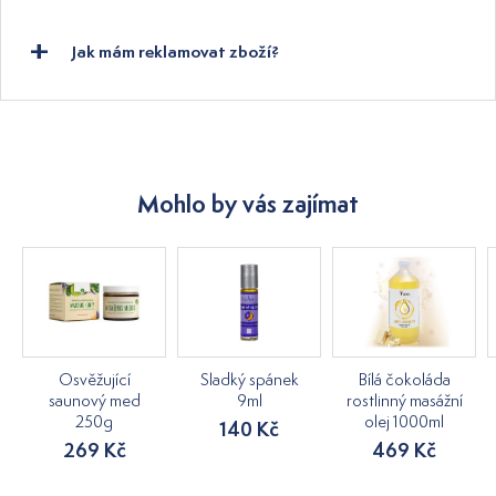
Jak mám reklamovat zboží?
Mohlo by vás zajímat
Osvěžující
Sladký spánek
Bílá čokoláda
saunový med
9ml
rostlinný masážní
250g
olej 1000ml
140 Kč
269 Kč
469 Kč