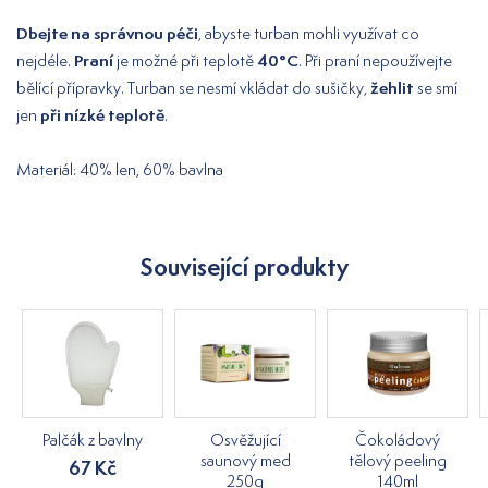
Dbejte na správnou péči
, abyste turban mohli využívat co
Praní
40°C
nejdéle.
je možné při teplotě
. Při praní nepoužívejte
žehlit
bělící přípravky. Turban se nesmí vkládat do sušičky,
se smí
při nízké teplotě
jen
.
Materiál: 40% len, 60% bavlna
Související produkty
Palčák z bavlny
Osvěžující
Čokoládový
saunový med
tělový peeling
67 Kč
250g
140ml