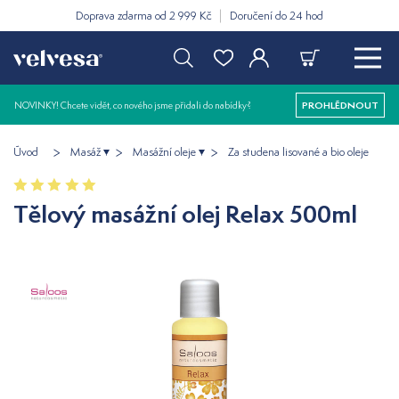
Doprava zdarma od 2 999 Kč
Doručení do 24 hod
NOVINKY! Chcete vidět, co nového jsme přidali do nabídky?
PROHLÉDNOUT
Úvod
Masáž
Masážní oleje
Za studena lisované a bio oleje
Tělový masážní olej Relax 500ml