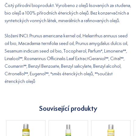
Čistý přírodní bioprodukt. Vyrobeno z olejů lisovaných za studena,
bio olejů a 100% přírodních éterických olejů. Bez konzervačních a
syntetických vonných látek, minerálních a rafinovaných olejů.
Složení INCI: Prunus americana kernel oil, Helianthus annuus seed
oil bio, Macadamia ternifolia seed oil, Prunus amygdalus dulcis oil,
Sesamum indicum seed oil bio, Tocopherol, Parfum*, Limonene**,
Linalool**, Rosmarinus Officinalis Leaf ExtractGeraniol**, Citral**,
Coumarin**, Benzyl Benzoate, Benzyl salicylate, Benzyl alcohol,
Citronellol**, Eugenol**, *směs éterických olejů, **součást
éterických olejů
Související produkty