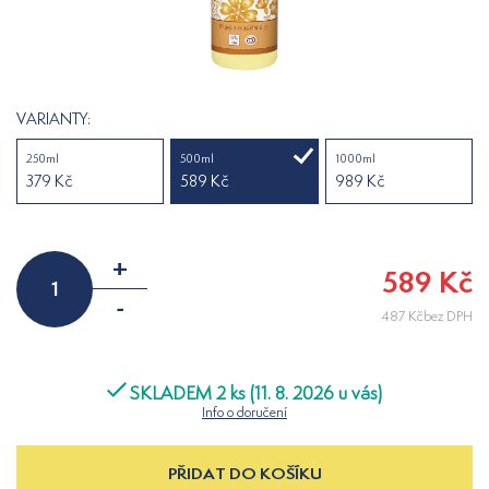
VARIANTY:
250ml
500ml
1000ml
379 Kč
589 Kč
989 Kč
+
589 Kč
-
487 Kčbez DPH
SKLADEM 2 ks (11. 8. 2026 u vás)
Info o doručení
PŘIDAT DO KOŠÍKU