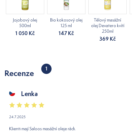
Jojobový olej
Bio kokosový olej
Tělový masážní
500ml
125 ml
olej Devatero kvítí
250ml
1 050 Kč
147 Kč
369 Kč
1
Recenze
Lenka
24.7.2025
Klienti mají Saloos masážní oleje rádi.