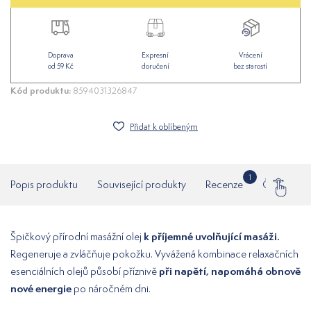
Doprava
Expresní
Vrácení
od 59 Kč
doručení
bez starostí
Kód produktu:
8594031326847
Přidat k oblíbeným
1
Popis produktu
Související produkty
Recenze
Často klad
k příjemné uvolňující masáži.
Špičkový přírodní masážní olej
Regeneruje a zvláčňuje pokožku. Vyvážená kombinace relaxačních
při napětí, napomáhá obnově
esenciálních olejů působí příznivě
nové energie
po náročném dni.