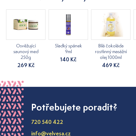
Osvěžující
Sladký spánek
Bílá čokoláda
saunový med
9ml
rostlinný masážní
250g
olej 1000ml
140 Kč
269 Kč
469 Kč
Potřebujete poradit?
720 540 422
info@velvesa.cz