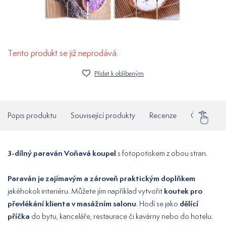
Tento produkt se již neprodává.
Přidat k oblíbeným
Popis produktu
Související produkty
Recenze
Často klad
3-dílný paraván Voňavá koupel
s fotopotiskem z obou stran.
Paraván je zajímavým a zároveň praktickým doplňkem
koutek pro
jakéhokoli interiéru. Můžete jím například vytvořit
převlékání klienta v masážním salonu
dělící
. Hodí se jako
příčka
do bytu, kanceláře, restaurace či kavárny nebo do hotelu.