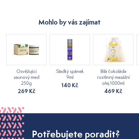
Mohlo by vás zajímat
Osvěžující
Sladký spánek
Bílá čokoláda
saunový med
9ml
rostlinný masážní
250g
olej 1000ml
140 Kč
269 Kč
469 Kč
Potřebujete poradit?