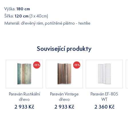
180 cm
Výška:
120 cm
Šířka:
(3 x 40cm)
Materiál: dřevěný rám, potištěné plátno - textilie
Související produkty
-15%
-15%
Paraván Rustikální
Paraván Vintage
Paraván EF-805
dřevo
dřevo
WT
2 933 Kč
2 933 Kč
2 360 Kč