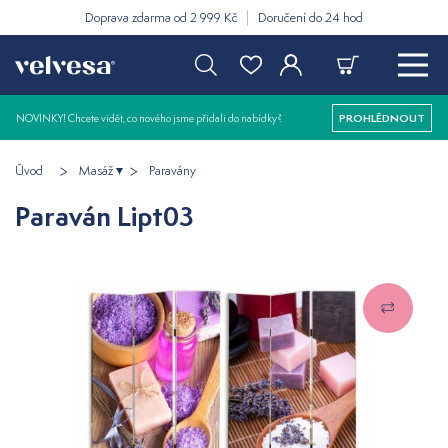
Doprava zdarma od 2 999 Kč
Doručení do 24 hod
NOVINKY! Chcete vidět, co nového jsme přidali do nabídky?
PROHLÉDNOUT
Úvod
Masáž
Paravány
Paraván Lipt03