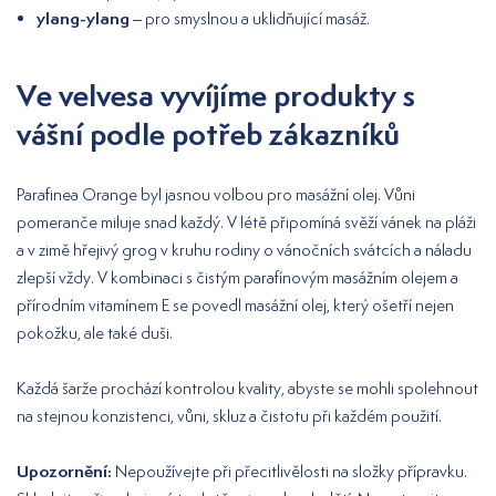
ylang-ylang
– pro smyslnou a uklidňující masáž.
Ve velvesa vyvíjíme produkty s
vášní podle potřeb zákazníků
Parafinea Orange byl jasnou volbou pro masážní olej. Vůni
pomeranče miluje snad každý. V létě připomíná svěží vánek na pláži
a v zimě hřejivý grog v kruhu rodiny o vánočních svátcích a náladu
zlepší vždy. V kombinaci s čistým parafínovým masážním olejem a
přírodním vitamínem E se povedl masážní olej, který ošetří nejen
pokožku, ale také duši.
Každá šarže prochází kontrolou kvality, abyste se mohli spolehnout
na stejnou konzistenci, vůni, skluz a čistotu při každém použití.
Upozornění:
Nepoužívejte při přecitlivělosti na složky přípravku.