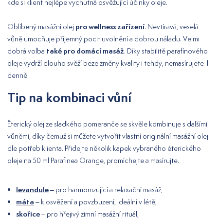
kde si klient nejlépe vychutná osvěžující účinky oleje.
pro wellness zařízení
Oblíbený masážní olej
. Nevtíravá, veselá
vůně umocňuje příjemný pocit uvolnění a dobrou náladu. Velmi
také pro domácí masáž
dobrá volba
. Díky stabilitě parafínového
oleje vydrží dlouho svěží beze změny kvality i tehdy, nemasírujete-li
denně.
Tip na kombinaci vůní
Éterický olej ze sladkého pomeranče se skvěle kombinuje s dalšími
vůněmi, díky čemuž si můžete vytvořit vlastní originální masážní olej
dle potřeb klienta. Přidejte několik kapek vybraného éterického
oleje na 50 ml Parafinea Orange, promíchejte a masírujte.
levandule
– pro harmonizující a relaxační masáž,
máta
– k osvěžení a povzbuzení, ideální v létě,
skořice
– pro hřejivý zimní masážní rituál,