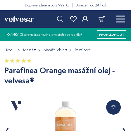
Doprava zdarma od 2 999 Kč
Doručení do 24 hod
NOVINKY! Chcete vidět, co nového jsme přidali do nabídky?
PROHLÉDNOUT
Úvod
Masáž
Masážní oleje
Parafínové
Parafinea Orange masážní olej -
velvesa®