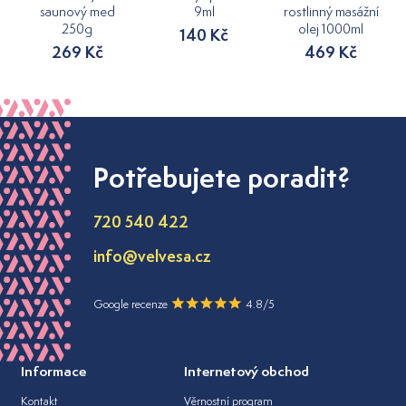
saunový med
9ml
rostlinný masážní
250g
olej 1000ml
140 Kč
269 Kč
469 Kč
Potřebujete poradit?
720 540 422
info@velvesa.cz
Google recenze
4.8/5
Informace
Internetový obchod
Kontakt
Věrnostní program