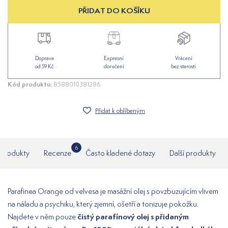
PŘIDAT DO KOŠÍKU
Doprava
Expresní
Vrácení
od 59 Kč
doručení
bez starostí
Kód produktu:
8588010381286
Přidat k oblíbeným
6
í produkty
Recenze
Často kladené dotazy
Další produkty
Parafinea Orange od velvesa je masážní olej s povzbuzujícím vlivem
na náladu a psychiku, který zjemní, ošetří a tonizuje pokožku.
čistý parafínový olej s přidaným
Najdete v něm pouze