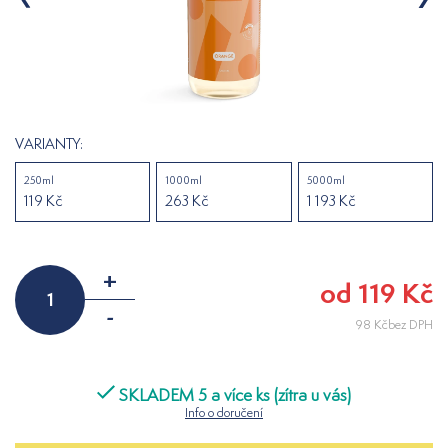
VARIANTY:
250ml
1000ml
5000ml
119 Kč
263 Kč
1 193 Kč
+
od 119 Kč
-
98 Kčbez DPH
SKLADEM 5 a více ks (zítra u vás)
Info o doručení