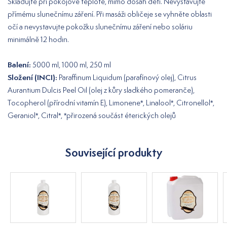
Skladujte při pokojové teplotě, mimo dosah dětí. Nevystavujte
přímému slunečnímu záření. Při masáži obličeje se vyhněte oblasti
očí a nevystavujte pokožku slunečnímu záření nebo soláriu
minimálně 12 hodin.
Balení:
5000 ml, 1000 ml, 250 ml
Složení (INCI):
Paraffinum Liquidum (parafínový olej), Citrus
Aurantium Dulcis Peel Oil (olej z kůry sladkého pomeranče),
Tocopherol (přírodní vitamín E), Limonene*, Linalool*, Citronellol*,
Geraniol*, Citral*, *přirozená součást éterických olejů
Související produkty