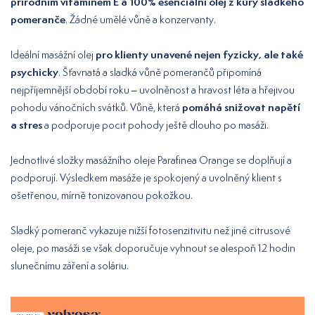
přírodním vitamínem E a 100% esenciální olej z kůry sladkého
pomeranče
. Žádné umělé vůně a konzervanty.
pro klienty unavené nejen fyzicky, ale také
Ideální masážní olej
psychicky
. Šťavnatá a sladká vůně pomerančů připomíná
nejpříjemnější období roku – uvolněnost a hravost léta a hřejivou
pomáhá snižovat napětí
pohodu vánočních svátků. Vůně, která
a stres
a podporuje pocit pohody ještě dlouho po masáži.
Jednotlivé složky masážního oleje Parafinea Orange se doplňují a
podporují. Výsledkem masáže je spokojený a uvolněný klient s
ošetřenou, mírně tonizovanou pokožkou.
Sladký pomeranč vykazuje nižší fotosenzitivitu než jiné citrusové
oleje, po masáži se však doporučuje vyhnout se alespoň 12 hodin
slunečnímu záření a soláriu.