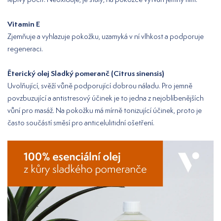
Vitamin E
Zjemňuje a vyhlazuje pokožku, uzamyká v ní vlhkost a podporuje
regeneraci.
Éterický olej Sladký pomeranč (Citrus sinensis)
Uvolňující, svěží vůně podporující dobrou náladu. Pro jemně
povzbuzující a antistresový účinek je to jedna z nejoblíbenějších
vůní pro masáž. Na pokožku má mírně tonizující účinek, proto je
často součástí směsí pro anticelulitidní ošetření.