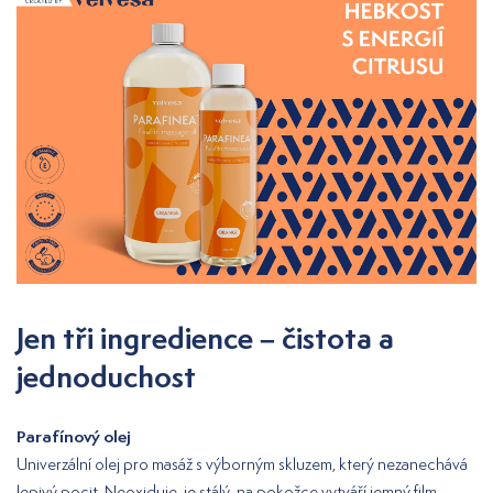
Jen tři ingredience – čistota a
jednoduchost
Parafínový olej
Univerzální olej pro masáž s výborným skluzem, který nezanechává
lepivý pocit. Neoxiduje, je stálý, na pokožce vytváří jemný film.