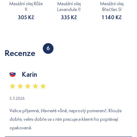
Masážní olej Růže
Masážní olej
Masážní olej
1l
Levandule 1l
Břečťan 5l
305 Kč
335 Kč
1 140 Kč
6
Recenze
Karin
5.3.2026
Velice příjemná, šťavnatá vůně, naprostý pomeranč. Klouže
dobře, velmi dobře se s ním pracuje a klienti ho poptávají
opakovaně.