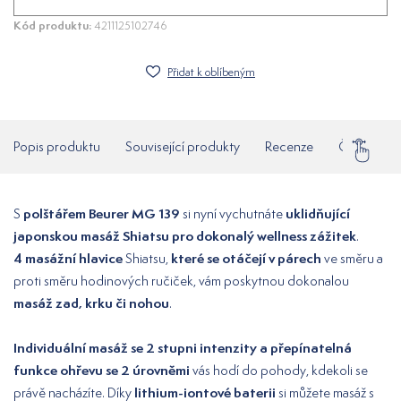
Kód produktu:
4211125102746
Přidat k oblíbeným
Popis produktu
Související produkty
Recenze
Často klad
polštářem Beurer MG 139
uklidňující
S
si nyní vychutnáte
japonskou masáž Shiatsu pro dokonalý wellness zážitek
.
4 masážní hlavice
které se otáčejí v párech
Shiatsu,
ve směru a
proti směru hodinových ručiček, vám poskytnou dokonalou
masáž zad, krku či nohou
.
Individuální masáž se 2 stupni intenzity a přepínatelná
funkce ohřevu se 2 úrovněmi
vás hodí do pohody, kdekoli se
lithium-iontové baterii
právě nacházíte. Díky
si můžete masáž s