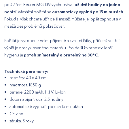
až dvě hodiny na jedno
polštářem Beurer MG 139 vychutnávat
nabití
automaticky vypíná po 15 minutách
. Masážní polštář se
.
Pokud si však chcete užít delší masáž, můžete jej opět zapnout a v
masáži bez problémů pokračovat.
Polštář je vyroben z velmi příjemné a kvalitní látky, přičemž vnitřní
výplň je z recyklovaného materiálu. Pro delší životnost a lepší
potah snímatelný a pratelný na 30°C
hygienu je
.
Technické parametry:
rozměry: 40 x 40 cm
hmotnost: 1850 g
baterie: 2200 mAh; 11,1 V; Li-Ion
doba nabíjení: cca. 2,5 hodiny
automatické vypnutí: po cca 15 minutách
CE: ano
záruka: 3 roky