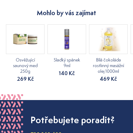
Mohlo by vás zajímat
Osvěžující
Sladký spánek
Bílá čokoláda
saunový med
9ml
rostlinný masážní
250g
olej 1000ml
140 Kč
269 Kč
469 Kč
Potřebujete poradit?