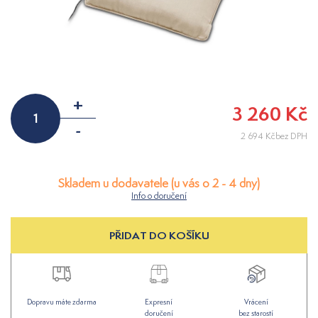
+
3 260 Kč
-
2 694 Kčbez DPH
Skladem u dodavatele (u vás o 2 - 4 dny)
Info o doručení
PŘIDAT DO KOŠÍKU
Dopravu máte zdarma
Expresní
Vrácení
doručení
bez starostí