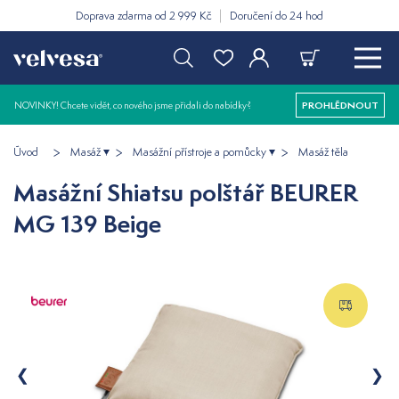
Doprava zdarma od 2 999 Kč
Doručení do 24 hod
NOVINKY! Chcete vidět, co nového jsme přidali do nabídky?
PROHLÉDNOUT
Úvod
Masáž
Masážní přístroje a pomůcky
Masáž těla
Masážní Shiatsu polštář BEURER
MG 139 Beige