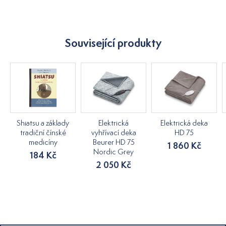
Související produkty
Shiatsu a základy
Elektrická
Elektrická deka
tradiční čínské
vyhřívací deka
HD 75
medicíny
Beurer HD 75
1 860 Kč
Nordic Grey
184 Kč
2 050 Kč