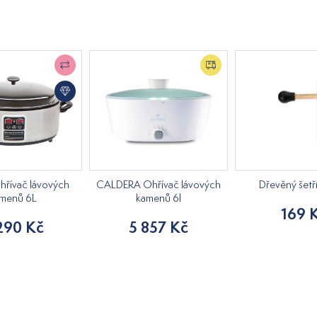
ohřívač lávových
CALDERA Ohřívač lávových
Dřevěný šetř
menů 6L
kamenů 6l
169 
290 Kč
5 857 Kč