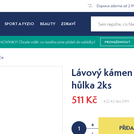
Doprava zdarma od 2 9
SPORT A FYZIO
BEAUTY
ZDRAVÍ
NOVINKY! Chcete vidět, co nového jsme přidali do nabídky?
PROHLÉDNOUT
če
Lávový kámen 
hůlka 2ks
511 Kč
422 Kč
bez DPH
+
PŘIDA
-