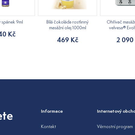
ý spánek 9ml
Bílá čokoláda rostlinný
Ohřívač masážn
masážní olej 1000ml
velvesa® Evol
40 Kč
469 Kč
2 090
ete
Informace
Internetový obch
Kontakt
Věrnostní program