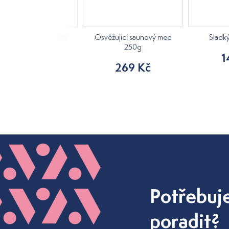
á kostra, výška 42 cm
Osvěžující saunový med
Sladk
250g
840 Kč
1
269 Kč
Potřebuj
poradit?