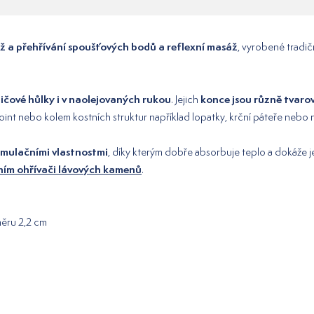
 a přehřívání spoušťových bodů a reflexní masáž
, vyrobené tradi
čové hůlky i v naolejovaných rukou
konce jsou různě tvaro
. Jejich
 point nebo kolem kostních struktur například lopatky, krční páteře nebo 
umulačními vlastnostmi
, díky kterým dobře absorbuje teplo a dokáže je
lním ohřívači lávových kamenů
.
měru 2,2 cm