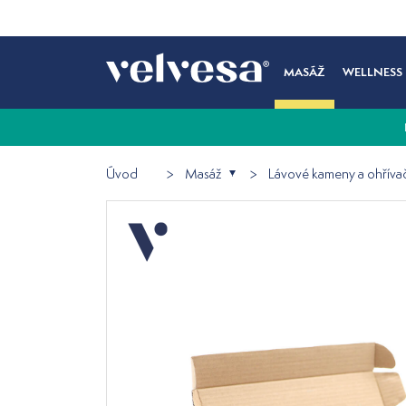
MASÁŽ
WELLNESS
Úvod
Masáž
Lávové kameny a ohříva