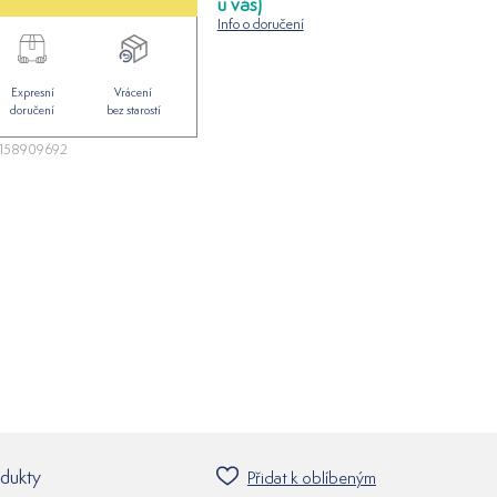
u vás)
Info o doručení
Expresní
Vrácení
doručení
bez starostí
158909692
odukty
Přidat k oblíbeným