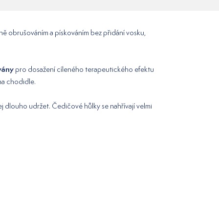
čně obrušováním a pískováním bez přidání vosku,
vány
pro dosažení cíleného terapeutického efektu
na chodidle.
j dlouho udržet. Čedičové hůlky se nahřívají velmi