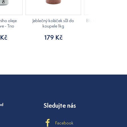
ího oleje
Jablečný koláček sůl do
Bílý klobouk do sauny 
ve - Trio
koupele 1kg
205 Kč
 Kč
179 Kč
od
Sledujte nás
Facebook