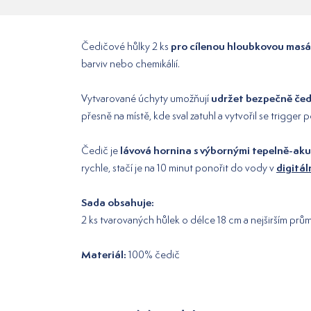
pro cílenou hloubkovou masáž
Čedičové hůlky 2 ks
barviv nebo chemikálií.
udržet bezpečně čedi
Vytvarované úchyty umožňují
přesně na místě, kde sval zatuhl a vytvořil se trigger
lávová hornina s výbornými tepelně-ak
Čedič je
digitá
rychle, stačí je na 10 minut ponořit do vody v
Sada obsahuje:
2 ks tvarovaných hůlek o délce 18 cm a nejširším prů
Materiál:
100% čedič