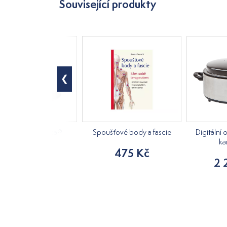
Související produkty
ový kámen velvesa® -
Spoušťové body a fascie
Digitální 
gua sha 2ks
ka
475 Kč
245 Kč
2 