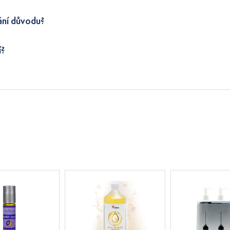
ání důvodu?
í?