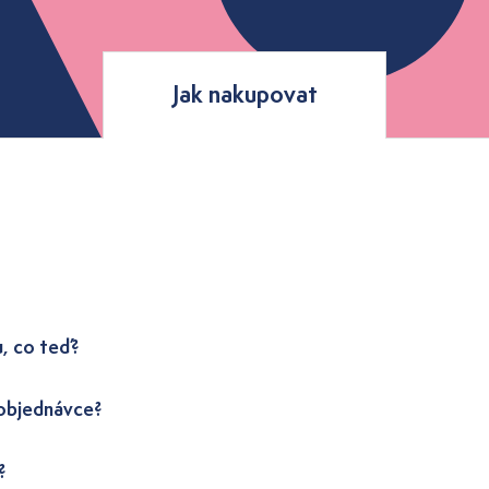
Jak nakupovat
u, co teď?
 objednávce?
?