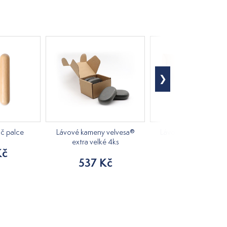
ič palce
Lávové kameny velvesa®
Lávový kámen velves
extra velké 4ks
hřebík
Kč
537 Kč
380 Kč